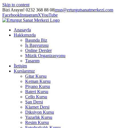
Skip to content
Bizi Arayın! 0232 368 88 08
|
msn@erturgutsanatmerkezi.com
Facebook
Instagram
X
YouTube
Anasayfa
Hakkımızda
Basında Biz
İş Başvurusu
Online Dersler
Müzik Organizasyonu
Tasarım
İletişim
Kurslarımız
Gitar Kursu
Keman Kursu
Piyano Kursu
Bateri Kursu
Çello Kursu
Şan Dersi
Klarnet Dersi
Diksiyon Kursu
Yazarlık Kursu
Resim Kursu
Fotoğrafçılık Kursu