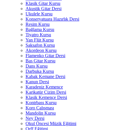
Klasik Gitar Kursu
Akustik Gitar Dersi
Ukulele Kursu
Konservatuara Hazırlık Dersi
Resim Kursu
Bağlama Kursu
Tiyatro Kursu
Yan Flüt Kursu
Saksafon Kursu
Akordeon Kursu
Flamenko Gitar Dersi
Bas Gitar Kursu
Dans Kursu
Darbuka Kursu
Kabak Kemane Dersi
Kanun Dersi
Karadeniz Kemençe
Karikatür Çizim Dersi
Klasik Kemençe Dersi
Kontrbass Kursu
Koro Çalışması
Mandolin Kursu
Ney Dersi
Okul Öncesi Müzik Eğitimi
Orff Eğitimi