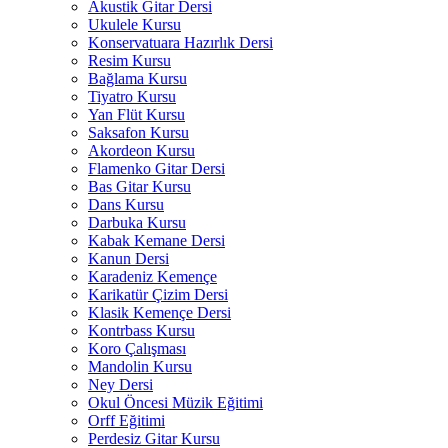
Akustik Gitar Dersi
Ukulele Kursu
Konservatuara Hazırlık Dersi
Resim Kursu
Bağlama Kursu
Tiyatro Kursu
Yan Flüt Kursu
Saksafon Kursu
Akordeon Kursu
Flamenko Gitar Dersi
Bas Gitar Kursu
Dans Kursu
Darbuka Kursu
Kabak Kemane Dersi
Kanun Dersi
Karadeniz Kemençe
Karikatür Çizim Dersi
Klasik Kemençe Dersi
Kontrbass Kursu
Koro Çalışması
Mandolin Kursu
Ney Dersi
Okul Öncesi Müzik Eğitimi
Orff Eğitimi
Perdesiz Gitar Kursu