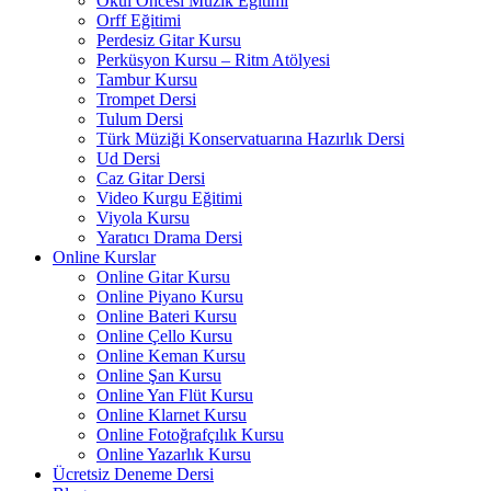
Okul Öncesi Müzik Eğitimi
Orff Eğitimi
Perdesiz Gitar Kursu
Perküsyon Kursu – Ritm Atölyesi
Tambur Kursu
Trompet Dersi
Tulum Dersi
Türk Müziği Konservatuarına Hazırlık Dersi
Ud Dersi
Caz Gitar Dersi
Video Kurgu Eğitimi
Viyola Kursu
Yaratıcı Drama Dersi
Online Kurslar
Online Gitar Kursu
Online Piyano Kursu
Online Bateri Kursu
Online Çello Kursu
Online Keman Kursu
Online Şan Kursu
Online Yan Flüt Kursu
Online Klarnet Kursu
Online Fotoğrafçılık Kursu
Online Yazarlık Kursu
Ücretsiz Deneme Dersi