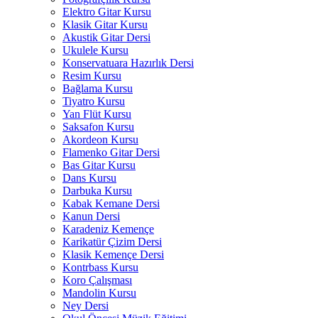
Elektro Gitar Kursu
Klasik Gitar Kursu
Akustik Gitar Dersi
Ukulele Kursu
Konservatuara Hazırlık Dersi
Resim Kursu
Bağlama Kursu
Tiyatro Kursu
Yan Flüt Kursu
Saksafon Kursu
Akordeon Kursu
Flamenko Gitar Dersi
Bas Gitar Kursu
Dans Kursu
Darbuka Kursu
Kabak Kemane Dersi
Kanun Dersi
Karadeniz Kemençe
Karikatür Çizim Dersi
Klasik Kemençe Dersi
Kontrbass Kursu
Koro Çalışması
Mandolin Kursu
Ney Dersi