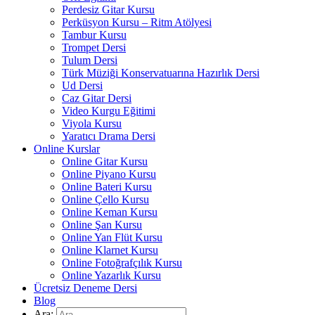
Perdesiz Gitar Kursu
Perküsyon Kursu – Ritm Atölyesi
Tambur Kursu
Trompet Dersi
Tulum Dersi
Türk Müziği Konservatuarına Hazırlık Dersi
Ud Dersi
Caz Gitar Dersi
Video Kurgu Eğitimi
Viyola Kursu
Yaratıcı Drama Dersi
Online Kurslar
Online Gitar Kursu
Online Piyano Kursu
Online Bateri Kursu
Online Çello Kursu
Online Keman Kursu
Online Şan Kursu
Online Yan Flüt Kursu
Online Klarnet Kursu
Online Fotoğrafçılık Kursu
Online Yazarlık Kursu
Ücretsiz Deneme Dersi
Blog
Ara: