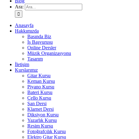
Blog
Ara:
Anasayfa
Hakkımızda
Basında Biz
İş Başvurusu
Online Dersler
Müzik Organizasyonu
Tasarım
İletişim
Kurslarımız
Gitar Kursu
Keman Kursu
Piyano Kursu
Bateri Kursu
Çello Kursu
Şan Dersi
Klarnet Dersi
Diksiyon Kursu
Yazarlık Kursu
Resim Kursu
Fotoğrafçılık Kursu
Elektro Gitar Kursu