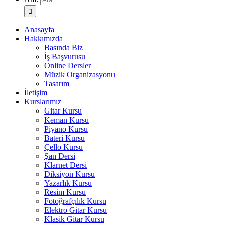
Anasayfa
Hakkımızda
Basında Biz
İş Başvurusu
Online Dersler
Müzik Organizasyonu
Tasarım
İletişim
Kurslarımız
Gitar Kursu
Keman Kursu
Piyano Kursu
Bateri Kursu
Çello Kursu
Şan Dersi
Klarnet Dersi
Diksiyon Kursu
Yazarlık Kursu
Resim Kursu
Fotoğrafçılık Kursu
Elektro Gitar Kursu
Klasik Gitar Kursu