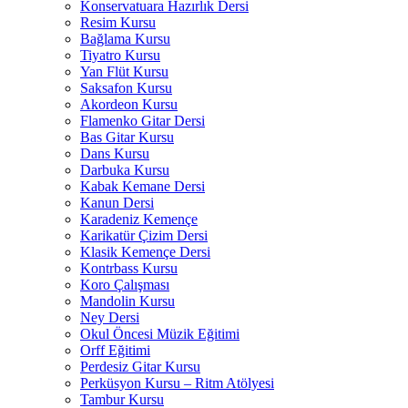
Konservatuara Hazırlık Dersi
Resim Kursu
Bağlama Kursu
Tiyatro Kursu
Yan Flüt Kursu
Saksafon Kursu
Akordeon Kursu
Flamenko Gitar Dersi
Bas Gitar Kursu
Dans Kursu
Darbuka Kursu
Kabak Kemane Dersi
Kanun Dersi
Karadeniz Kemençe
Karikatür Çizim Dersi
Klasik Kemençe Dersi
Kontrbass Kursu
Koro Çalışması
Mandolin Kursu
Ney Dersi
Okul Öncesi Müzik Eğitimi
Orff Eğitimi
Perdesiz Gitar Kursu
Perküsyon Kursu – Ritm Atölyesi
Tambur Kursu