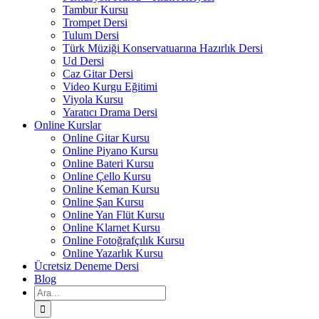
Tambur Kursu
Trompet Dersi
Tulum Dersi
Türk Müziği Konservatuarına Hazırlık Dersi
Ud Dersi
Caz Gitar Dersi
Video Kurgu Eğitimi
Viyola Kursu
Yaratıcı Drama Dersi
Online Kurslar
Online Gitar Kursu
Online Piyano Kursu
Online Bateri Kursu
Online Çello Kursu
Online Keman Kursu
Online Şan Kursu
Online Yan Flüt Kursu
Online Klarnet Kursu
Online Fotoğrafçılık Kursu
Online Yazarlık Kursu
Ücretsiz Deneme Dersi
Blog
Ara: