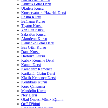
Akustik Gitar Dersi
Ukulele Kursu
Konservatuara Hazırlık Dersi
Resim Kursu
Bağlama Kursu
Tiyatro Kursu
Yan Flüt Kursu
Saksafon Kursu
Akordeon Kursu
Flamenko Gitar Dersi
Bas Gitar Kursu
Dans Kursu
Darbuka Kursu
Kabak Kemane Dersi
Kanun Dersi
Karadeniz Kemençe
Karikatür Çizim Dersi
Klasik Kemençe Dersi
Kontrbass Kursu
Koro Çalışması
Mandolin Kursu
Ney Dersi
Okul Öncesi Müzik Eğitimi
Orff Eğitimi