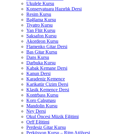
Ukulele Kursu
Konservatuara Hazırlık Dersi
Resim Kursu
Bağlama Kursu
Tiyatro Kursu
Yan Flüt Kursu
Saksafon Kursu
Akordeon Kursu
Flamenko Gitar Dersi
Bas Gitar Kursu
Dans Kursu
Darbuka Kursu
Kabak Kemane Dersi
Kanun Dersi
Karadeniz Kemençe
Karikatür Çizim Dersi
Klasik Kemençe Dersi
Kontrbass Kursu
Koro Çalışması
Mandolin Kursu
Ney Dersi
Okul Öncesi Müzik Eğitimi
Orff Eğitimi
Perdesiz Gitar Kursu
Perküsyon Kursu – Ritm Atölyesi