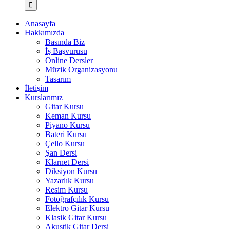
Anasayfa
Hakkımızda
Basında Biz
İş Başvurusu
Online Dersler
Müzik Organizasyonu
Tasarım
İletişim
Kurslarımız
Gitar Kursu
Keman Kursu
Piyano Kursu
Bateri Kursu
Çello Kursu
Şan Dersi
Klarnet Dersi
Diksiyon Kursu
Yazarlık Kursu
Resim Kursu
Fotoğrafçılık Kursu
Elektro Gitar Kursu
Klasik Gitar Kursu
Akustik Gitar Dersi