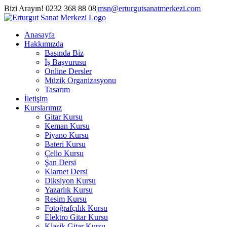
Skip
Bizi Arayın! 0232 368 88 08
|
msn@erturgutsanatmerkezi.com
to
Facebook
Instagram
X
YouTube
content
Anasayfa
Hakkımızda
Basında Biz
İş Başvurusu
Online Dersler
Müzik Organizasyonu
Tasarım
İletişim
Kurslarımız
Gitar Kursu
Keman Kursu
Piyano Kursu
Bateri Kursu
Çello Kursu
Şan Dersi
Klarnet Dersi
Diksiyon Kursu
Yazarlık Kursu
Resim Kursu
Fotoğrafçılık Kursu
Elektro Gitar Kursu
Klasik Gitar Kursu