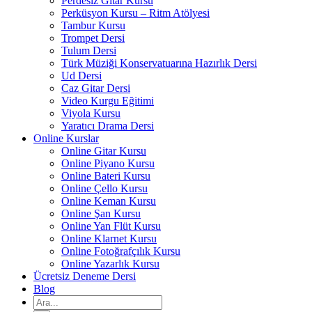
Perdesiz Gitar Kursu
Perküsyon Kursu – Ritm Atölyesi
Tambur Kursu
Trompet Dersi
Tulum Dersi
Türk Müziği Konservatuarına Hazırlık Dersi
Ud Dersi
Caz Gitar Dersi
Video Kurgu Eğitimi
Viyola Kursu
Yaratıcı Drama Dersi
Online Kurslar
Online Gitar Kursu
Online Piyano Kursu
Online Bateri Kursu
Online Çello Kursu
Online Keman Kursu
Online Şan Kursu
Online Yan Flüt Kursu
Online Klarnet Kursu
Online Fotoğrafçılık Kursu
Online Yazarlık Kursu
Ücretsiz Deneme Dersi
Blog
Ara: