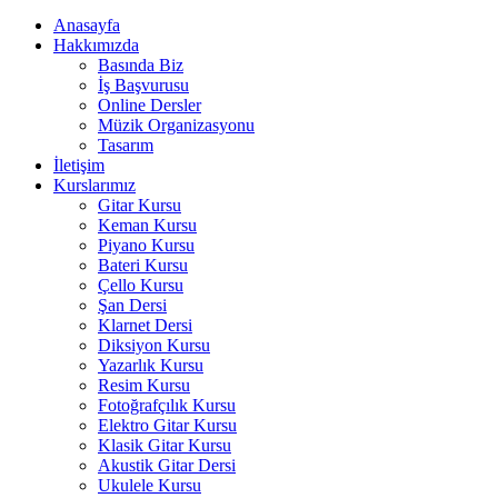
Anasayfa
Hakkımızda
Basında Biz
İş Başvurusu
Online Dersler
Müzik Organizasyonu
Tasarım
İletişim
Kurslarımız
Gitar Kursu
Keman Kursu
Piyano Kursu
Bateri Kursu
Çello Kursu
Şan Dersi
Klarnet Dersi
Diksiyon Kursu
Yazarlık Kursu
Resim Kursu
Fotoğrafçılık Kursu
Elektro Gitar Kursu
Klasik Gitar Kursu
Akustik Gitar Dersi
Ukulele Kursu