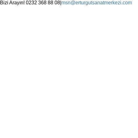
Skip
Bizi Arayın! 0232 368 88 08
|
msn@erturgutsanatmerkezi.com
to
Facebook
Instagram
X
YouTube
content