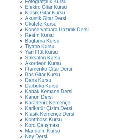
Fotoğrafçılık Kursu
Elektro Gitar Kursu
Klasik Gitar Kursu
Akustik Gitar Dersi
Ukulele Kursu
Konservatuara Hazırlık Dersi
Resim Kursu
Bağlama Kursu
Tiyatro Kursu
Yan Flüt Kursu
Saksafon Kursu
Akordeon Kursu
Flamenko Gitar Dersi
Bas Gitar Kursu
Dans Kursu
Darbuka Kursu
Kabak Kemane Dersi
Kanun Dersi
Karadeniz Kemençe
Karikatür Çizim Dersi
Klasik Kemençe Dersi
Kontrbass Kursu
Koro Çalışması
Mandolin Kursu
Ney Dersi