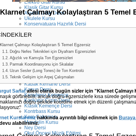
Elektro Gitar Kursu
Klasik Gitar Kursu
Klarnet Çalmayı Kolaylaştıran 5 Temel 
Akustik Gitar Dersi
Ukulele Kursu
Konservatuara Hazırlık Dersi
Resim Kursu
ÇİNDEKİLER
Bağlama Kursu
Tiyatro Kursu
Klarnet Çalmayı Kolaylaştıran 5 Temel Egzersiz
Yan Flüt Kursu
Saksafon Kursu
Doğru Nefes Teknikleri için Diyafram Egzersizleri
Akordeon Kursu
Ağızlık ve Kamışla Ton Egzersizleri
Flamenko Gitar Dersi
Parmak Koordinasyonu için Skalalar
Bas Gitar Kursu
Uzun Sesler (Long Tones) ile Ton Kontrolü
Dans Kursu
Teknik Gelişim için Arpej Çalışmaları
Darbuka Kursu
Kabak Kemane Dersi
Kanun Dersi
urgut Sanat
ailesi olarak bugün sizler için “Klarnet Çalmayı
Karadeniz Kemençe
maşık görünebilir, ancak doğru egzersizlerle kısa sürede gelişme
Karikatür Çizim Dersi
maklarınızı doğru şekilde koordine etmek için düzenli çalışmanız
Klasik Kemençe Dersi
laşıyoruz.
Kontrbass Kursu
Koro Çalışması
rnet Kurslarımız
hakkında ayrıntılı bilgi edinmek için
Buraya 
Mandolin Kursu
devu alabilirsiniz.
Ney Dersi
Okul Öncesi Müzik Eğitimi