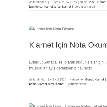
&s tarafından.
|
18 Aralık 2024
|
Kategoriler:
Genel
,
Klarnet
Klarnet
izmirde sol klarnet kursu
,
klarnet
|
yorumlar kapalı
Çalmanın
Farklı
Müzik
Türlerindeki
Yeri
ve
Önemi
Klarnet İçin Nota Oku
için
Erturgut Sanat ailesi olarak bugün sizler için
müzikal anlayış gerektiren bir süreçtir.
&s tarafından.
|
4 Eylül 2024
|
Kategoriler:
Genel
,
Klarnet
|
Klarnet
bemol klarnet dersi
,
klarnet
|
yorumlar kapalı
İçin
Nota
Okuma
için