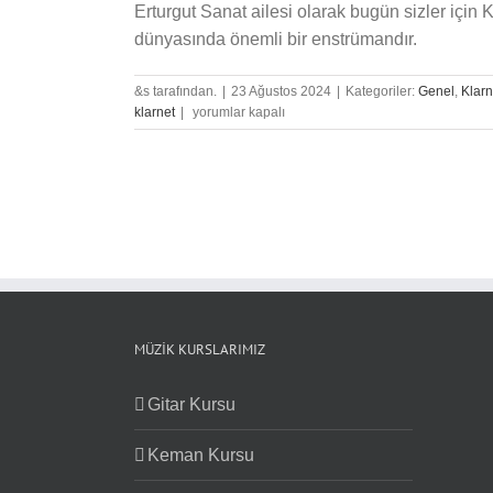
Erturgut Sanat ailesi olarak bugün sizler için
dünyasında önemli bir enstrümandır.
&s tarafından.
|
23 Ağustos 2024
|
Kategoriler:
Genel
,
Klarn
Klarnet
klarnet
|
yorumlar kapalı
Performansına
Hazırlık
için
MÜZIK KURSLARIMIZ
Gitar Kursu
Keman Kursu