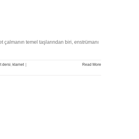
net çalmanın temel taşlarından biri, enstrümanı
Klarnet
t dersi
,
klarnet
|
Read More
İçin
Doğru
Tutma
ve
Nefes
Teknikleri
için