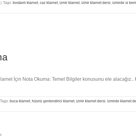
|
Tags:
bostanlı klarnet
,
caz klarnet
,
izmir klarnet
,
izmir klarnet dersi
,
izmirde si bem
ma
 Klarnet İçin Nota Okuma: Temel Bilgiler konusunu ele alacağız.
Tags:
buca klarnet
,
hüsnü şenlendirici klarnet
,
izmir klarnet dersi
,
izmirde klarnet de