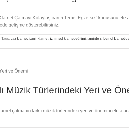
n “Klarnet Çalmayı Kolaylaştıran 5 Temel Egzersiz” konusunu ele 
ede gelişme gösterebilirsiniz.
Tags:
caz klarnet
,
izmir klarnet
,
izmir sol klarnet eğitimi
,
izmirde si bemol klarnet de
ı Müzik Türlerindeki Yeri ve Ö
klarnet çalmanın farklı müzik türlerindeki yeri ve önemini ele ala
.