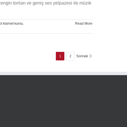
zengin tonları ve geniş ses yelpazesi ile müzik
ol klarnet kursu
,
Read More
1
2
Sonraki