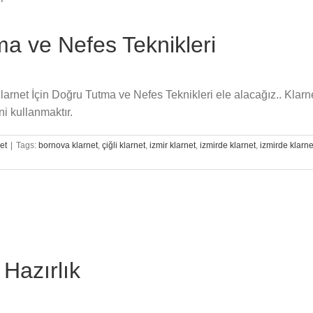
ma ve Nefes Teknikleri
Klarnet İçin Doğru Tutma ve Nefes Teknikleri ele alacağız.. Klar
i kullanmaktır.
et
|
Tags:
bornova klarnet
,
çiğli klarnet
,
izmir klarnet
,
izmirde klarnet
,
izmirde klarne
Hazırlık