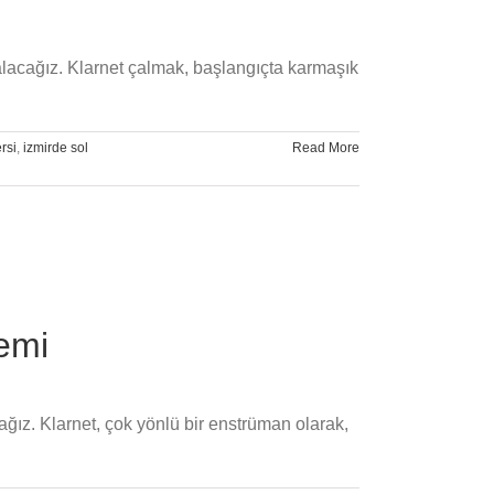
alacağız. Klarnet çalmak, başlangıçta karmaşık
rsi
,
izmirde sol
Read More
nemi
cağız. Klarnet, çok yönlü bir enstrüman olarak,