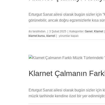
Erturgut Sanat ailesi olarak bugün sizler içi
görünebilir, ancak doğru egzersizlerle kısa sür
&s tarafından.
|
3 Şubat 2025
|
Kategoriler:
Genel
,
Klarnet
|
Klarnet
klarnet kursu
,
klarnet
|
yorumlar kapalı
Çalmayı
Kolaylaştıran
5
Temel
Egzersiz
için
Klarnet Çalmanın Farkl
Erturgut Sanat ailesi olarak bugün sizler için 
müzik tarihinde kendine özel bir yer edinmiştir