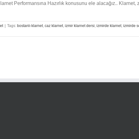
 Klarnet Performansına Hazırlık konusunu ele alacağız.. Klarnet, 
et
|
Tags:
bostanlı klarnet
,
caz klarnet
,
izmir klarnet dersi
,
izmirde klarnet
,
izmirde s