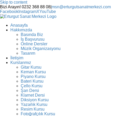
Skip to content
Bizi Arayın! 0232 368 88 08
|
msn@erturgutsanatmerkezi.com
Facebook
Instagram
X
YouTube
Anasayfa
Hakkımızda
Basında Biz
İş Başvurusu
Online Dersler
Müzik Organizasyonu
Tasarım
İletişim
Kurslarımız
Gitar Kursu
Keman Kursu
Piyano Kursu
Bateri Kursu
Çello Kursu
Şan Dersi
Klarnet Dersi
Diksiyon Kursu
Yazarlık Kursu
Resim Kursu
Fotoğrafçılık Kursu