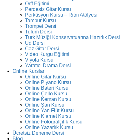
Orff Eğitimi
Perdesiz Gitar Kursu
Perküsyon Kursu – Ritm Atölyesi
Tambur Kursu
Trompet Dersi
Tulum Dersi
Türk Müziği Konservatuarına Hazırlık Dersi
Ud Dersi
Caz Gitar Dersi
Video Kurgu Eğitimi
Viyola Kursu
Yaratıcı Drama Dersi
Online Kurslar
Online Gitar Kursu
Online Piyano Kursu
Online Bateri Kursu
Online Çello Kursu
Online Keman Kursu
Online Şan Kursu
Online Yan Flüt Kursu
Online Klarnet Kursu
Online Fotoğrafçılık Kursu
Online Yazarlık Kursu
Ücretsiz Deneme Dersi
Blog