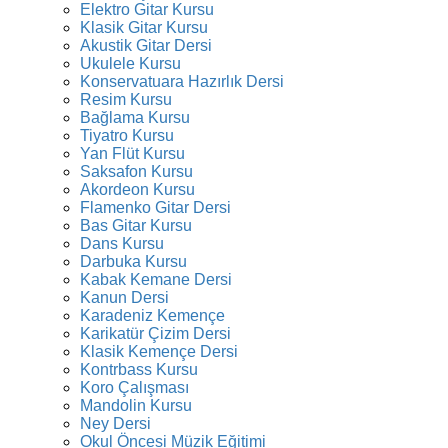
Elektro Gitar Kursu
Klasik Gitar Kursu
Akustik Gitar Dersi
Ukulele Kursu
Konservatuara Hazırlık Dersi
Resim Kursu
Bağlama Kursu
Tiyatro Kursu
Yan Flüt Kursu
Saksafon Kursu
Akordeon Kursu
Flamenko Gitar Dersi
Bas Gitar Kursu
Dans Kursu
Darbuka Kursu
Kabak Kemane Dersi
Kanun Dersi
Karadeniz Kemençe
Karikatür Çizim Dersi
Klasik Kemençe Dersi
Kontrbass Kursu
Koro Çalışması
Mandolin Kursu
Ney Dersi
Okul Öncesi Müzik Eğitimi