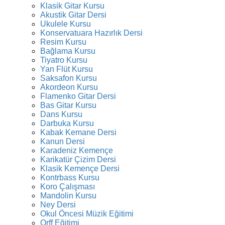
Klasik Gitar Kursu
Akustik Gitar Dersi
Ukulele Kursu
Konservatuara Hazırlık Dersi
Resim Kursu
Bağlama Kursu
Tiyatro Kursu
Yan Flüt Kursu
Saksafon Kursu
Akordeon Kursu
Flamenko Gitar Dersi
Bas Gitar Kursu
Dans Kursu
Darbuka Kursu
Kabak Kemane Dersi
Kanun Dersi
Karadeniz Kemençe
Karikatür Çizim Dersi
Klasik Kemençe Dersi
Kontrbass Kursu
Koro Çalışması
Mandolin Kursu
Ney Dersi
Okul Öncesi Müzik Eğitimi
Orff Eğitimi