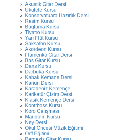
Akustik Gitar Dersi
Ukulele Kursu
Konservatuara Hazırlık Dersi
Resim Kursu
Bağlama Kursu
Tiyatro Kursu
Yan Flüt Kursu
Saksafon Kursu
Akordeon Kursu
Flamenko Gitar Dersi
Bas Gitar Kursu
Dans Kursu
Darbuka Kursu
Kabak Kemane Dersi
Kanun Dersi
Karadeniz Kemençe
Karikatür Çizim Dersi
Klasik Kemençe Dersi
Kontrbass Kursu
Koro Çalışması
Mandolin Kursu
Ney Dersi
Okul Öncesi Müzik Eğitimi
Orff Eğitimi
Perdesiz Gitar Kursu