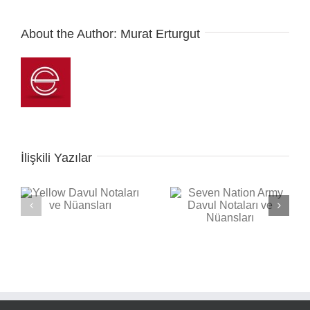
About the Author:
Murat Erturgut
İlişkili Yazılar
Seven Nation Army
ı
Back in Black Davul
Davul Notaları ve
Notaları ve Nüansları
Nüansları