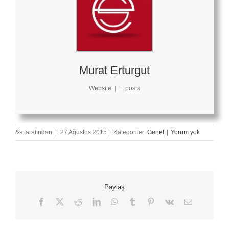
Murat Erturgut
Website
|
+ posts
&s tarafından.
|
27 Ağustos 2015
|
Kategoriler:
Genel
|
Yorum yok
Paylaş
Facebook
X
Reddit
LinkedIn
WhatsApp
Tumblr
Pinterest
Vk
E-
posta