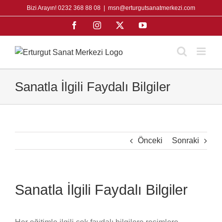
Skip
Bizi Arayın! 0232 368 88 08
|
msn@erturgutsanatmerkezi.com
to
Facebook
Instagram
X
YouTube
content
Sanatla İlgili Faydalı Bilgiler
Önceki
Sonraki
Sanatla İlgili Faydalı Bilgiler