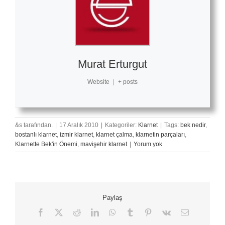
Murat Erturgut
Website
|
+ posts
&s tarafından.
|
17 Aralık 2010
|
Kategoriler:
Klarnet
|
Tags:
bek nedir
,
bostanlı klarnet
,
izmir klarnet
,
klarnet çalma
,
klarnetin parçaları
,
Klarnette Bek'in Önemi
,
mavişehir klarnet
|
Yorum yok
Paylaş
Facebook
X
Reddit
LinkedIn
WhatsApp
Tumblr
Pinterest
Vk
E-
posta