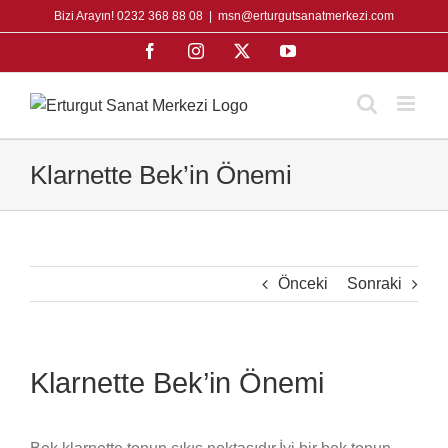
Skip
Bizi Arayın! 0232 368 88 08
|
msn@erturgutsanatmerkezi.com
to
Facebook
Instagram
X
YouTube
content
Klarnette Bek’in Önemi
Önceki
Sonraki
Klarnette Bek’in Önemi