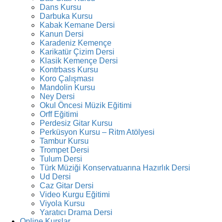
Dans Kursu
Darbuka Kursu
Kabak Kemane Dersi
Kanun Dersi
Karadeniz Kemençe
Karikatür Çizim Dersi
Klasik Kemençe Dersi
Kontrbass Kursu
Koro Çalışması
Mandolin Kursu
Ney Dersi
Okul Öncesi Müzik Eğitimi
Orff Eğitimi
Perdesiz Gitar Kursu
Perküsyon Kursu – Ritm Atölyesi
Tambur Kursu
Trompet Dersi
Tulum Dersi
Türk Müziği Konservatuarına Hazırlık Dersi
Ud Dersi
Caz Gitar Dersi
Video Kurgu Eğitimi
Viyola Kursu
Yaratıcı Drama Dersi
Online Kurslar