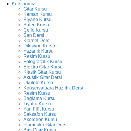
Kurslarımız
Gitar Kursu
Keman Kursu
Piyano Kursu
Bateri Kursu
Çello Kursu
Şan Dersi
Klarnet Dersi
Diksiyon Kursu
Yazarlık Kursu
Resim Kursu
Fotoğrafçılık Kursu
Elektro Gitar Kursu
Klasik Gitar Kursu
Akustik Gitar Dersi
Ukulele Kursu
Konservatuara Hazırlık Dersi
Resim Kursu
Bağlama Kursu
Tiyatro Kursu
Yan Flüt Kursu
Saksafon Kursu
Akordeon Kursu
Flamenko Gitar Dersi
Bas Gitar Kursu