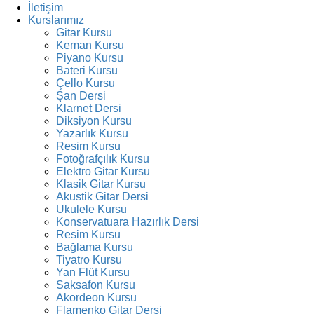
İletişim
Kurslarımız
Gitar Kursu
Keman Kursu
Piyano Kursu
Bateri Kursu
Çello Kursu
Şan Dersi
Klarnet Dersi
Diksiyon Kursu
Yazarlık Kursu
Resim Kursu
Fotoğrafçılık Kursu
Elektro Gitar Kursu
Klasik Gitar Kursu
Akustik Gitar Dersi
Ukulele Kursu
Konservatuara Hazırlık Dersi
Resim Kursu
Bağlama Kursu
Tiyatro Kursu
Yan Flüt Kursu
Saksafon Kursu
Akordeon Kursu
Flamenko Gitar Dersi