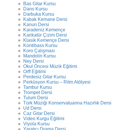
Bas Gitar Kursu
Dans Kursu
Darbuka Kursu
Kabak Kemane Dersi
Kanun Dersi
Karadeniz Kemençe
Karikatür Çizim Dersi
Klasik Kemençe Dersi
Kontrbass Kursu
Koro Çalışması
Mandolin Kursu
Ney Dersi
Okul Öncesi Müzik Eğitimi
Orff Eğitimi
Perdesiz Gitar Kursu
Perküsyon Kursu – Ritm Atölyesi
Tambur Kursu
Trompet Dersi
Tulum Dersi
Türk Müziği Konservatuarına Hazırlık Dersi
Ud Dersi
Caz Gitar Dersi
Video Kurgu Eğitimi
Viyola Kursu
Yaratıcı Drama Dersi