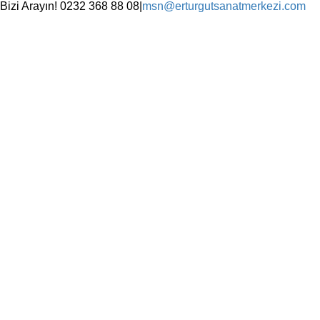
Skip
Bizi Arayın! 0232 368 88 08
|
msn@erturgutsanatmerkezi.com
to
Facebook
Instagram
X
YouTube
content