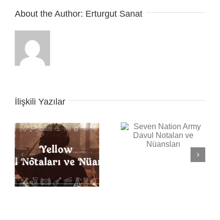
About the Author:
Erturgut Sanat
İlişkili Yazılar
Seven Nation Army
Davul Notaları ve
Nüansları
ı
Back in Black Davul
Notaları ve Nüansları