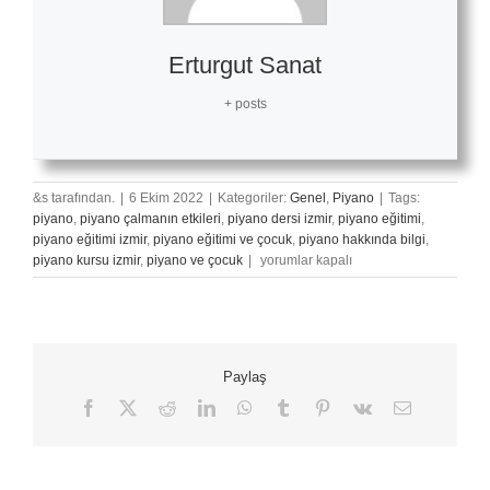
Erturgut Sanat
+ posts
&s tarafından.
|
6 Ekim 2022
|
Kategoriler:
Genel
,
Piyano
|
Tags:
piyano
,
piyano çalmanın etkileri
,
piyano dersi izmir
,
piyano eğitimi
,
piyano eğitimi izmir
,
piyano eğitimi ve çocuk
,
piyano hakkında bilgi
,
Ellere
piyano kursu izmir
,
piyano ve çocuk
|
yorumlar kapalı
Bakmadan
Piyano
Nasıl
Çalınır?
için
Paylaş
Facebook
X
Reddit
LinkedIn
WhatsApp
Tumblr
Pinterest
Vk
E-
posta