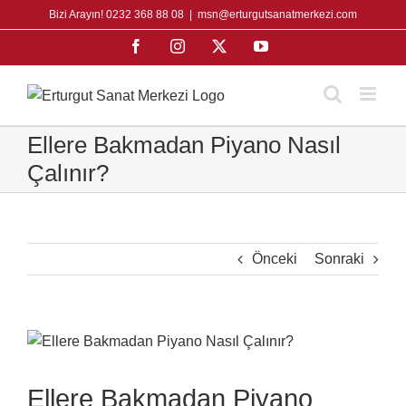
Skip
Bizi Arayın! 0232 368 88 08
|
msn@erturgutsanatmerkezi.com
to
Facebook
Instagram
X
YouTube
content
Ellere Bakmadan Piyano Nasıl
Çalınır?
Önceki
Sonraki
View
Larger
Image
Ellere Bakmadan Piyano