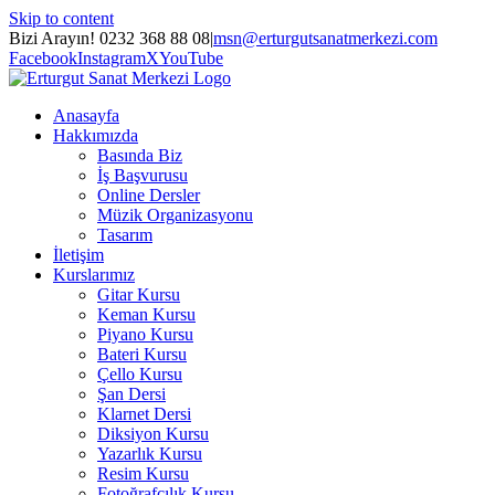
Skip to content
Bizi Arayın! 0232 368 88 08
|
msn@erturgutsanatmerkezi.com
Facebook
Instagram
X
YouTube
Anasayfa
Hakkımızda
Basında Biz
İş Başvurusu
Online Dersler
Müzik Organizasyonu
Tasarım
İletişim
Kurslarımız
Gitar Kursu
Keman Kursu
Piyano Kursu
Bateri Kursu
Çello Kursu
Şan Dersi
Klarnet Dersi
Diksiyon Kursu
Yazarlık Kursu
Resim Kursu
Fotoğrafçılık Kursu