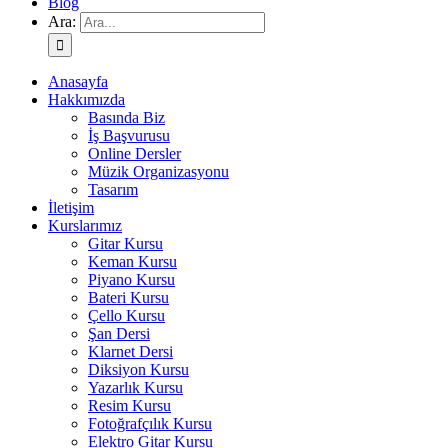
Blog
Ara:
Anasayfa
Hakkımızda
Basında Biz
İş Başvurusu
Online Dersler
Müzik Organizasyonu
Tasarım
İletişim
Kurslarımız
Gitar Kursu
Keman Kursu
Piyano Kursu
Bateri Kursu
Çello Kursu
Şan Dersi
Klarnet Dersi
Diksiyon Kursu
Yazarlık Kursu
Resim Kursu
Fotoğrafçılık Kursu
Elektro Gitar Kursu