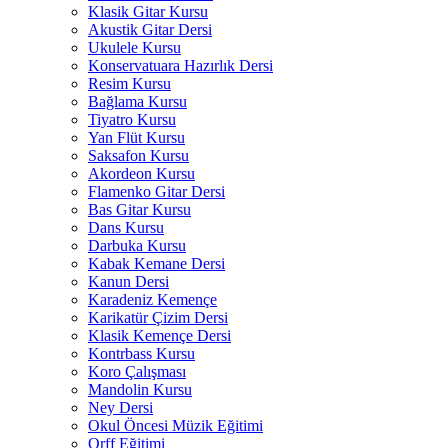
Klasik Gitar Kursu
Akustik Gitar Dersi
Ukulele Kursu
Konservatuara Hazırlık Dersi
Resim Kursu
Bağlama Kursu
Tiyatro Kursu
Yan Flüt Kursu
Saksafon Kursu
Akordeon Kursu
Flamenko Gitar Dersi
Bas Gitar Kursu
Dans Kursu
Darbuka Kursu
Kabak Kemane Dersi
Kanun Dersi
Karadeniz Kemençe
Karikatür Çizim Dersi
Klasik Kemençe Dersi
Kontrbass Kursu
Koro Çalışması
Mandolin Kursu
Ney Dersi
Okul Öncesi Müzik Eğitimi
Orff Eğitimi