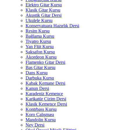
Elektro Gitar Kursu
Klasik Gitar Kursu
Akustik Gitar Dersi
Ukulele Kursu
Konservatuara Hazırlık Dersi
Resim Kursu
Bağlama Kursu
Tiyatro Kursu
Yan Flüt Kursu
Saksafon Kursu
Akordeon Kursu
Flamenko Gitar Dersi
Bas Gitar Kursu
Dans Kursu
Darbuka Kursu
Kabak Kemane Dersi
Kanun Dersi
Karadeniz Kemençe
Karikatür Çizim Dersi
Klasik Kemençe Dersi
Kontrbass Kursu
Koro Çalışması
Mandolin Kursu
Ney Dersi