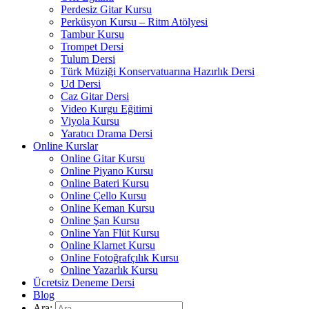
Perdesiz Gitar Kursu
Perküsyon Kursu – Ritm Atölyesi
Tambur Kursu
Trompet Dersi
Tulum Dersi
Türk Müziği Konservatuarına Hazırlık Dersi
Ud Dersi
Caz Gitar Dersi
Video Kurgu Eğitimi
Viyola Kursu
Yaratıcı Drama Dersi
Online Kurslar
Online Gitar Kursu
Online Piyano Kursu
Online Bateri Kursu
Online Çello Kursu
Online Keman Kursu
Online Şan Kursu
Online Yan Flüt Kursu
Online Klarnet Kursu
Online Fotoğrafçılık Kursu
Online Yazarlık Kursu
Ücretsiz Deneme Dersi
Blog
Ara: