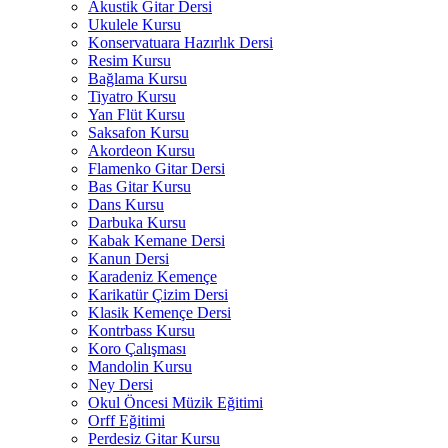
Akustik Gitar Dersi
Ukulele Kursu
Konservatuara Hazırlık Dersi
Resim Kursu
Bağlama Kursu
Tiyatro Kursu
Yan Flüt Kursu
Saksafon Kursu
Akordeon Kursu
Flamenko Gitar Dersi
Bas Gitar Kursu
Dans Kursu
Darbuka Kursu
Kabak Kemane Dersi
Kanun Dersi
Karadeniz Kemençe
Karikatür Çizim Dersi
Klasik Kemençe Dersi
Kontrbass Kursu
Koro Çalışması
Mandolin Kursu
Ney Dersi
Okul Öncesi Müzik Eğitimi
Orff Eğitimi
Perdesiz Gitar Kursu