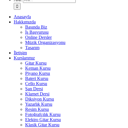
Anasayfa
Hakkımızda
Basında Biz
İş Başvurusu
Online Dersler
Müzik Organizasyonu
Tasarım
İletişim
Kurslarımız
Gitar Kursu
Keman Kursu
Piyano Kursu
Bateri Kursu
Çello Kursu
Şan Dersi
Klarnet Dersi
Diksiyon Kursu
Yazarlık Kursu
Resim Kursu
Fotoğrafçılık Kursu
Elektro Gitar Kursu
Klasik Gitar Kursu