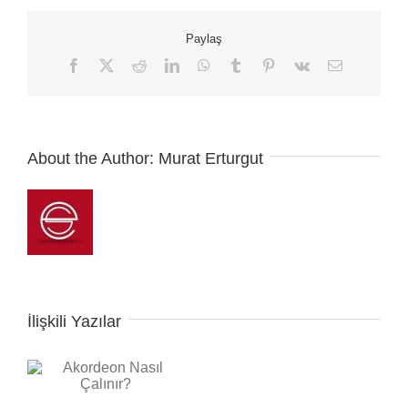
Paylaş
Facebook
X
Reddit
LinkedIn
WhatsApp
Tumblr
Pinterest
Vk
E-
posta
About the Author:
Murat Erturgut
İlişkili Yazılar