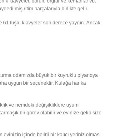
onik klavyeler, borulu orglar ve kemanlar vb.
dedilmiş ritim parçalarıyla birlikte gelir.
 ve 61 tuşlu klavyeler son derece yaygın. Ancak
oturma odamızda büyük bir kuyruklu piyanoya
daha uygun bir seçenektir. Kulağa harika
aklık ve nemdeki değişikliklere uyum
rmaşık bir görev olabilir ve evinize gelip size
inizin içinde belirli bir kalıcı yeriniz olması