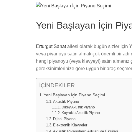
View
Larger
Image
Yeni Başlayan İçin Piy
Erturgut Sanat
ailesi olarak bugün sizler için
Y
veya piyanoyu satın almak çok önemli bir adımd
hangi piyanoyu (veya klavyeyi) satın almanız 
gereksinimlerinize göre uygun bir araç seçmen
İÇİNDEKİLER
Yeni Başlayan İçin Piyano Seçimi
Akustik Piyano
Dikey Akustik Piyano
Kuyruklu Akustik Piyano
Dijital Piyano
Elektronik Klavyeler
Akustik Piyanoların Artıları ve Eksileri