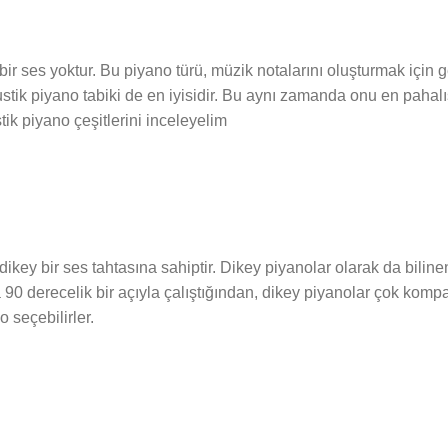
ir ses yoktur. Bu piyano türü, müzik notalarını oluşturmak için 
kustik piyano tabiki de en iyisidir. Bu aynı zamanda onu en paha
tik piyano çeşitlerini inceleyelim
key bir ses tahtasına sahiptir. Dikey piyanolar olarak da bilinen
a 90 derecelik bir açıyla çalıştığından, dikey piyanolar çok kompak
o seçebilirler.