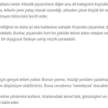
ası vardır. Akustik piyanoların diğer ana alt kategorisi kuyruklu
da, tellerin yere yatay olarak uzandığı, arkadan çıkan büyük bir se
syen birincisini tercih eder.
lliğine ve daha iyi ses kalitesine sahiptir. Kuyruklu piyanolar, d
debilir. Bunlar, piyanistin hızlı bir şekilde tekrar eden notalar
ı bir duygusal ifadeye sahip müzik yaratabilir.
 için gerçek telleri yoktur. Bunun yerine, müziği yeniden yaratma
ye düşünüyor olabilirsiniz. Buna cevabımız ‘neredeyse’ olacaktır
üretme yöntemini kullanır. Aralarındaki temel fark, görünüşleri ve 
taklit eder.