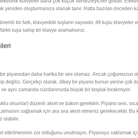
ektronik klavyeler daha çok küçük sentezleyiciler gibidir. Elektr
larak yeniden oluşturmanıza olanak tanır. Hatta bazıları önceden kay
nemli bir fark, klavyedeki tuşların sayısıdır. 49 tuşlu klavyeler
rklı tuşa sahip bir klavye aramalısınız.
leri
ik bir piyanodan daha harika bir ses olamaz. Ancak çoğumuzun 
ip değiliz. Gerçekçi olarak, dikey bir piyano bunun yerine çok 
yor ve aynı zamanda cüzdanınızda büyük bir boşluk bırakmıyor.
klu olsunlar) düzenli akort ve bakım gerektirir. Piyano sesi, sıc
almasını sağlamak için ara sıra akort etmeniz gerekecektir. Bu ka
 olabilir.
 ettirilmesinin zor olduğunu unutmayın. Piyanoyu saklamak için ev