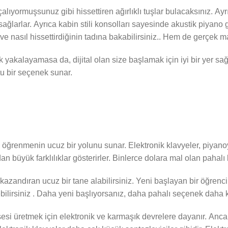
çalıyormuşsunuz gibi hissettiren ağırlıklı tuşlar bulacaksınız. Ayr
 sağlarlar. Ayrıca kabin stili konsolları sayesinde akustik piyano
u ve nasıl hissettirdiğinin tadına bakabilirsiniz.. Hem de gerçek ma
akalayamasa da, dijital olan size başlamak için iyi bir yer sağl
u bir seçenek sunar.
ını öğrenmenin ucuz bir yolunu sunar. Elektronik klavyeler, piya
dan büyük farklılıklar gösterirler. Binlerce dolara mal olan pahalı 
i kazandıran ucuz bir tane alabilirsiniz. Yeni başlayan bir öğren
bilirsiniz . Daha yeni başlıyorsanız, daha pahalı seçenek daha k
de sesi üretmek için elektronik ve karmaşık devrelere dayanır. Anc