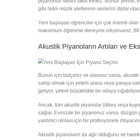
piyanonun sesini taklit etmez. Bunun yerine, el
gibi farklı müzik aletlerinin seslerini dijital o
Yeni başlayan öğrenciler için çok önemli olan ö
maksimum öğrenme deneyimi istiyorsanız, 88 fa
Akustik Piyanoların Artıları ve Eksi
Bunun için bütçeniz ve alanınız varsa, akust
sahip olmak için yeterli alana veya paraya sah
geliyor, yeterli büyüklükte bir odaya sığabili
Ancak, tüm akustik piyanolar (dikey veya kuyru
sağlar. Evinizde bir piyanonuz varsa, düzgün ç
yardımcı olması için bir profesyonele ihtiyacınız
Akustik piyanoların da ağır olduğunu ve hareket