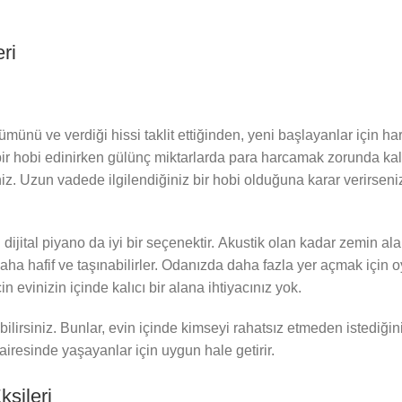
eri
ümünü ve verdiği hissi taklit ettiğinden, yeni başlayanlar için har
bir hobi edinirken gülünç miktarlarda para harcamak zorunda k
iz. Uzun vadede ilgilendiğiniz bir hobi olduğuna karar verirseni
 dijital piyano da iyi bir seçenektir. Akustik olan kadar zemin al
 daha hafif ve taşınabilirler. Odanızda daha fazla yer açmak içi
n evinizin içinde kalıcı bir alana ihtiyacınız yok.
labilirsiniz. Bunlar, evin içinde kimseyi rahatsız etmeden istediği
dairesinde yaşayanlar için uygun hale getirir.
ksileri