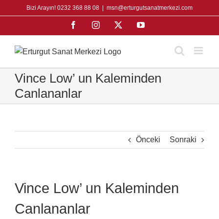
Skip
Bizi Arayın! 0232 368 88 08
|
msn@erturgutsanatmerkezi.com
to
Facebook
Instagram
X
YouTube
content
Vince Low’ un Kaleminden
Canlananlar
Önceki
Sonraki
Vince Low’ un Kaleminden
Canlananlar