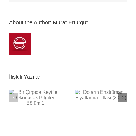
About the Author:
Murat Erturgut
İlişkili Yazılar
Doların Enstrüman
Müzisyenlik Nedir?
Fiyatlarına Etkisi
Müzisyen Nasıl
(2018)
Olunur?