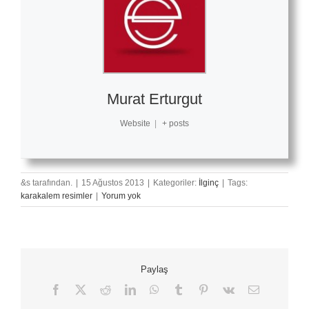
Murat Erturgut
Website
|
+ posts
&s tarafından.
|
15 Ağustos 2013
|
Kategoriler:
İlginç
|
Tags:
karakalem resimler
|
Yorum yok
Paylaş
Facebook
X
Reddit
LinkedIn
WhatsApp
Tumblr
Pinterest
Vk
E-
posta