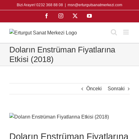
Skip
Bizi Arayın! 0232 368 88 08
|
msn@erturgutsanatmerkezi.com
to
Facebook
Instagram
X
YouTube
content
Doların Enstrüman Fiyatlarına
Etkisi (2018)
Önceki
Sonraki
View
Larger
Image
Doların Enstrüman Fiyatlarına