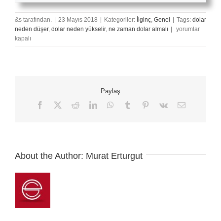
&s tarafından.
|
23 Mayıs 2018
|
Kategoriler:
İlginç
,
Genel
|
Tags:
dolar
Doların
neden düşer
,
dolar neden yükselir
,
ne zaman dolar almalı
|
yorumlar
Enstrüman
kapalı
Fiyatlarına
Etkisi
(2018)
için
Paylaş
Facebook
X
Reddit
LinkedIn
WhatsApp
Tumblr
Pinterest
Vk
E-
posta
About the Author:
Murat Erturgut