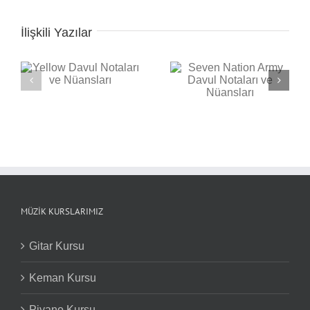
İlişkili Yazılar
Seven Nation Army
ı
Davul Notaları ve
Nüansları
Back in Black Davul
Notaları ve Nüansları
MÜZIK KURSLARIMIZ
Gitar Kursu
Keman Kursu
Piyano Kursu