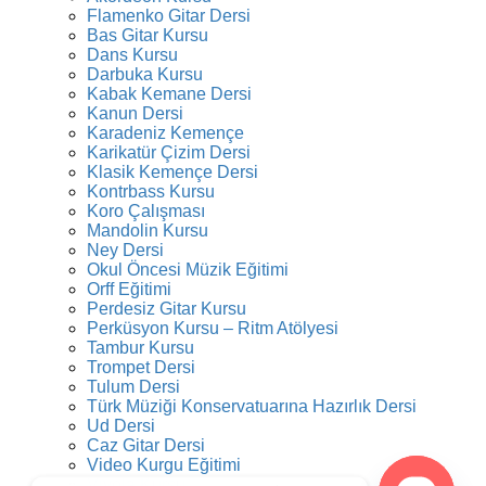
Flamenko Gitar Dersi
Bas Gitar Kursu
Dans Kursu
Darbuka Kursu
Kabak Kemane Dersi
Kanun Dersi
Karadeniz Kemençe
Karikatür Çizim Dersi
Klasik Kemençe Dersi
Kontrbass Kursu
Koro Çalışması
Mandolin Kursu
Ney Dersi
Okul Öncesi Müzik Eğitimi
Orff Eğitimi
Perdesiz Gitar Kursu
Perküsyon Kursu – Ritm Atölyesi
Tambur Kursu
Trompet Dersi
Tulum Dersi
Türk Müziği Konservatuarına Hazırlık Dersi
Ud Dersi
Caz Gitar Dersi
Video Kurgu Eğitimi
Viyola Kursu