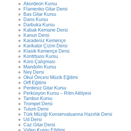
Akordeon Kursu
Flamenko Gitar Dersi
Bas Gitar Kursu
Dans Kursu
Darbuka Kursu
Kabak Kemane Dersi
Kanun Dersi
Karadeniz Kemençe
Karikatür Çizim Dersi
Klasik Kemençe Dersi
Kontrbass Kursu
Koro Çalışması
Mandolin Kursu
Ney Dersi
Okul Öncesi Müzik Eğitimi
Orff Eğitimi
Perdesiz Gitar Kursu
Perküsyon Kursu – Ritm Atölyesi
Tambur Kursu
Trompet Dersi
Tulum Dersi
Türk Müziği Konservatuarına Hazırlık Dersi
Ud Dersi
Caz Gitar Dersi
Video Kurgu Eğitimi