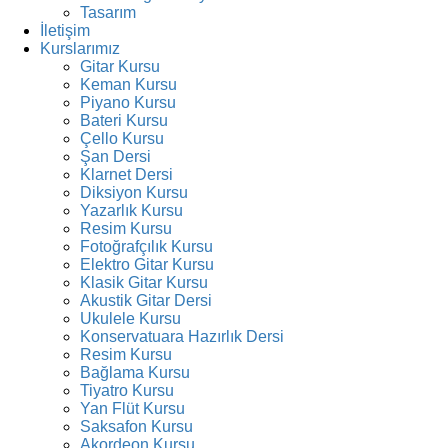
Tasarım
İletişim
Kurslarımız
Gitar Kursu
Keman Kursu
Piyano Kursu
Bateri Kursu
Çello Kursu
Şan Dersi
Klarnet Dersi
Diksiyon Kursu
Yazarlık Kursu
Resim Kursu
Fotoğrafçılık Kursu
Elektro Gitar Kursu
Klasik Gitar Kursu
Akustik Gitar Dersi
Ukulele Kursu
Konservatuara Hazırlık Dersi
Resim Kursu
Bağlama Kursu
Tiyatro Kursu
Yan Flüt Kursu
Saksafon Kursu
Akordeon Kursu