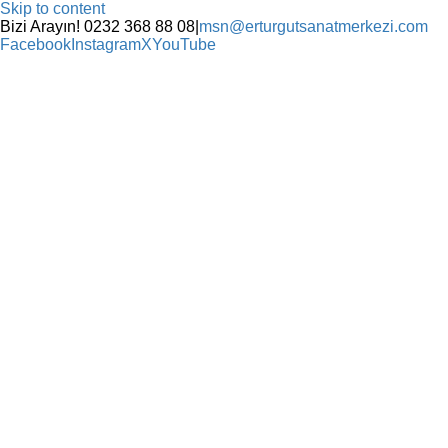
Skip to content
Bizi Arayın! 0232 368 88 08
|
msn@erturgutsanatmerkezi.com
Facebook
Instagram
X
YouTube