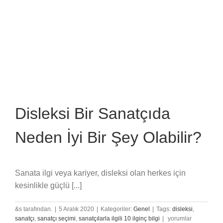
Öğrenme
için
Disleksi Bir Sanatçıda
Neden İyi Bir Şey Olabilir?
Sanata ilgi veya kariyer, disleksi olan herkes için
kesinlikle güçlü [...]
&s tarafından.
|
5 Aralık 2020
|
Kategoriler:
Genel
|
Tags:
disleksi
,
Disleksi
sanatçı
,
sanatçı seçimi
,
sanatçılarla ilgili 10 ilginç bilgi
|
yorumlar