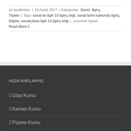
&s tarafından.
|
19 Aralık 2017
|
Kategoriler:
Genel
,
İlginç
,
Tiyatro
|
Tags:
sanat ile ilgili 10 ilginç bilgi
,
sanat tarihi hakkında ilginç
Sanat
bilgiler
,
sanatçılarla ilgili 10 ilginç bilgi
|
yorumlar kapalı
ve
Read More
Sanatçılarla
Alakalı
10
İlginç
Bilgi
için
MÜZIK KURSLARIMIZ
Gitar Kursu
Keman Kursu
Piyano Kursu