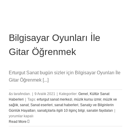
Bilgisayar Oyunları İle
Gitar Öğrenmek
Erturgut Sanat bugün sizler için Bilgisayar Oyunları İle
Gitar Öğrenmek [...]
&s tarafından.
|
9 Aralık 2021
|
Kategoriler:
Genel
,
Kültür Sanat
Haberleri
|
Tags:
erturgut sanat merkezi
,
müzik kursu izmir
,
müzik ve
sağlık
,
sanat
,
Sanat eserleri
,
sanat haberleri
,
Sanatçı ve Bilginlerin
Bilgisaya
Günlük Hayatları
,
sanatçılarla ilgili 10 ilginç bilgi
,
sanatın faydaları
|
Oyunları
yorumlar kapalı
İle
Read More
Gitar