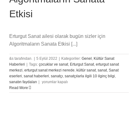
Etkisi
Erturgut Sanat ailesi olarak bugün sizler için
Algoritmaların Sanata Etkisi [...]
&s tarafından.
|
5 Eylül 2022
|
Kategoriler:
Genel
,
Kültür Sanat
Haberleri
|
Tags:
çocuklar ve sanat
,
Erturgut Sanat
,
erturgut sanat
merkezi
,
erturgut sanat merkezi nerede
,
kültür sanat
,
sanat
,
Sanat
eserleri
,
sanat haberleri
,
sanatçı
,
sanatçılarla ilgili 10 ilginç bilgi
,
Algoritmaların
sanatın faydaları
|
yorumlar kapalı
Sanata
Read More
Etkisi
için