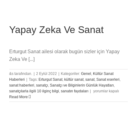
Yapay Zeka Ve Sanat
Erturgut Sanat ailesi olarak bugün sizler için Yapay
Zeka Ve [...]
&s tarafından.
|
2 Eylül 2022
|
Kategoriler:
Genel
,
Kültür Sanat
Haberleri
|
Tags:
Erturgut Sanat
,
kültür sanat
,
sanat
,
Sanat eserleri
,
sanat haberleri
,
sanatçı
,
Sanatçı ve Bilginlerin Günlük Hayatları
,
Yapay
sanatçılarla ilgili 10 ilginç bilgi
,
sanatın faydaları
|
yorumlar kapalı
Zeka
Read More
Ve
Sanat
için