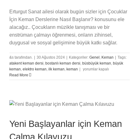
Erturgut Sanat ailesi olarak bugün sizler için Çocuklar
İçin Keman Derslerine Nasıl Başlanır? konusunu ele
alacağız.. Çocukların müzikle tanışması ve bir
enstrüman çalmayı öğrenmesi, onların zihinsel,
duygusal ve sosyal gelişimine büyük katkı sağlar.
&s tarafından.
|
30 Ağustos 2024
|
Kategoriler:
Genel
,
Keman
|
Tags:
atakent keman dersi
,
bostanlı keman dersi
,
büsbüyük keman
,
büyük
Çocuklar
keman
,
elektro keman
,
ilk keman
,
keman
|
yorumlar kapalı
İçin
Read More
Keman
Derslerine
Nasıl
Başlanır?
için
Yeni Başlayanlar için Keman
Çalma Kılavuzu