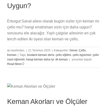
Uygun?
Erturgut Sanat ailesi olarak bugün sizler için keman mı
çello mu? hangi enstrüman sizin için daha uygun?
sorusunu ele alacağız. Yaylı çalgılar ailesinin en çok
tercih edilen iki üyesi olan keman ve çello,
&s tarafından.
|
21 Temmuz 2025
|
Kategoriler:
Genel
,
Çello
,
Keman
|
Tags:
bostanlı keman dersi
,
çello eğitimi
,
çello egzersizi
,
çello
Keman
nasıl öğrenilir
,
hangi keman daha iyi
,
ilk keman
|
yorumlar kapalı
mı
Read More
Çello
mu?
Hangi
Enstrüman
Sizin
İçin
Daha
Keman Akorları ve Ölçüler
Uygun?
için