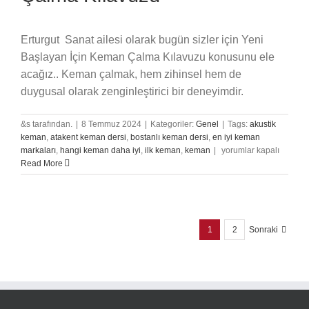
Erturgut Sanat ailesi olarak bugün sizler için Yeni
Başlayan İçin Keman Çalma Kılavuzu konusunu ele
acağız.. Keman çalmak, hem zihinsel hem de
duygusal olarak zenginleştirici bir deneyimdir.
&s tarafından.
|
8 Temmuz 2024
|
Kategoriler:
Genel
|
Tags:
akustik
keman
,
atakent keman dersi
,
bostanlı keman dersi
,
en iyi keman
Yeni
markaları
,
hangi keman daha iyi
,
ilk keman
,
keman
|
yorumlar kapalı
Başlayanlar
Read More
için
Keman
Çalma
Kılavuzu
için
1
2
Sonraki