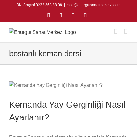
Skip
Bizi Arayın! 0232 368 88 08
|
msn@erturgutsanatmerkezi.com
to
Facebook
Instagram
X
YouTube
content
bostanlı keman dersi
Kemanda Yay Gerginliği Nasıl
Ayarlanır?