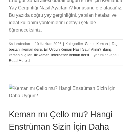
Erturgut Sanat ailesi olarak bugün sizler için Kemanda
Yay Gerginliği Nasıl Ayarlanır? konusunu ele alacağız.
Bu yazıda doğru yay gerginliğini, yapılan hataları ve
ideal kullanım yöntemlerini detaylı şekilde
öğreneceksiniz.
&s tarafından.
|
10 Haziran 2026
|
Kategoriler:
Genel
,
Keman
|
Tags:
bostanlı keman dersi
,
En Uygun Keman Nasıl Satın Alınır?
,
ilginç
Kemanda
keman bilgileri
,
ilk keman
,
internetten keman dersi
|
yorumlar kapalı
Yay
Read More
Gerginliği
Nasıl
Ayarlanır?
için
Keman mı Çello mu? Hangi
Enstrüman Sizin İçin Daha