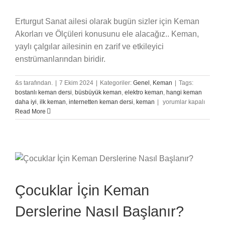
Erturgut Sanat ailesi olarak bugün sizler için Keman
Akorları ve Ölçüleri konusunu ele alacağız.. Keman,
yaylı çalgılar ailesinin en zarif ve etkileyici
enstrümanlarından biridir.
&s tarafından.
|
7 Ekim 2024
|
Kategoriler:
Genel
,
Keman
|
Tags:
bostanlı keman dersi
,
büsbüyük keman
,
elektro keman
,
hangi keman
Keman
daha iyi
,
ilk keman
,
internetten keman dersi
,
keman
|
yorumlar kapalı
Akorları
Read More
ve
Ölçüler
için
Çocuklar İçin Keman
Derslerine Nasıl Başlanır?