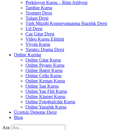
Perküsyon Kursu – Ritm Atölyesi
Tambur Kursu
Trompet Dersi
Tulum Dersi
Türk Müziği Konservatuarına Hazırlık Dersi
Ud Dersi
Caz Gitar Dersi
Video Kurgu Eğitimi
Viyola Kursu
Yaratıcı Drama Dersi
Online Kurslar
Online Gitar Kursu
Online Piyano Kursu
Online Bateri Kursu
Online Çello Kursu
Online Keman Kursu
Online Şan Kursu
Online Yan Flüt Kursu
Online Klarnet Kursu
Online Fotoğrafçılık Kursu
Online Yazarlık Kursu
Ücretsiz Deneme Dersi
Blog
Ara: