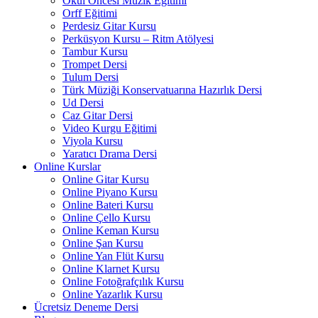
Okul Öncesi Müzik Eğitimi
Orff Eğitimi
Perdesiz Gitar Kursu
Perküsyon Kursu – Ritm Atölyesi
Tambur Kursu
Trompet Dersi
Tulum Dersi
Türk Müziği Konservatuarına Hazırlık Dersi
Ud Dersi
Caz Gitar Dersi
Video Kurgu Eğitimi
Viyola Kursu
Yaratıcı Drama Dersi
Online Kurslar
Online Gitar Kursu
Online Piyano Kursu
Online Bateri Kursu
Online Çello Kursu
Online Keman Kursu
Online Şan Kursu
Online Yan Flüt Kursu
Online Klarnet Kursu
Online Fotoğrafçılık Kursu
Online Yazarlık Kursu
Ücretsiz Deneme Dersi