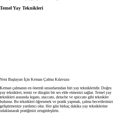
Temel Yay Teknikleri
Yeni Başlayan İçin Keman Çalma Kılavuzu
Keman çalmanın en önemli unsurlarından biri yay teknikleridir. Doğru
yay teknikleri, temiz ve düzgün bir ses elde etmenizi sağlar. Temel yay
teknikleri arasında legato, staccato, detache ve spiccato gibi teknikler
bulunur. Bu teknikleri öğrenmek ve pratik yapmak, çalma becerilerinizi
geliştirmenize yardımcı olur. Her gün birkaç dakika yay tekniklerine
odaklanarak pratiğinizi zenginleştirin.