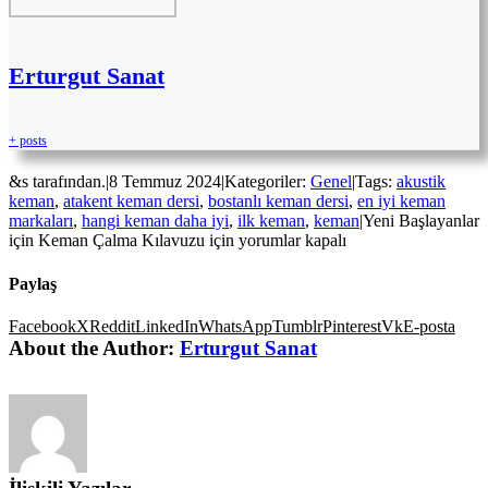
Erturgut Sanat
+ posts
&s tarafından.
|
8 Temmuz 2024
|
Kategoriler:
Genel
|
Tags:
akustik
keman
,
atakent keman dersi
,
bostanlı keman dersi
,
en iyi keman
markaları
,
hangi keman daha iyi
,
ilk keman
,
keman
|
Yeni Başlayanlar
için Keman Çalma Kılavuzu için
yorumlar kapalı
Paylaş
Facebook
X
Reddit
LinkedIn
WhatsApp
Tumblr
Pinterest
Vk
E-posta
About the Author:
Erturgut Sanat