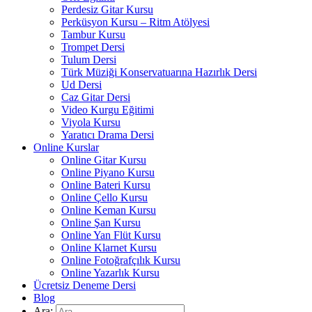
Perdesiz Gitar Kursu
Perküsyon Kursu – Ritm Atölyesi
Tambur Kursu
Trompet Dersi
Tulum Dersi
Türk Müziği Konservatuarına Hazırlık Dersi
Ud Dersi
Caz Gitar Dersi
Video Kurgu Eğitimi
Viyola Kursu
Yaratıcı Drama Dersi
Online Kurslar
Online Gitar Kursu
Online Piyano Kursu
Online Bateri Kursu
Online Çello Kursu
Online Keman Kursu
Online Şan Kursu
Online Yan Flüt Kursu
Online Klarnet Kursu
Online Fotoğrafçılık Kursu
Online Yazarlık Kursu
Ücretsiz Deneme Dersi
Blog
Ara: