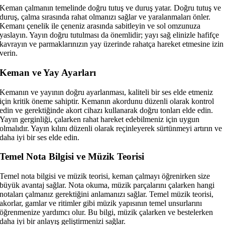
Keman çalmanın temelinde doğru tutuş ve duruş yatar. Doğru tutuş ve
duruş, çalma sırasında rahat olmanızı sağlar ve yaralanmaları önler.
Kemanı çenelik ile çeneniz arasında sabitleyin ve sol omzunuza
yaslayın. Yayın doğru tutulması da önemlidir; yayı sağ elinizle hafifçe
kavrayın ve parmaklarınızın yay üzerinde rahatça hareket etmesine izin
verin.
Keman ve Yay Ayarları
Kemanın ve yayının doğru ayarlanması, kaliteli bir ses elde etmeniz
için kritik öneme sahiptir. Kemanın akordunu düzenli olarak kontrol
edin ve gerektiğinde akort cihazı kullanarak doğru tonları elde edin.
Yayın gerginliği, çalarken rahat hareket edebilmeniz için uygun
olmalıdır. Yayın kılını düzenli olarak reçinleyerek sürtünmeyi artırın ve
daha iyi bir ses elde edin.
Temel Nota Bilgisi ve Müzik Teorisi
Temel nota bilgisi ve müzik teorisi, keman çalmayı öğrenirken size
büyük avantaj sağlar. Nota okuma, müzik parçalarını çalarken hangi
notaları çalmanız gerektiğini anlamanızı sağlar. Temel müzik teorisi,
akorlar, gamlar ve ritimler gibi müzik yapısının temel unsurlarını
öğrenmenize yardımcı olur. Bu bilgi, müzik çalarken ve bestelerken
daha iyi bir anlayış geliştirmenizi sağlar.