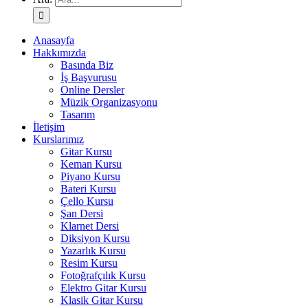
Anasayfa
Hakkımızda
Basında Biz
İş Başvurusu
Online Dersler
Müzik Organizasyonu
Tasarım
İletişim
Kurslarımız
Gitar Kursu
Keman Kursu
Piyano Kursu
Bateri Kursu
Çello Kursu
Şan Dersi
Klarnet Dersi
Diksiyon Kursu
Yazarlık Kursu
Resim Kursu
Fotoğrafçılık Kursu
Elektro Gitar Kursu
Klasik Gitar Kursu