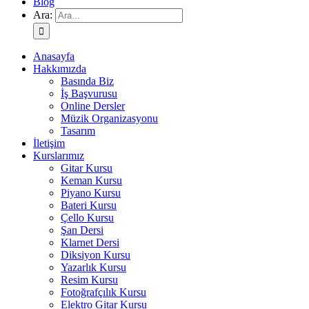
Blog
Ara:
Anasayfa
Hakkımızda
Basında Biz
İş Başvurusu
Online Dersler
Müzik Organizasyonu
Tasarım
İletişim
Kurslarımız
Gitar Kursu
Keman Kursu
Piyano Kursu
Bateri Kursu
Çello Kursu
Şan Dersi
Klarnet Dersi
Diksiyon Kursu
Yazarlık Kursu
Resim Kursu
Fotoğrafçılık Kursu
Elektro Gitar Kursu