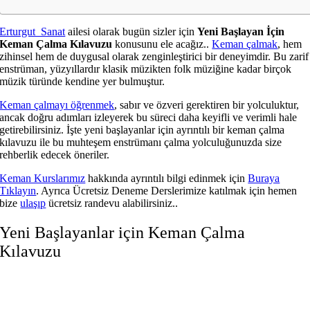
Erturgut Sanat
ailesi olarak bugün sizler için
Yeni Başlayan İçin
Keman Çalma Kılavuzu
konusunu ele acağız..
Keman çalmak
, hem
zihinsel hem de duygusal olarak zenginleştirici bir deneyimdir. Bu zarif
enstrüman, yüzyıllardır klasik müzikten folk müziğine kadar birçok
müzik türünde kendine yer bulmuştur.
Keman çalmayı öğrenmek
, sabır ve özveri gerektiren bir yolculuktur,
ancak doğru adımları izleyerek bu süreci daha keyifli ve verimli hale
getirebilirsiniz. İşte yeni başlayanlar için ayrıntılı bir keman çalma
kılavuzu ile bu muhteşem enstrümanı çalma yolculuğunuzda size
rehberlik edecek öneriler.
Keman Kurslarımız
hakkında ayrıntılı bilgi edinmek için
Buraya
Tıklayın
. Ayrıca Ücretsiz Deneme Derslerimize katılmak için hemen
bize
ulaşıp
ücretsiz randevu alabilirsiniz..
Yeni Başlayanlar için Keman Çalma
Kılavuzu