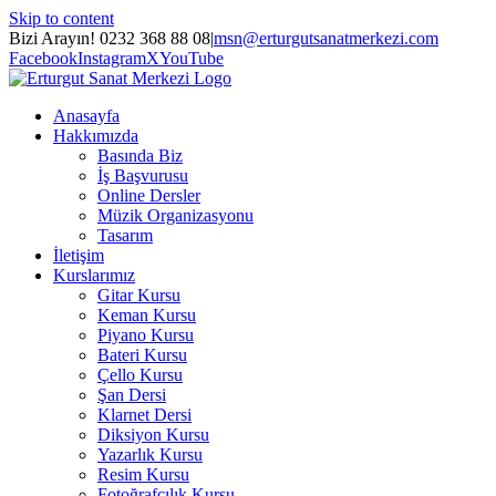
Skip to content
Bizi Arayın! 0232 368 88 08
|
msn@erturgutsanatmerkezi.com
Facebook
Instagram
X
YouTube
Anasayfa
Hakkımızda
Basında Biz
İş Başvurusu
Online Dersler
Müzik Organizasyonu
Tasarım
İletişim
Kurslarımız
Gitar Kursu
Keman Kursu
Piyano Kursu
Bateri Kursu
Çello Kursu
Şan Dersi
Klarnet Dersi
Diksiyon Kursu
Yazarlık Kursu
Resim Kursu
Fotoğrafçılık Kursu