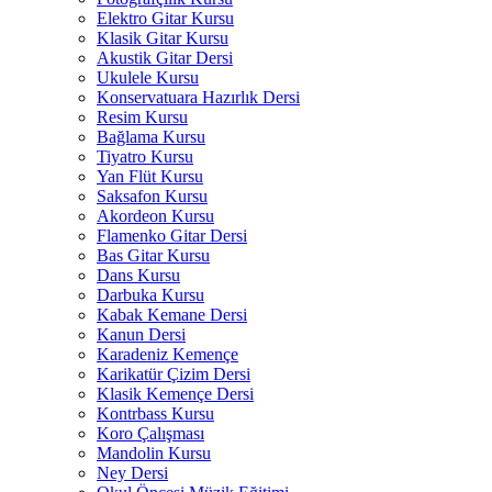
Elektro Gitar Kursu
Klasik Gitar Kursu
Akustik Gitar Dersi
Ukulele Kursu
Konservatuara Hazırlık Dersi
Resim Kursu
Bağlama Kursu
Tiyatro Kursu
Yan Flüt Kursu
Saksafon Kursu
Akordeon Kursu
Flamenko Gitar Dersi
Bas Gitar Kursu
Dans Kursu
Darbuka Kursu
Kabak Kemane Dersi
Kanun Dersi
Karadeniz Kemençe
Karikatür Çizim Dersi
Klasik Kemençe Dersi
Kontrbass Kursu
Koro Çalışması
Mandolin Kursu
Ney Dersi