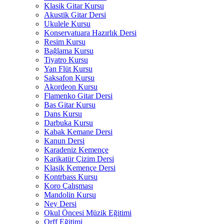
Klasik Gitar Kursu
Akustik Gitar Dersi
Ukulele Kursu
Konservatuara Hazırlık Dersi
Resim Kursu
Bağlama Kursu
Tiyatro Kursu
Yan Flüt Kursu
Saksafon Kursu
Akordeon Kursu
Flamenko Gitar Dersi
Bas Gitar Kursu
Dans Kursu
Darbuka Kursu
Kabak Kemane Dersi
Kanun Dersi
Karadeniz Kemençe
Karikatür Çizim Dersi
Klasik Kemençe Dersi
Kontrbass Kursu
Koro Çalışması
Mandolin Kursu
Ney Dersi
Okul Öncesi Müzik Eğitimi
Orff Eğitimi