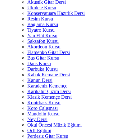
Akustik Gitar Dersi
Ukulele Kursu
Konservatuara Hazırlık Dersi
Resim Kursu
Bağlama Kursu
Tiyatro Kursu
Yan Flüt Kursu
Saksafon Kursu
Akordeon Kursu
Flamenko Gitar Dersi
Bas Gitar Kursu
Dans Kursu
Darbuka Kursu
Kabak Kemane Dersi
Kanun Dersi
Karadeniz Kemençe
Karikatür Çizim Dersi
Klasik Kemençe Dersi
Kontrbass Kursu
Koro Çalışması
Mandolin Kursu
Ney Dersi
Okul Öncesi Müzik Eğitimi
Orff Eğitimi
Perdesiz Gitar Kursu