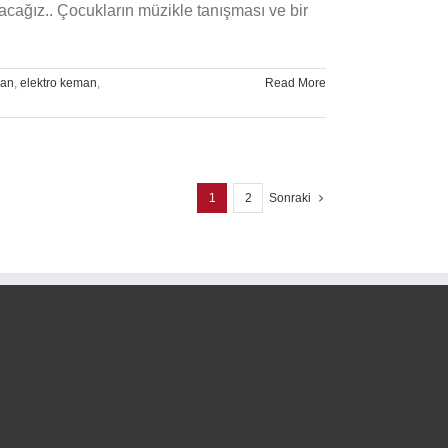
acağız.. Çocukların müzikle tanışması ve bir
man
,
elektro keman
,
Read More
1
2
Sonraki