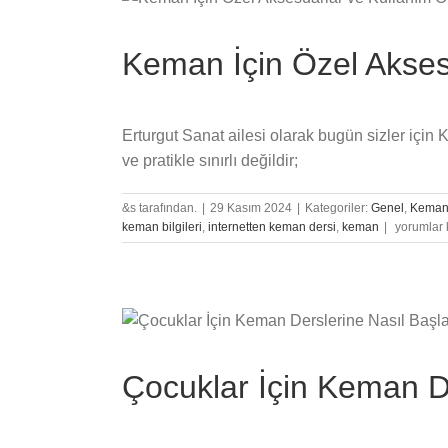
Daha
Uygun?
Keman İçin Özel Aksesu
için
Erturgut Sanat ailesi olarak bugün sizler içi
ve pratikle sınırlı değildir;
&s tarafından.
|
29 Kasım 2024
|
Kategoriler:
Genel
,
Kema
Keman
keman bilgileri
,
internetten keman dersi
,
keman
|
yorumlar 
İçin
Özel
Aksesuarl
ve
Kullanım
Önerileri
için
Çocuklar İçin Keman De