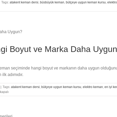
Tags:
atakent keman dersi
,
büsbüyük keman
,
bütçeye uygun keman kursu
,
elektr
gi Boyut ve Marka Daha Uygu
çin keman seçiminde hangi boyut ve markanın daha uygun olduğu
ilk adımıdır.
|
Tags:
atakent keman dersi
,
bütçeye uygun keman kursu
,
elektro keman
,
en iyi k
kapalı
e