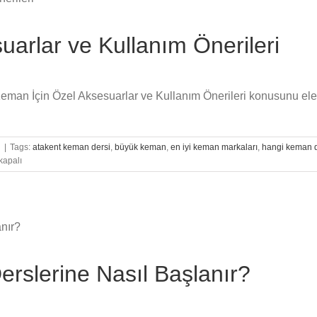
arlar ve Kullanım Önerileri
n Keman İçin Özel Aksesuarlar ve Kullanım Önerileri konusunu ele
n
|
Tags:
atakent keman dersi
,
büyük keman
,
en iyi keman markaları
,
hangi keman d
kapalı
ar
rslerine Nasıl Başlanır?