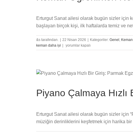
Erturgut Sanat ailesi olarak bugün sizler için
başlayan birçok kişi, ilk haftalarda temiz ve ne
&s tarafından.
|
22 Nisan 2026
|
Kategoriler:
Genel
,
Keman
Keman
keman daha iyi
|
yorumlar kapalı
Öğrenirken
Neden
Cızırtı
Olur?
için
Piyano Çalmaya Hızlı 
Erturgut Sanat ailesi olarak bugün sizler içi
müziğin derinliklerini keşfetmek için harika bir 