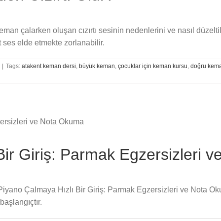
 keman çalarken oluşan cızırtı sesinin nedenlerini ve nasıl düze
t ses elde etmekte zorlanabilir.
|
Tags:
atakent keman dersi
,
büyük keman
,
çocuklar için keman kursu
,
doğru kema
Bir Giriş: Parmak Egzersizleri 
n “Piyano Çalmaya Hızlı Bir Giriş: Parmak Egzersizleri ve Nota 
başlangıçtır.