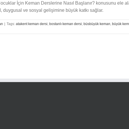
 Çocuklar İçin Keman Derslerine Nasıl Başlanır? konusunu ele al
, duygusal ve sosyal gelişimine büyük katkı sağlar.
an
|
Tags:
atakent keman dersi
,
bostanlı keman dersi
,
büsbüyük keman
,
büyük ke