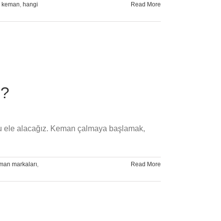
o keman
,
hangi
Read More
n?
nu ele alacağız. Keman çalmaya başlamak,
eman markaları
,
Read More