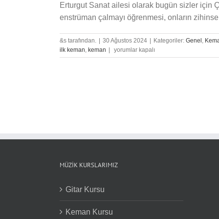
Erturgut Sanat ailesi olarak bugün sizler için
enstrüman çalmayı öğrenmesi, onların zihinsel
&s tarafından.
|
30 Ağustos 2024
|
Kategoriler:
Genel
,
Kem
Çocuklar
ilk keman
,
keman
|
yorumlar kapalı
İçin
Keman
Derslerine
Nasıl
Başlanır?
için
MÜZIK KURSLARIMIZ
Gitar Kursu
Keman Kursu