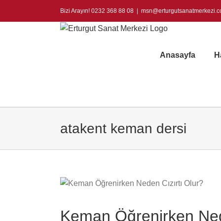
Skip
Bizi Arayın! 0232 368 88 08
|
msn@erturgutsanatmerkezi.
to
content
Anasayfa
H
atakent keman dersi
Keman Öğrenirken Nede