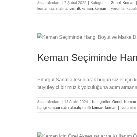
&s tarafından.
|
7 Şubat 2025
|
Kategoriler:
Genel
,
Keman
|
Piyano
kemanı satın almalıyım
,
ilk keman
,
keman
|
yorumlar kapalı
Çalmaya
Hızlı
Bir
Giriş:
Parmak
Egzersizleri
ve
Keman Seçiminde Han
Nota
Okuma
için
Erturgut Sanat ailesi olarak bugün sizler i
büyüleyici bir müzik yolculuğuna adım atmanın 
&s tarafından.
|
13 Aralık 2024
|
Kategoriler:
Genel
,
Keman
Keman
hangi kemanı satın almalıyım
,
ilk keman
,
keman
|
yorumlar 
Seçimind
Hangi
Boyut
ve
Marka