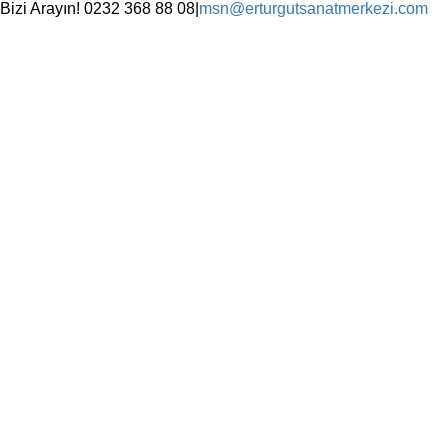
Skip
Bizi Arayın! 0232 368 88 08
|
msn@erturgutsanatmerkezi.com
to
Facebook
Instagram
X
YouTube
content