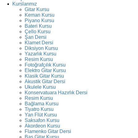
Kurslarımız
Gitar Kursu
Keman Kursu
Piyano Kursu
Bateri Kursu
Çello Kursu
Şan Dersi
Klarnet Dersi
Diksiyon Kursu
Yazarlık Kursu
Resim Kursu
Fotoğrafçılık Kursu
Elektro Gitar Kursu
Klasik Gitar Kursu
Akustik Gitar Dersi
Ukulele Kursu
Konservatuara Hazırlık Dersi
Resim Kursu
Bağlama Kursu
Tiyatro Kursu
Yan Flüt Kursu
Saksafon Kursu
Akordeon Kursu
Flamenko Gitar Dersi
Bas Gitar Kursu