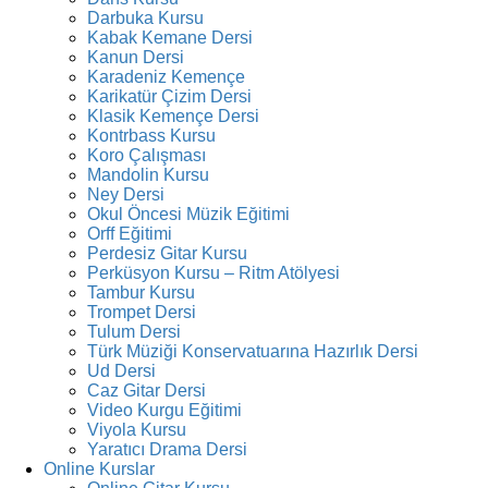
Darbuka Kursu
Kabak Kemane Dersi
Kanun Dersi
Karadeniz Kemençe
Karikatür Çizim Dersi
Klasik Kemençe Dersi
Kontrbass Kursu
Koro Çalışması
Mandolin Kursu
Ney Dersi
Okul Öncesi Müzik Eğitimi
Orff Eğitimi
Perdesiz Gitar Kursu
Perküsyon Kursu – Ritm Atölyesi
Tambur Kursu
Trompet Dersi
Tulum Dersi
Türk Müziği Konservatuarına Hazırlık Dersi
Ud Dersi
Caz Gitar Dersi
Video Kurgu Eğitimi
Viyola Kursu
Yaratıcı Drama Dersi
Online Kurslar