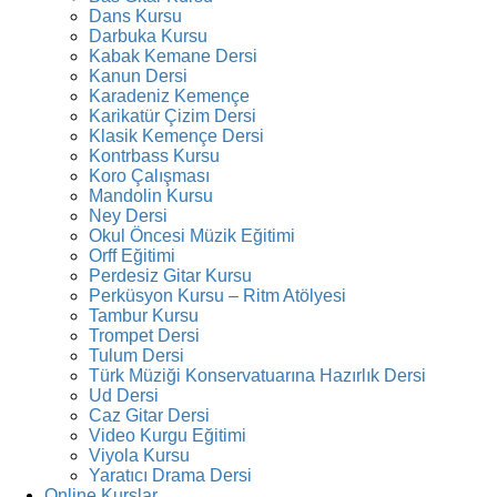
Dans Kursu
Darbuka Kursu
Kabak Kemane Dersi
Kanun Dersi
Karadeniz Kemençe
Karikatür Çizim Dersi
Klasik Kemençe Dersi
Kontrbass Kursu
Koro Çalışması
Mandolin Kursu
Ney Dersi
Okul Öncesi Müzik Eğitimi
Orff Eğitimi
Perdesiz Gitar Kursu
Perküsyon Kursu – Ritm Atölyesi
Tambur Kursu
Trompet Dersi
Tulum Dersi
Türk Müziği Konservatuarına Hazırlık Dersi
Ud Dersi
Caz Gitar Dersi
Video Kurgu Eğitimi
Viyola Kursu
Yaratıcı Drama Dersi
Online Kurslar