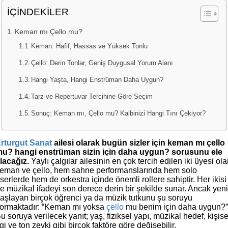
İÇİNDEKİLER
Keman mı Çello mu?
Keman: Hafif, Hassas ve Yüksek Tonlu
Çello: Derin Tonlar, Geniş Duygusal Yorum Alanı
Hangi Yaşta, Hangi Enstrüman Daha Uygun?
Tarz ve Repertuvar Tercihine Göre Seçim
Sonuç: Keman mı, Çello mu? Kalbinizi Hangi Tını Çekiyor?
rturgut Sanat
ailesi olarak bugün sizler için keman mı çello
u? hangi enstrüman sizin için daha uygun? sorusunu ele
lacağız.
Yaylı çalgılar ailesinin en çok tercih edilen iki üyesi ol
eman ve çello, hem sahne performanslarında hem solo
serlerde hem de orkestra içinde önemli rollere sahiptir. Her ikisi
e müzikal ifadeyi son derece derin bir şekilde sunar. Ancak yen
aşlayan birçok öğrenci ya da müzik tutkunu şu soruyu
ormaktadır: “Keman mı yoksa
çello
mu benim için daha uygun?
u soruya verilecek yanıt; yaş, fiziksel yapı, müzikal hedef, kişise
lgi ve ton zevki gibi birçok faktöre göre değişebilir.