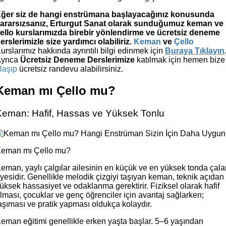
ğer siz de hangi enstrümana başlayacağınız konusunda
ararsızsanız, Erturgut Sanat olarak sunduğumuz keman ve
ello kurslarımızda birebir yönlendirme ve ücretsiz deneme
erslerimizle size yardımcı olabiliriz.
Keman
ve
Çello
urslarımız hakkında ayrıntılı bilgi edinmek için
Buraya Tıklayın
yrıca
Ücretsiz Deneme Derslerimize
katılmak için hemen bize
laşıp
ücretsiz randevu alabilirsiniz.
Keman mı Çello mu?
Keman: Hafif, Hassas ve Yüksek Tonlu
eman mı Çello mu?
eman, yaylı çalgılar ailesinin en küçük ve en yüksek tonda çala
yesidir. Genellikle melodik çizgiyi taşıyan keman, teknik açıdan
üksek hassasiyet ve odaklanma gerektirir. Fiziksel olarak hafif
lması, çocuklar ve genç öğrenciler için avantaj sağlarken;
aşıması ve pratik yapması oldukça kolaydır.
eman eğitimi genellikle erken yaşta başlar. 5–6 yaşından