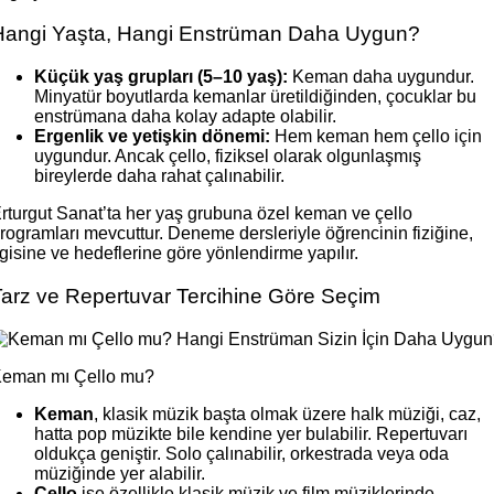
Hangi Yaşta, Hangi Enstrüman Daha Uygun?
Küçük yaş grupları (5–10 yaş):
Keman daha uygundur.
Minyatür boyutlarda kemanlar üretildiğinden, çocuklar bu
enstrümana daha kolay adapte olabilir.
Ergenlik ve yetişkin dönemi:
Hem keman hem çello için
uygundur. Ancak çello, fiziksel olarak olgunlaşmış
bireylerde daha rahat çalınabilir.
rturgut Sanat’ta her yaş grubuna özel keman ve çello
rogramları mevcuttur. Deneme dersleriyle öğrencinin fiziğine,
lgisine ve hedeflerine göre yönlendirme yapılır.
Tarz ve Repertuvar Tercihine Göre Seçim
eman mı Çello mu?
Keman
, klasik müzik başta olmak üzere halk müziği, caz,
hatta pop müzikte bile kendine yer bulabilir. Repertuvarı
oldukça geniştir. Solo çalınabilir, orkestrada veya oda
müziğinde yer alabilir.
Çello
ise özellikle klasik müzik ve film müziklerinde