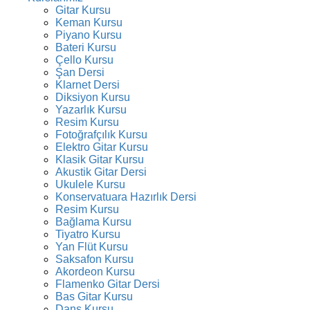
Gitar Kursu
Keman Kursu
Piyano Kursu
Bateri Kursu
Çello Kursu
Şan Dersi
Klarnet Dersi
Diksiyon Kursu
Yazarlık Kursu
Resim Kursu
Fotoğrafçılık Kursu
Elektro Gitar Kursu
Klasik Gitar Kursu
Akustik Gitar Dersi
Ukulele Kursu
Konservatuara Hazırlık Dersi
Resim Kursu
Bağlama Kursu
Tiyatro Kursu
Yan Flüt Kursu
Saksafon Kursu
Akordeon Kursu
Flamenko Gitar Dersi
Bas Gitar Kursu
Dans Kursu