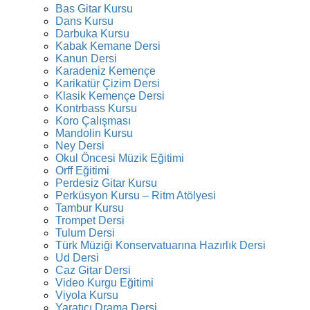
Bas Gitar Kursu
Dans Kursu
Darbuka Kursu
Kabak Kemane Dersi
Kanun Dersi
Karadeniz Kemençe
Karikatür Çizim Dersi
Klasik Kemençe Dersi
Kontrbass Kursu
Koro Çalışması
Mandolin Kursu
Ney Dersi
Okul Öncesi Müzik Eğitimi
Orff Eğitimi
Perdesiz Gitar Kursu
Perküsyon Kursu – Ritm Atölyesi
Tambur Kursu
Trompet Dersi
Tulum Dersi
Türk Müziği Konservatuarına Hazırlık Dersi
Ud Dersi
Caz Gitar Dersi
Video Kurgu Eğitimi
Viyola Kursu
Yaratıcı Drama Dersi