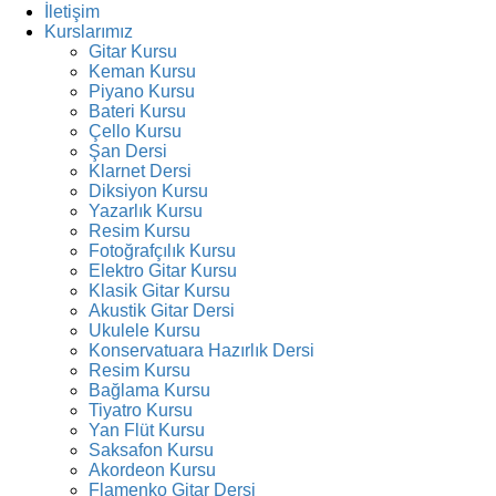
İletişim
Kurslarımız
Gitar Kursu
Keman Kursu
Piyano Kursu
Bateri Kursu
Çello Kursu
Şan Dersi
Klarnet Dersi
Diksiyon Kursu
Yazarlık Kursu
Resim Kursu
Fotoğrafçılık Kursu
Elektro Gitar Kursu
Klasik Gitar Kursu
Akustik Gitar Dersi
Ukulele Kursu
Konservatuara Hazırlık Dersi
Resim Kursu
Bağlama Kursu
Tiyatro Kursu
Yan Flüt Kursu
Saksafon Kursu
Akordeon Kursu
Flamenko Gitar Dersi