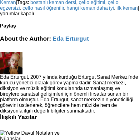
Keman
|
Tags:
bostanlı keman dersi
,
çello eğitimi
,
çello
egzersizi
,
çello nasıl öğrenilir
,
hangi keman daha iyi
,
ilk keman
|
yorumlar kapalı
Paylaş
Facebook
X
Reddit
LinkedIn
WhatsApp
Tumblr
Pinterest
Vk
E-
About the Author:
Eda Erturgut
posta
Eda Erturgut, 2007 yılında kurduğu Erturgut Sanat Merkezi'nde
kurucu yönetici olarak görev yapmaktadır. Sanat merkezi,
diksiyon ve müzik eğitimi konularında uzmanlaşmış ve
bireylere sanatsal gelişimleri için önemli fırsatlar sunan bir
platform olmuştur. Eda Erturgut, sanat merkezinin yöneticiliği
görevini üstlenerek, öğrencilere hem müzikle hem de
diksiyonla ilgili değerli bilgiler sunmaktadır.
İlişkili Yazılar