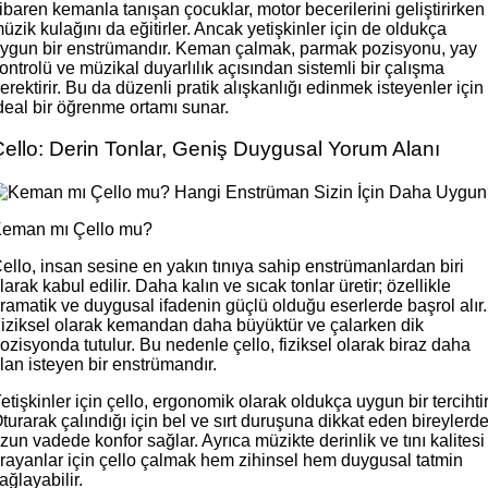
tibaren kemanla tanışan çocuklar, motor becerilerini geliştirirken
üzik kulağını da eğitirler. Ancak yetişkinler için de oldukça
ygun bir enstrümandır. Keman çalmak, parmak pozisyonu, yay
ontrolü ve müzikal duyarlılık açısından sistemli bir çalışma
erektirir. Bu da düzenli pratik alışkanlığı edinmek isteyenler için
deal bir öğrenme ortamı sunar.
ello: Derin Tonlar, Geniş Duygusal Yorum Alanı
eman mı Çello mu?
ello, insan sesine en yakın tınıya sahip enstrümanlardan biri
larak kabul edilir. Daha kalın ve sıcak tonlar üretir; özellikle
ramatik ve duygusal ifadenin güçlü olduğu eserlerde başrol alır.
iziksel olarak kemandan daha büyüktür ve çalarken dik
ozisyonda tutulur. Bu nedenle çello, fiziksel olarak biraz daha
lan isteyen bir enstrümandır.
etişkinler için çello, ergonomik olarak oldukça uygun bir tercihtir
turarak çalındığı için bel ve sırt duruşuna dikkat eden bireylerd
zun vadede konfor sağlar. Ayrıca müzikte derinlik ve tını kalitesi
rayanlar için çello çalmak hem zihinsel hem duygusal tatmin
ağlayabilir.