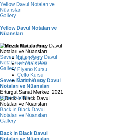
Yellow Davul Notaları ve
Nüansları
Gallery
Yellow Davul Notaları ve
Nüansları
Müzik Kurslarımız
Seven Nation Army Davul
Gitar Kursu
Notaları ve Nüansları
Keman Kursu
Gallery
Piyano Kursu
Çello Kursu
Bateri Kursu
Seven Nation Army Davul
Notaları ve Nüansları
Erturgut Sanat Merkezi 2021
Facebook
Instagram
X
YouTube
Page load link
Back in Black Davul
Notaları ve Nüansları
Gallery
Back in Black Davul
Notaları ve Nüansları