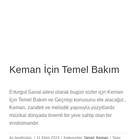
Akıcı
Çalmak
İçin
Etkili
Teknikler
için
Keman İçin Temel Bakım
Erturgut Sanat ailesi olarak bugün sizler için Keman
İçin Temel Bakım ve Geçmişi konusunu ele alacağız..
Keman, zarafeti ve melodik yapısıyla yüzyıllardır
müzikal dünyada önemli bir yere sahip olan bir
enstrümandır.
&s tarafından.
|
11 Ekim 2024
|
Kategoriler:
Genel
,
Keman
|
Tags: