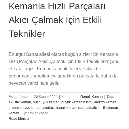
Kemanla Hızlı Parçaları
Akıcı Çalmak İçin Etkili
Teknikler
Erturgut Sanat ailesi olarak bugün sizler için Kemanla
Hızlı Parçaları Akıcı Çalmak İçin Etkili Tekniklerkoşunu
ele alacağız.. Keman çalmak, hızlı ve akıcı bir
performans sergilemeyi gerektiren parçalarla daha da
heyecan verici hale gelir.
&s tarafından.
|
20 Kasım 2024
|
Kategoriler:
Genel
,
Keman
|
Tags:
akustik keman
,
büsbüyük keman
,
büyük kemanın ismi
,
elektro keman
,
greensleeves keman akorları
,
hangi kemanı satın almalıyım
,
ilk keman
,
Kemanla
keman
|
yorumlar kapalı
Hızlı
Read More
Parçaları