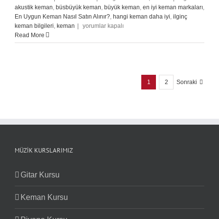
akustik keman
,
büsbüyük keman
,
büyük keman
,
en iyi keman markaları
,
En Uygun Keman Nasıl Satın Alınır?
,
hangi keman daha iyi
,
ilginç
Keman
keman bilgileri
,
keman
|
yorumlar kapalı
İçin
Read More
Temel
Bakım
için
1
2
Sonraki
MÜZIK KURSLARIMIZ
Gitar Kursu
Keman Kursu