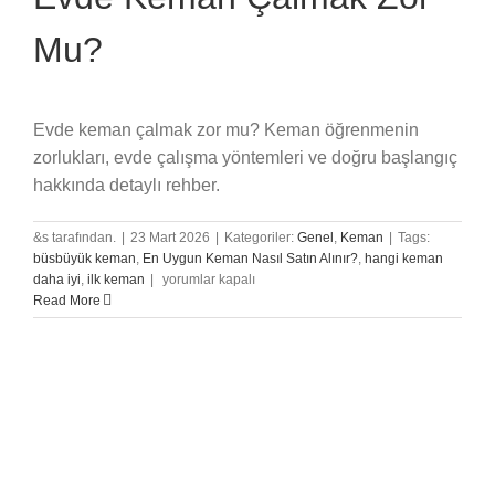
Mu?
Evde keman çalmak zor mu? Keman öğrenmenin
zorlukları, evde çalışma yöntemleri ve doğru başlangıç
hakkında detaylı rehber.
&s tarafından.
|
23 Mart 2026
|
Kategoriler:
Genel
,
Keman
|
Tags:
büsbüyük keman
,
En Uygun Keman Nasıl Satın Alınır?
,
hangi keman
Evde
daha iyi
,
ilk keman
|
yorumlar kapalı
Keman
Read More
Çalmak
Zor
Mu?
için