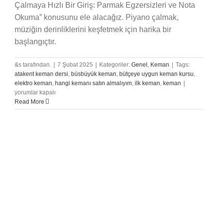
Çalmaya Hızlı Bir Giriş: Parmak Egzersizleri ve Nota
Okuma” konusunu ele alacağız. Piyano çalmak,
müziğin derinliklerini keşfetmek için harika bir
başlangıçtır.
&s tarafından.
|
7 Şubat 2025
|
Kategoriler:
Genel
,
Keman
|
Tags:
atakent keman dersi
,
büsbüyük keman
,
bütçeye uygun keman kursu
,
Piyano
elektro keman
,
hangi kemanı satın almalıyım
,
ilk keman
,
keman
|
Çalmaya
yorumlar kapalı
Hızlı
Read More
Bir
Giriş:
Parmak
Egzersizleri
ve
Nota
Okuma
için