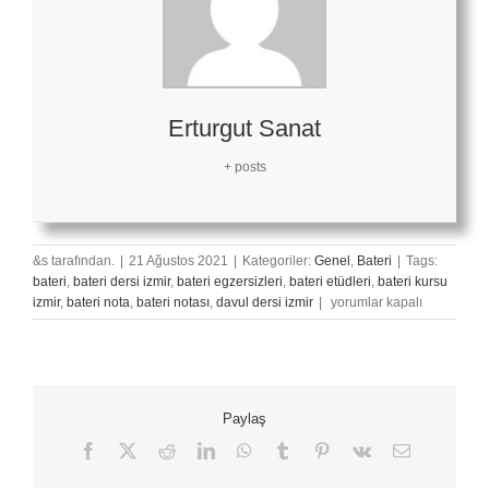
Erturgut Sanat
+ posts
&s tarafından.
|
21 Ağustos 2021
|
Kategoriler:
Genel
,
Bateri
|
Tags:
bateri
,
bateri dersi izmir
,
bateri egzersizleri
,
bateri etüdleri
,
bateri kursu
Deep
izmir
,
bateri nota
,
bateri notası
,
davul dersi izmir
|
yorumlar kapalı
Purple
–
Smoke
On
The
Paylaş
Water
Davul
Facebook
X
Reddit
LinkedIn
WhatsApp
Tumblr
Pinterest
Vk
E-
posta
Notası
için