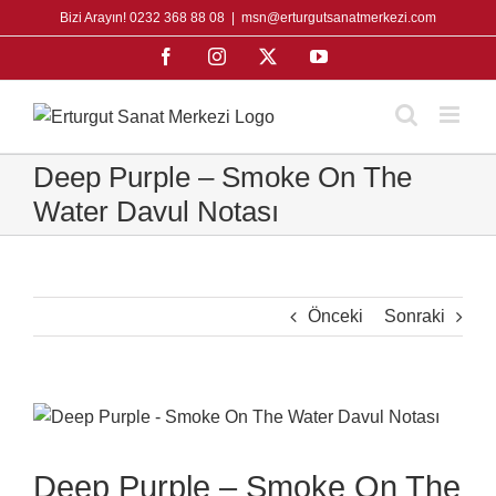
Skip
Bizi Arayın! 0232 368 88 08
|
msn@erturgutsanatmerkezi.com
to
Facebook
Instagram
X
YouTube
content
Deep Purple – Smoke On The
Water Davul Notası
Önceki
Sonraki
View
Larger
Image
Deep Purple – Smoke On The