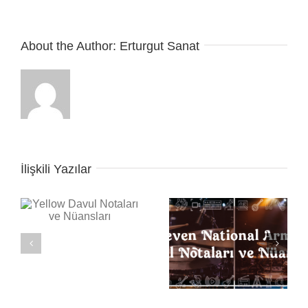
About the Author:
Erturgut Sanat
İlişkili Yazılar
ı
Back in Black Davul
Notaları ve Nüansları
Seven Nation Army
Davul Notaları ve
Nüansları