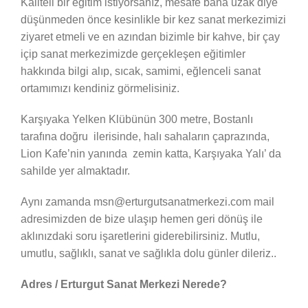
Kaliteli bir eğitim istiyorsanız, mesafe bana uzak diye
düşünmeden önce kesinlikle bir kez sanat merkezimizi
ziyaret etmeli ve en azından bizimle bir kahve, bir çay
içip sanat merkezimizde gerçekleşen eğitimler
hakkında bilgi alıp, sıcak, samimi, eğlenceli sanat
ortamımızı kendiniz görmelisiniz.
Karşıyaka Yelken Klübünün 300 metre, Bostanlı
tarafına doğru ilerisinde, halı sahaların çaprazında,
Lion Kafe’nin yanında zemin katta, Karşıyaka Yalı’ da
sahilde yer almaktadır.
Aynı zamanda msn@erturgutsanatmerkezi.com mail
adresimizden de bize ulaşıp hemen geri dönüş ile
aklınızdaki soru işaretlerini giderebilirsiniz. Mutlu,
umutlu, sağlıklı, sanat ve sağlıkla dolu günler dileriz..
Adres / Erturgut Sanat Merkezi Nerede?