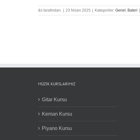
&s tarafından.
|
23 Nisan 2025
|
Kategoriler:
Genel
,
Bateri
|
MÜZIK KURSLARIMIZ
Gitar Kursu
Keman Kursu
Piyano Kursu