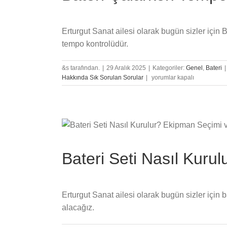
Erturgut Sanat ailesi olarak bugün sizler için
tempo kontrolüdür.
&s tarafından.
|
29 Aralık 2025
|
Kategoriler:
Genel
,
Bateri
|
Bateri
Hakkında Sık Sorulan Sorular
|
yorumlar kapalı
Çalarken
Tempo
Kaçırmamak
İçin
Tüyolar
için
Bateri Seti Nasıl Kur
Erturgut Sanat ailesi olarak bugün sizler için 
alacağız.