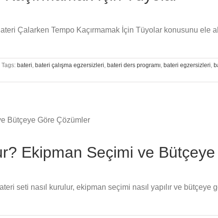
 Bateri Çalarken Tempo Kaçırmamak İçin Tüyolar konusunu ele ala
Tags:
bateri
,
bateri çalışma egzersizleri
,
bateri ders programı
,
bateri egzersizleri
,
b
ulur? Ekipman Seçimi ve Bütçey
bateri seti nasıl kurulur, ekipman seçimi nasıl yapılır ve bütçe