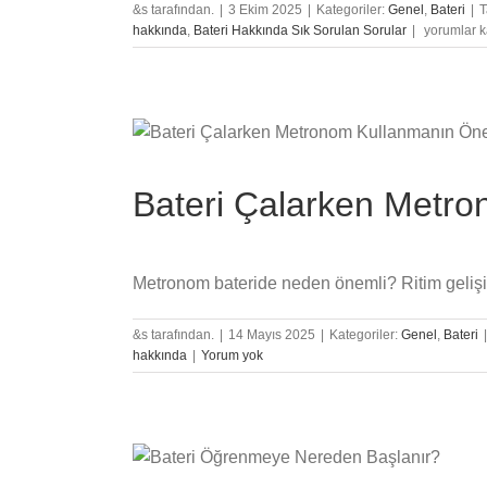
&s tarafından.
|
3 Ekim 2025
|
Kategoriler:
Genel
,
Bateri
|
T
Bateri
hakkında
,
Bateri Hakkında Sık Sorulan Sorular
|
yorumlar k
Seti
Nasıl
Kurulur?
Ekipman
Seçimi
ve
Bütçeye
Bateri Çalarken Metr
Göre
Çözümler
için
Metronom bateride neden önemli? Ritim gelişimi 
&s tarafından.
|
14 Mayıs 2025
|
Kategoriler:
Genel
,
Bateri
|
hakkında
|
Yorum yok