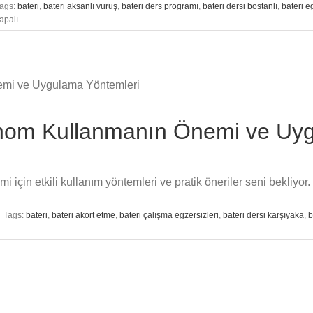
ags:
bateri
,
bateri aksanlı vuruş
,
bateri ders programı
,
bateri dersi bostanlı
,
bateri e
apalı
onom Kullanmanın Önemi ve Uy
için etkili kullanım yöntemleri ve pratik öneriler seni bekliyor.
Tags:
bateri
,
bateri akort etme
,
bateri çalışma egzersizleri
,
bateri dersi karşıyaka
,
b