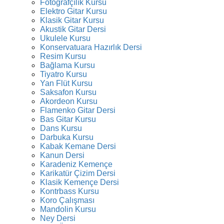
Fotoğrafçılık Kursu
Elektro Gitar Kursu
Klasik Gitar Kursu
Akustik Gitar Dersi
Ukulele Kursu
Konservatuara Hazırlık Dersi
Resim Kursu
Bağlama Kursu
Tiyatro Kursu
Yan Flüt Kursu
Saksafon Kursu
Akordeon Kursu
Flamenko Gitar Dersi
Bas Gitar Kursu
Dans Kursu
Darbuka Kursu
Kabak Kemane Dersi
Kanun Dersi
Karadeniz Kemençe
Karikatür Çizim Dersi
Klasik Kemençe Dersi
Kontrbass Kursu
Koro Çalışması
Mandolin Kursu
Ney Dersi