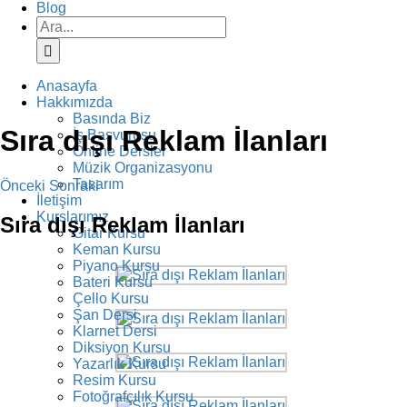
Blog
Ara:
Anasayfa
Hakkımızda
Basında Biz
Sıra dışı Reklam İlanları
İş Başvurusu
Online Dersler
Müzik Organizasyonu
Tasarım
Önceki
Sonraki
İletişim
Kurslarımız
Sıra dışı Reklam İlanları
Gitar Kursu
Keman Kursu
Piyano Kursu
Bateri Kursu
Çello Kursu
Şan Dersi
Klarnet Dersi
Diksiyon Kursu
Yazarlık Kursu
Resim Kursu
Fotoğrafçılık Kursu