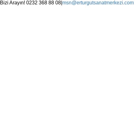
Skip
Bizi Arayın! 0232 368 88 08
|
msn@erturgutsanatmerkezi.com
to
Facebook
Instagram
X
YouTube
content