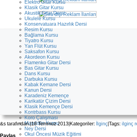
Elektro Gitar Kursu
Klasik Gitar Kursu
Akustik Gitar Dersi
Ukulele Kursu
Konservatuara Hazırlık Dersi
Resim Kursu
Bağlama Kursu
Tiyatro Kursu
Yan Flüt Kursu
Saksafon Kursu
Akordeon Kursu
Flamenko Gitar Dersi
Bas Gitar Kursu
Dans Kursu
Darbuka Kursu
Kabak Kemane Dersi
Kanun Dersi
Karadeniz Kemençe
Karikatür Çizim Dersi
Klasik Kemençe Dersi
Kontrbass Kursu
Koro Çalışması
Mandolin Kursu
&s tarafından.
|
18 Temmuz 2013
|
Kategoriler:
İlginç
|
Tags:
ilginç 
Ney Dersi
Okul Öncesi Müzik Eğitimi
Paylaş