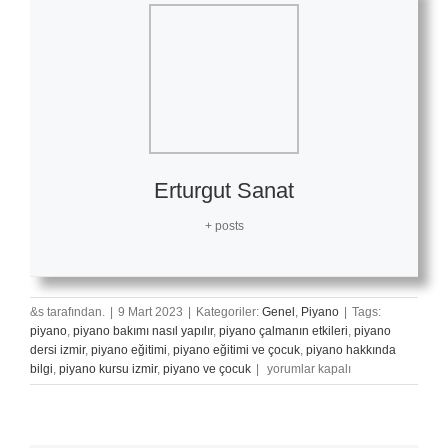
Erturgut Sanat
+ posts
&s tarafından.
|
9 Mart 2023
|
Kategoriler:
Genel
,
Piyano
|
Tags:
piyano
,
piyano bakımı nasıl yapılır
,
piyano çalmanın etkileri
,
piyano
dersi izmir
,
piyano eğitimi
,
piyano eğitimi ve çocuk
,
piyano hakkında
Piyano
bilgi
,
piyano kursu izmir
,
piyano ve çocuk
|
yorumlar kapalı
Çaldıktan
Sonra
Parmaklar
Neden