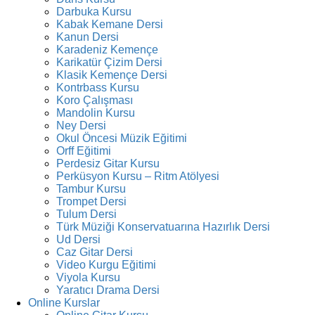
Darbuka Kursu
Kabak Kemane Dersi
Kanun Dersi
Karadeniz Kemençe
Karikatür Çizim Dersi
Klasik Kemençe Dersi
Kontrbass Kursu
Koro Çalışması
Mandolin Kursu
Ney Dersi
Okul Öncesi Müzik Eğitimi
Orff Eğitimi
Perdesiz Gitar Kursu
Perküsyon Kursu – Ritm Atölyesi
Tambur Kursu
Trompet Dersi
Tulum Dersi
Türk Müziği Konservatuarına Hazırlık Dersi
Ud Dersi
Caz Gitar Dersi
Video Kurgu Eğitimi
Viyola Kursu
Yaratıcı Drama Dersi
Online Kurslar