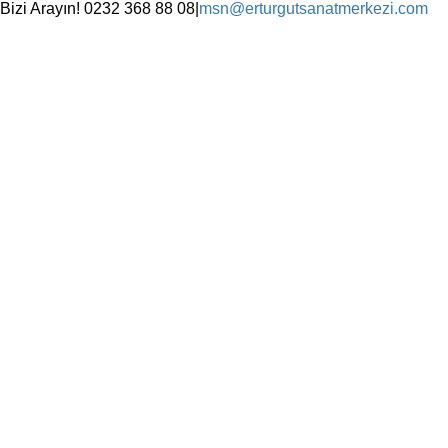
Skip
Bizi Arayın! 0232 368 88 08
|
msn@erturgutsanatmerkezi.com
to
Facebook
Instagram
X
YouTube
content