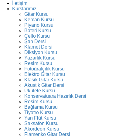
İletişim
Kurslarımız
Gitar Kursu
Keman Kursu
Piyano Kursu
Bateri Kursu
Çello Kursu
Şan Dersi
Klarnet Dersi
Diksiyon Kursu
Yazarlık Kursu
Resim Kursu
Fotoğrafçılık Kursu
Elektro Gitar Kursu
Klasik Gitar Kursu
Akustik Gitar Dersi
Ukulele Kursu
Konservatuara Hazırlık Dersi
Resim Kursu
Bağlama Kursu
Tiyatro Kursu
Yan Flüt Kursu
Saksafon Kursu
Akordeon Kursu
Flamenko Gitar Dersi