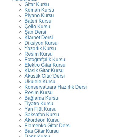
Gitar Kursu
Keman Kursu
Piyano Kursu
Bateri Kursu
Çello Kursu
Şan Dersi
Klarnet Dersi
Diksiyon Kursu
Yazarlık Kursu
Resim Kursu
Fotoğrafçılık Kursu
Elektro Gitar Kursu
Klasik Gitar Kursu
Akustik Gitar Dersi
Ukulele Kursu
Konservatuara Hazırlık Dersi
Resim Kursu
Bağlama Kursu
Tiyatro Kursu
Yan Flüt Kursu
Saksafon Kursu
Akordeon Kursu
Flamenko Gitar Dersi
Bas Gitar Kursu
Dans Kursu