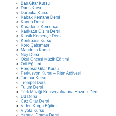
Bas Gitar Kursu
Dans Kursu
Darbuka Kursu
Kabak Kemane Dersi
Kanun Dersi
Karadeniz Kemençe
Karikatür Çizim Dersi
Klasik Kemençe Dersi
Kontrbass Kursu
Koro Çalışması
Mandolin Kursu
Ney Dersi
Okul Öncesi Müzik Eğitimi
Orff Eğitimi
Perdesiz Gitar Kursu
Perküsyon Kursu – Ritm Atölyesi
Tambur Kursu
Trompet Dersi
Tulum Dersi
Türk Müziği Konservatuarına Hazırlık Dersi
Ud Dersi
Caz Gitar Dersi
Video Kurgu Eğitimi
Viyola Kursu
Yaratıcı Drama Dersi