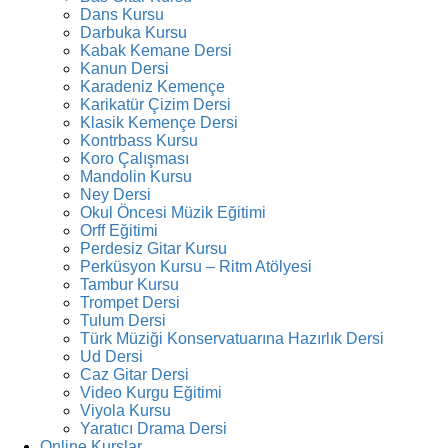
Dans Kursu
Darbuka Kursu
Kabak Kemane Dersi
Kanun Dersi
Karadeniz Kemençe
Karikatür Çizim Dersi
Klasik Kemençe Dersi
Kontrbass Kursu
Koro Çalışması
Mandolin Kursu
Ney Dersi
Okul Öncesi Müzik Eğitimi
Orff Eğitimi
Perdesiz Gitar Kursu
Perküsyon Kursu – Ritm Atölyesi
Tambur Kursu
Trompet Dersi
Tulum Dersi
Türk Müziği Konservatuarına Hazırlık Dersi
Ud Dersi
Caz Gitar Dersi
Video Kurgu Eğitimi
Viyola Kursu
Yaratıcı Drama Dersi
Online Kurslar