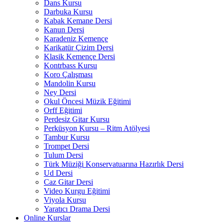
Dans Kursu
Darbuka Kursu
Kabak Kemane Dersi
Kanun Dersi
Karadeniz Kemençe
Karikatür Çizim Dersi
Klasik Kemençe Dersi
Kontrbass Kursu
Koro Çalışması
Mandolin Kursu
Ney Dersi
Okul Öncesi Müzik Eğitimi
Orff Eğitimi
Perdesiz Gitar Kursu
Perküsyon Kursu – Ritm Atölyesi
Tambur Kursu
Trompet Dersi
Tulum Dersi
Türk Müziği Konservatuarına Hazırlık Dersi
Ud Dersi
Caz Gitar Dersi
Video Kurgu Eğitimi
Viyola Kursu
Yaratıcı Drama Dersi
Online Kurslar