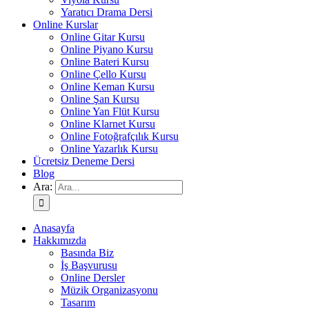
Yaratıcı Drama Dersi
Online Kurslar
Online Gitar Kursu
Online Piyano Kursu
Online Bateri Kursu
Online Çello Kursu
Online Keman Kursu
Online Şan Kursu
Online Yan Flüt Kursu
Online Klarnet Kursu
Online Fotoğrafçılık Kursu
Online Yazarlık Kursu
Ücretsiz Deneme Dersi
Blog
Ara:
Anasayfa
Hakkımızda
Basında Biz
İş Başvurusu
Online Dersler
Müzik Organizasyonu
Tasarım