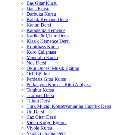
Bas Gitar Kursu
Dans Kursu
Darbuka Kursu
Kabak Kemane Dersi
Kanun Dersi
Karadeniz Kemençe
Karikatür Çizim Dersi
Klasik Kemençe Dersi
Kontrbass Kursu
Koro Çalışması
Mandolin Kursu
Ney Dersi
Okul Öncesi Müzik Eğitimi
Orff Eğitimi
Perdesiz Gitar Kursu
Perküsyon Kursu – Ritm Atölyesi
Tambur Kursu
Trompet Dersi
Tulum Dersi
Türk Müziği Konservatuarına Hazırlık Dersi
Ud Dersi
Caz Gitar Dersi
Video Kurgu Eğitimi
Viyola Kursu
Yaratıcı Drama Dersi