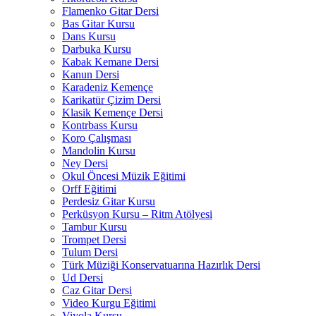
Flamenko Gitar Dersi
Bas Gitar Kursu
Dans Kursu
Darbuka Kursu
Kabak Kemane Dersi
Kanun Dersi
Karadeniz Kemençe
Karikatür Çizim Dersi
Klasik Kemençe Dersi
Kontrbass Kursu
Koro Çalışması
Mandolin Kursu
Ney Dersi
Okul Öncesi Müzik Eğitimi
Orff Eğitimi
Perdesiz Gitar Kursu
Perküsyon Kursu – Ritm Atölyesi
Tambur Kursu
Trompet Dersi
Tulum Dersi
Türk Müziği Konservatuarına Hazırlık Dersi
Ud Dersi
Caz Gitar Dersi
Video Kurgu Eğitimi
Viyola Kursu