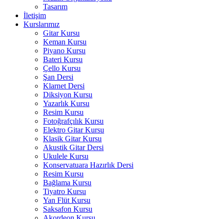
Tasarım
İletişim
Kurslarımız
Gitar Kursu
Keman Kursu
Piyano Kursu
Bateri Kursu
Çello Kursu
Şan Dersi
Klarnet Dersi
Diksiyon Kursu
Yazarlık Kursu
Resim Kursu
Fotoğrafçılık Kursu
Elektro Gitar Kursu
Klasik Gitar Kursu
Akustik Gitar Dersi
Ukulele Kursu
Konservatuara Hazırlık Dersi
Resim Kursu
Bağlama Kursu
Tiyatro Kursu
Yan Flüt Kursu
Saksafon Kursu
Akordeon Kursu