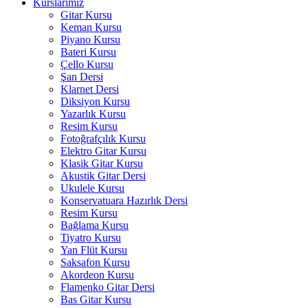
Kurslarımız
Gitar Kursu
Keman Kursu
Piyano Kursu
Bateri Kursu
Çello Kursu
Şan Dersi
Klarnet Dersi
Diksiyon Kursu
Yazarlık Kursu
Resim Kursu
Fotoğrafçılık Kursu
Elektro Gitar Kursu
Klasik Gitar Kursu
Akustik Gitar Dersi
Ukulele Kursu
Konservatuara Hazırlık Dersi
Resim Kursu
Bağlama Kursu
Tiyatro Kursu
Yan Flüt Kursu
Saksafon Kursu
Akordeon Kursu
Flamenko Gitar Dersi
Bas Gitar Kursu