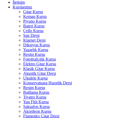
İletişim
Kurslarımız
Gitar Kursu
Keman Kursu
Piyano Kursu
Bateri Kursu
Çello Kursu
Şan Dersi
Klarnet Dersi
Diksiyon Kursu
Yazarlık Kursu
Resim Kursu
Fotoğrafçılık Kursu
Elektro Gitar Kursu
Klasik Gitar Kursu
Akustik Gitar Dersi
Ukulele Kursu
Konservatuara Hazırlık Dersi
Resim Kursu
Bağlama Kursu
Tiyatro Kursu
Yan Flüt Kursu
Saksafon Kursu
Akordeon Kursu
Flamenko Gitar Dersi