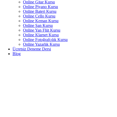
Online Gitar Kursu
Online Piyano Kursu
Online Bateri Kursu
Online Çello Kursu
Online Keman Kursu
Online Şan Kursu
Online Yan Flüt Kursu
Online Klarnet Kursu
Online Fotoğrafçılık Kursu
Online Yazarlık Kursu
Ücretsiz Deneme Dersi
Blog
Anasayfa
Hakkımızda
İletişim
Kurslarımız
Online Kurslar
Ücretsiz Deneme Dersi
Blog
Anasayfa
Hakkımızda
İletişim
Kurslarımız