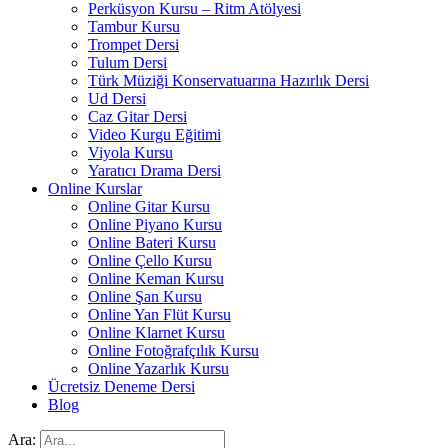
Perküsyon Kursu – Ritm Atölyesi
Tambur Kursu
Trompet Dersi
Tulum Dersi
Türk Müziği Konservatuarına Hazırlık Dersi
Ud Dersi
Caz Gitar Dersi
Video Kurgu Eğitimi
Viyola Kursu
Yaratıcı Drama Dersi
Online Kurslar
Online Gitar Kursu
Online Piyano Kursu
Online Bateri Kursu
Online Çello Kursu
Online Keman Kursu
Online Şan Kursu
Online Yan Flüt Kursu
Online Klarnet Kursu
Online Fotoğrafçılık Kursu
Online Yazarlık Kursu
Ücretsiz Deneme Dersi
Blog
Ara: