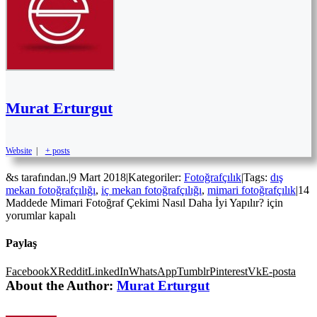
Murat Erturgut
Website
|
+ posts
&s tarafından.
|
9 Mart 2018
|
Kategoriler:
Fotoğrafçılık
|
Tags:
dış
mekan fotoğrafçılığı
,
iç mekan fotoğrafçılığı
,
mimari fotoğrafçılık
|
14
Maddede Mimari Fotoğraf Çekimi Nasıl Daha İyi Yapılır? için
yorumlar kapalı
Paylaş
Facebook
X
Reddit
LinkedIn
WhatsApp
Tumblr
Pinterest
Vk
E-posta
About the Author:
Murat Erturgut