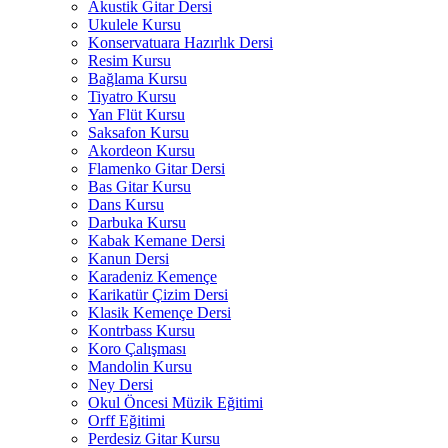
Akustik Gitar Dersi
Ukulele Kursu
Konservatuara Hazırlık Dersi
Resim Kursu
Bağlama Kursu
Tiyatro Kursu
Yan Flüt Kursu
Saksafon Kursu
Akordeon Kursu
Flamenko Gitar Dersi
Bas Gitar Kursu
Dans Kursu
Darbuka Kursu
Kabak Kemane Dersi
Kanun Dersi
Karadeniz Kemençe
Karikatür Çizim Dersi
Klasik Kemençe Dersi
Kontrbass Kursu
Koro Çalışması
Mandolin Kursu
Ney Dersi
Okul Öncesi Müzik Eğitimi
Orff Eğitimi
Perdesiz Gitar Kursu