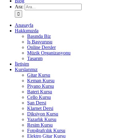
Blog
Ara:
Anasayfa
Hakkımızda
Basında Biz
İş Başvurusu
Online Dersler
Müzik Organizasyonu
Tasarım
İletişim
Kurslarımız
Gitar Kursu
Keman Kursu
Piyano Kursu
Bateri Kursu
Çello Kursu
Şan Dersi
Klarnet Dersi
Diksiyon Kursu
Yazarlık Kursu
Resim Kursu
Fotoğrafçılık Kursu
Elektro Gitar Kursu