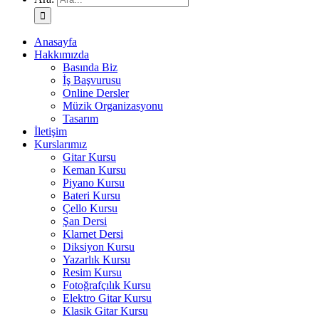
Anasayfa
Hakkımızda
Basında Biz
İş Başvurusu
Online Dersler
Müzik Organizasyonu
Tasarım
İletişim
Kurslarımız
Gitar Kursu
Keman Kursu
Piyano Kursu
Bateri Kursu
Çello Kursu
Şan Dersi
Klarnet Dersi
Diksiyon Kursu
Yazarlık Kursu
Resim Kursu
Fotoğrafçılık Kursu
Elektro Gitar Kursu
Klasik Gitar Kursu