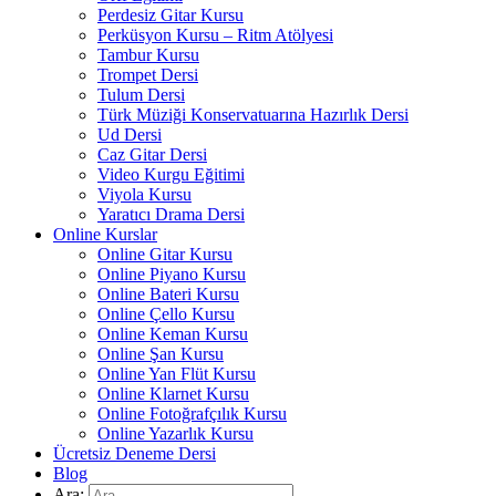
Perdesiz Gitar Kursu
Perküsyon Kursu – Ritm Atölyesi
Tambur Kursu
Trompet Dersi
Tulum Dersi
Türk Müziği Konservatuarına Hazırlık Dersi
Ud Dersi
Caz Gitar Dersi
Video Kurgu Eğitimi
Viyola Kursu
Yaratıcı Drama Dersi
Online Kurslar
Online Gitar Kursu
Online Piyano Kursu
Online Bateri Kursu
Online Çello Kursu
Online Keman Kursu
Online Şan Kursu
Online Yan Flüt Kursu
Online Klarnet Kursu
Online Fotoğrafçılık Kursu
Online Yazarlık Kursu
Ücretsiz Deneme Dersi
Blog
Ara: