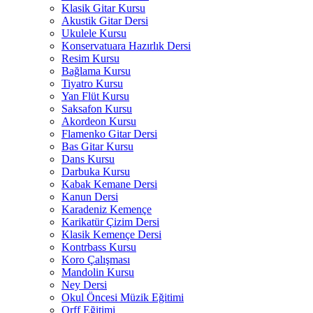
Klasik Gitar Kursu
Akustik Gitar Dersi
Ukulele Kursu
Konservatuara Hazırlık Dersi
Resim Kursu
Bağlama Kursu
Tiyatro Kursu
Yan Flüt Kursu
Saksafon Kursu
Akordeon Kursu
Flamenko Gitar Dersi
Bas Gitar Kursu
Dans Kursu
Darbuka Kursu
Kabak Kemane Dersi
Kanun Dersi
Karadeniz Kemençe
Karikatür Çizim Dersi
Klasik Kemençe Dersi
Kontrbass Kursu
Koro Çalışması
Mandolin Kursu
Ney Dersi
Okul Öncesi Müzik Eğitimi
Orff Eğitimi