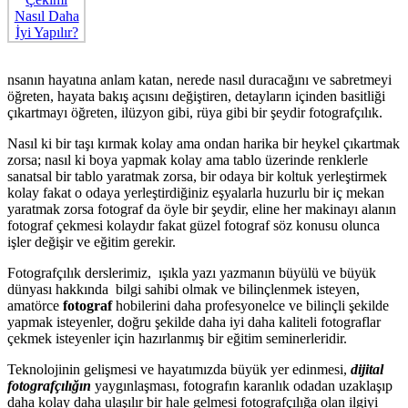
nsanın hayatına anlam katan, nerede nasıl duracağını ve sabretmeyi
öğreten, hayata bakış açısını değiştiren, detayların içinden basitliği
çıkartmayı öğreten, ilüzyon gibi, rüya gibi bir şeydir fotografçılık.
Nasıl ki bir taşı kırmak kolay ama ondan harika bir heykel çıkartmak
zorsa; nasıl ki boya yapmak kolay ama tablo üzerinde renklerle
sanatsal bir tablo yaratmak zorsa, bir odaya bir koltuk yerleştirmek
kolay fakat o odaya yerleştirdiğiniz eşyalarla huzurlu bir iç mekan
yaratmak zorsa fotograf da öyle bir şeydir, eline her makinayı alanın
fotograf çekmesi kolaydır fakat güzel fotograf söz konusu olunca
işler değişir ve eğitim gerekir.
Fotografçılık derslerimiz, ışıkla yazı yazmanın büyülü ve büyük
dünyası hakkında bilgi sahibi olmak ve bilinçlenmek isteyen,
amatörce
fotograf
hobilerini daha profesyonelce ve bilinçli şekilde
yapmak isteyenler, doğru şekilde daha iyi daha kaliteli fotograflar
çekmek isteyenler için hazırlanmış bir eğitim seminerleridir.
Teknolojinin gelişmesi ve hayatımızda büyük yer edinmesi,
dijital
fotografçılığın
yaygınlaşması, fotografın karanlık odadan uzaklaşıp
daha kolay daha ulaşılır bir hale gelmesi fotografçılığa olan ilgiyi