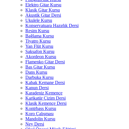
Elektro Gitar Kursu
Klasik Gitar Kursu
Akustik Gitar Dersi
Ukulele Kursu
Konservatuara Hazırlık Dersi
Resim Kursu
Bağlama Kursu
Tiyatro Kursu
Yan Flüt Kursu
Saksafon Kursu
Akordeon Kursu
Flamenko Gitar Dersi
Bas Gitar Kursu
Dans Kursu
Darbuka Kursu
Kabak Kemane Dersi
Kanun Dersi
Karadeniz Kemençe
Karikatür Çizim Dersi
Klasik Kemençe Dersi
Kontrbass Kursu
Koro Çalışması
Mandolin Kursu
Ney Dersi