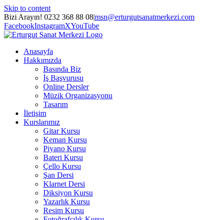
Skip to content
Bizi Arayın! 0232 368 88 08
|
msn@erturgutsanatmerkezi.com
Facebook
Instagram
X
YouTube
Anasayfa
Hakkımızda
Basında Biz
İş Başvurusu
Online Dersler
Müzik Organizasyonu
Tasarım
İletişim
Kurslarımız
Gitar Kursu
Keman Kursu
Piyano Kursu
Bateri Kursu
Çello Kursu
Şan Dersi
Klarnet Dersi
Diksiyon Kursu
Yazarlık Kursu
Resim Kursu
Fotoğrafçılık Kursu