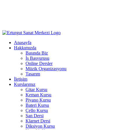
Anasayfa
Hakkımızda
Basında Biz
İş Başvurusu
Online Dersler
Müzik Organizasyonu
Tasarım
İletişim
Kurslarımız
Gitar Kursu
Keman Kursu
Piyano Kursu
Bateri Kursu
Çello Kursu
Şan Dersi
Klarnet Dersi
Diksiyon Kursu