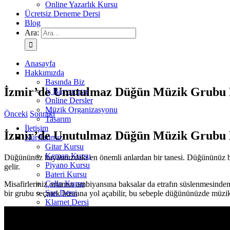
Online Yazarlık Kursu
Ücretsiz Deneme Dersi
Blog
Ara:
Anasayfa
Hakkımızda
Basında Biz
İzmir’de Unutulmaz Düğün Müzik Grubu
İş Başvurusu
Online Dersler
Müzik Organizasyonu
Önceki
Sonraki
Tasarım
İletişim
İzmir’de Unutulmaz Düğün Müzik Grubu
Kurslarımız
Gitar Kursu
Keman Kursu
Düğününüz hayatınızdaki en önemli anlardan bir tanesi. Düğününüz bo
Piyano Kursu
gelir.
Bateri Kursu
Çello Kursu
Misafirleriniz ortamın ambiyansına baksalar da etrafın süslenmesinden
Şan Dersi
bir grubu seçmek hüsrana yol açabilir, bu sebeple düğününüzde müz
Klarnet Dersi
Diksiyon Kursu
Yazarlık Kursu
Resim Kursu