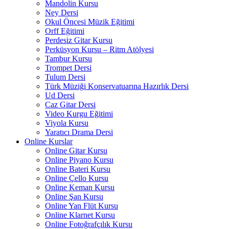
Mandolin Kursu
Ney Dersi
Okul Öncesi Müzik Eğitimi
Orff Eğitimi
Perdesiz Gitar Kursu
Perküsyon Kursu – Ritm Atölyesi
Tambur Kursu
Trompet Dersi
Tulum Dersi
Türk Müziği Konservatuarına Hazırlık Dersi
Ud Dersi
Caz Gitar Dersi
Video Kurgu Eğitimi
Viyola Kursu
Yaratıcı Drama Dersi
Online Kurslar
Online Gitar Kursu
Online Piyano Kursu
Online Bateri Kursu
Online Çello Kursu
Online Keman Kursu
Online Şan Kursu
Online Yan Flüt Kursu
Online Klarnet Kursu
Online Fotoğrafçılık Kursu