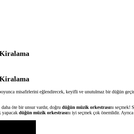
 Kiralama
 Kiralama
yunca misafirlerini eğlendirecek, keyifli ve unutulmaz bir düğün geç
 daha öte bir unsur vardır, doğru
düğün müzik orkestrası
nı seçmek! S
ik yapacak
düğün müzik orkestrası
nı iyi seçmek çok önemlidir. Ayrıca