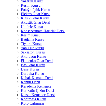
Yazarlık Kursu
Resim Kursu
Fotoğrafçılık Kursu
Elektro Gitar Kursu
Klasik Gitar Kursu
Akustik Gitar Dersi
Ukulele Kursu
Konservatuara Hazırlık Dersi
Resim Kursu
Bağlama Kursu
Tiyatro Kursu
Yan Flüt Kursu
Saksafon Kursu
Akordeon Kursu
Flamenko Gitar Dersi
Bas Gitar Kursu
Dans Kursu
Darbuka Kursu
Kabak Kemane Dersi
Kanun Dersi
Karadeniz Kemençe
Karikatür Çizim Dersi
Klasik Kemençe Dersi
Kontrbass Kursu
Koro Çalışması