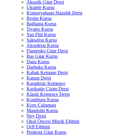
Akustik Gitar Dersi
Ukulele Kursu
Konservatuara Hazırlık Dersi
Resim Kursu
Bağlama Kursu
Tiyatro Kursu
Yan Flüt Kursu
Saksafon Kursu
Akordeon Kursu
Flamenko Gitar Dersi
Bas Gitar Kursu
Dans Kursu
Darbuka Kursu
Kabak Kemane Dersi
Kanun Dersi
Karadeniz Kemençe
Karikatür Çizim Dersi
Klasik Kemençe Dersi
Kontrbass Kursu
Koro Çalışması
Mandolin Kursu
Ney Dersi
Okul Öncesi Müzik Eğitimi
Orff Eğitimi
Perdesiz Gitar Kursu