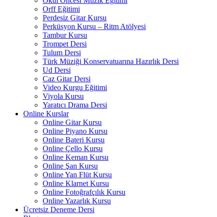
Okul Öncesi Müzik Eğitimi
Orff Eğitimi
Perdesiz Gitar Kursu
Perküsyon Kursu – Ritm Atölyesi
Tambur Kursu
Trompet Dersi
Tulum Dersi
Türk Müziği Konservatuarına Hazırlık Dersi
Ud Dersi
Caz Gitar Dersi
Video Kurgu Eğitimi
Viyola Kursu
Yaratıcı Drama Dersi
Online Kurslar
Online Gitar Kursu
Online Piyano Kursu
Online Bateri Kursu
Online Çello Kursu
Online Keman Kursu
Online Şan Kursu
Online Yan Flüt Kursu
Online Klarnet Kursu
Online Fotoğrafçılık Kursu
Online Yazarlık Kursu
Ücretsiz Deneme Dersi