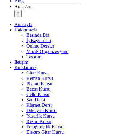
Blog
Ara:
Anasayfa
Hakkımızda
Basında Biz
İş Başvurusu
Online Dersler
Müzik Organizasyonu
Tasarım
İletişim
Kurslarımız
Gitar Kursu
Keman Kursu
Piyano Kursu
Bateri Kursu
Çello Kursu
Şan Dersi
Klarnet Dersi
Diksiyon Kursu
Yazarlık Kursu
Resim Kursu
Fotoğrafçılık Kursu
Elektro Gitar Kursu