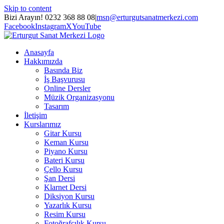
Skip to content
Bizi Arayın! 0232 368 88 08
|
msn@erturgutsanatmerkezi.com
Facebook
Instagram
X
YouTube
Anasayfa
Hakkımızda
Basında Biz
İş Başvurusu
Online Dersler
Müzik Organizasyonu
Tasarım
İletişim
Kurslarımız
Gitar Kursu
Keman Kursu
Piyano Kursu
Bateri Kursu
Çello Kursu
Şan Dersi
Klarnet Dersi
Diksiyon Kursu
Yazarlık Kursu
Resim Kursu
Fotoğrafçılık Kursu