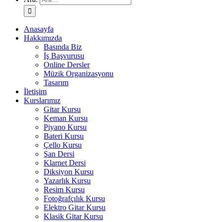
Anasayfa
Hakkımızda
Basında Biz
İş Başvurusu
Online Dersler
Müzik Organizasyonu
Tasarım
İletişim
Kurslarımız
Gitar Kursu
Keman Kursu
Piyano Kursu
Bateri Kursu
Çello Kursu
Şan Dersi
Klarnet Dersi
Diksiyon Kursu
Yazarlık Kursu
Resim Kursu
Fotoğrafçılık Kursu
Elektro Gitar Kursu
Klasik Gitar Kursu