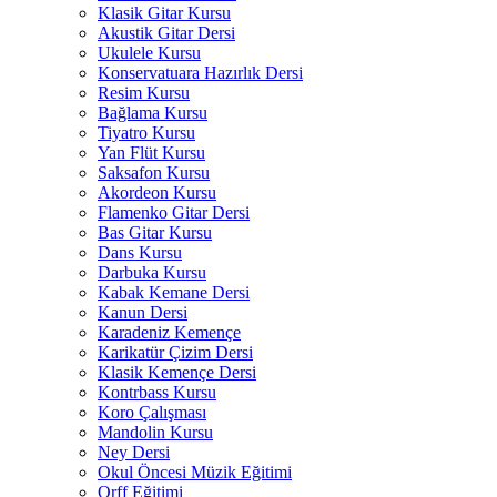
Klasik Gitar Kursu
Akustik Gitar Dersi
Ukulele Kursu
Konservatuara Hazırlık Dersi
Resim Kursu
Bağlama Kursu
Tiyatro Kursu
Yan Flüt Kursu
Saksafon Kursu
Akordeon Kursu
Flamenko Gitar Dersi
Bas Gitar Kursu
Dans Kursu
Darbuka Kursu
Kabak Kemane Dersi
Kanun Dersi
Karadeniz Kemençe
Karikatür Çizim Dersi
Klasik Kemençe Dersi
Kontrbass Kursu
Koro Çalışması
Mandolin Kursu
Ney Dersi
Okul Öncesi Müzik Eğitimi
Orff Eğitimi