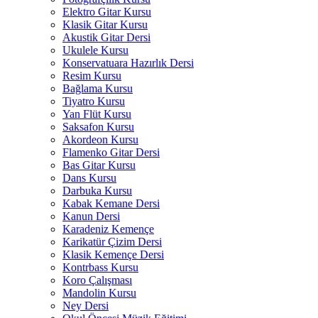
Elektro Gitar Kursu
Klasik Gitar Kursu
Akustik Gitar Dersi
Ukulele Kursu
Konservatuara Hazırlık Dersi
Resim Kursu
Bağlama Kursu
Tiyatro Kursu
Yan Flüt Kursu
Saksafon Kursu
Akordeon Kursu
Flamenko Gitar Dersi
Bas Gitar Kursu
Dans Kursu
Darbuka Kursu
Kabak Kemane Dersi
Kanun Dersi
Karadeniz Kemençe
Karikatür Çizim Dersi
Klasik Kemençe Dersi
Kontrbass Kursu
Koro Çalışması
Mandolin Kursu
Ney Dersi