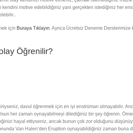
sı kendini motive edebildiğiniz yani gerçekten istediğiniz her en
ebilir..
nmek için
Buraya Tıklayın
. Ayrıca Ücretsiz Deneme Derslerimize
lay Öğrenilir?
riyseniz, davul öğrenmek için en iyi enstrüman olmayabilir. Anc
a olsun her zaman oynayabilmeyi dilediğiniz bir şey öğrenin. Örn
eceğinizi hayal ettiyseniz, ancak bunun çok zor olduğunu düşün
sonunda Van Halen’den Eruption oynayabildiğiniz zaman buna değ