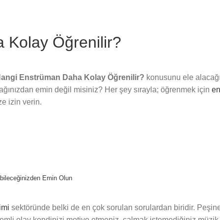
Kolay Öğrenilir?
angi Enstrüman Daha Kolay Öğrenilir?
konusunu ele alacağı
ağınızdan emin değil misiniz? Her şey sırayla; öğrenmek için
en
 izin verin.
abileceğinizden Emin Olun
timi
sektöründe belki de en çok sorulan sorulardan biridir. Peşi
emli olay kendinizi motive etmeniz, çalmak istemediğiniz müzik