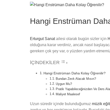
View
Larger
Image
Hangi Enstrüman Daha 
Erturgut Sanat
ailesi olarak bugün sizler için
H
olduğuna karar verdiniz, ancak nasıl başlayac
gereken çok şey var, o yüzden yardım etmemize
İÇİNDEKİLER
Hangi Enstrüman Daha Kolay Öğrenilir?
Bundan Zevk Alacak Mısın?
Uygun Mu?
Pratik Yapabileceğinizden Ve Ders Al
Maliyet Maalesef
Uzun süredir içinde bulunduğumuz
müzik eği
zordur ve her enstrüman kolaydır. Buradaki ön