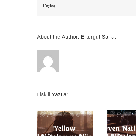
için
Paylaş
About the Author:
Erturgut Sanat
İlişkili Yazılar
Seven Nation Army
 Davul Notaları ve
Bac