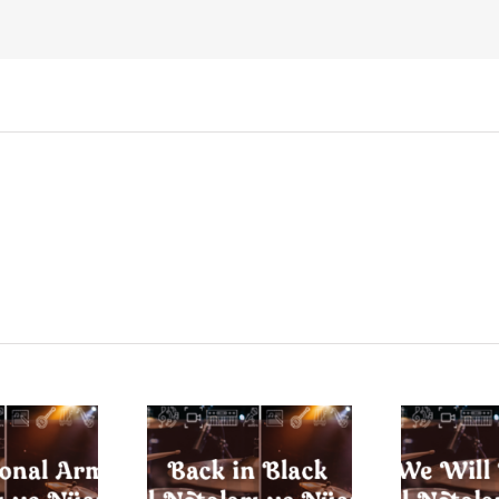
E
k in Black Davul
We Will Rock You Davul