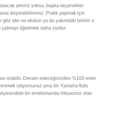
e tutacak yeriniz yoksa, başka seçenekler
avul düşünebilirsiniz. Pratik yapmak için
r göz atın ve okulun ya da yakındaki birinin o
an çalmayı öğretmek daha zordur.
fazlası olabilir. Devam edeceğinizden %100 emin
öğrenmek istiyorsunuz ama bir Yamaha flütü
viyesindeki bir enstrümanda ihtiyacınız olan