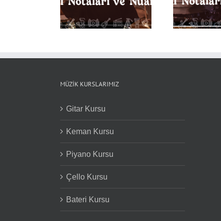
Davul Notaları ve
Nüansları
Not
Nüansları
MÜZIK KURSLARIMIZ
Gitar Kursu
Keman Kursu
Piyano Kursu
Çello Kursu
Bateri Kursu