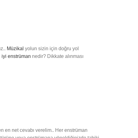
z..
Müzikal
yolun sizin için doğru yol
 iyi enstrüman
nedir? Dikkate alınması
nen en net cevabı verelim.. Her enstrüman
 türüne veya enstrümana yöneldiğinizde tabiki