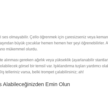
yi ses olmayabilir. Çello öğrenmek için çaresizseniz veya kem
yaşından büyük çocuklar hemen hemen her şeyi öğrenebilirler. Anc
 piyano mükemmel olurdu.
te alınması gereken ağırlık veya yükseklik (ayarlanabilir stantla
abilecek görsel bir temsil var. Işıklandırma tuşları yardımcı ola
 telleriniz varsa, belki trompet çalabilirsiniz; ah!
s Alabileceğinizden Emin Olun