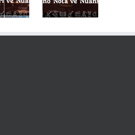
Piyano Notaları ve
Nüansları