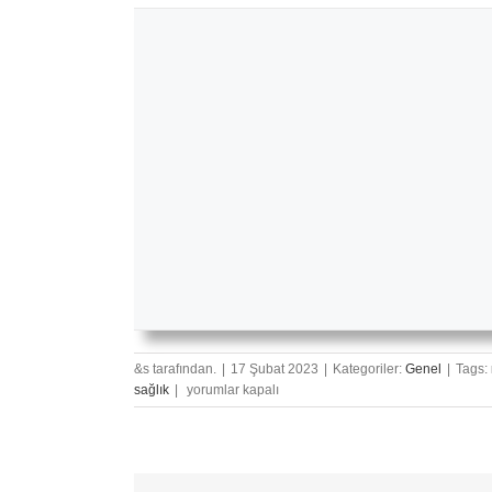
&s tarafından.
|
17 Şubat 2023
|
Kategoriler:
Genel
|
Tags:
Hangi
sağlık
|
yorumlar kapalı
Enstrüman
Daha
Kolay
Öğrenilir?