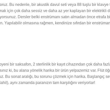
oruz. Bu nedenle, bir akustik davul seti veya 88 tuşlu bir klavy
ak için çok daha sessiz ve daha az yer kaplayan bir elektrikli d
iyorsunuz. Dersler belki enstrümanı satın almadan önce etrafa bi
un. Yapılabilir olmasına rağmen, kendinize sıfırdan bir enstrüm
epyeni bir saksafon, 2 sterlinlik bir kayıt cihazından çok daha 
ınız ki, bu alana yönelik harika bir ürün yelpazemiz var. Flüt 
 Bu sonat aralığı, bu sorunu çözmek için harika. Başlangıç ​​se
hil), aynı zamanda paranızın tam karşılığını veriyorlar!