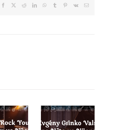
Facebook
X
Reddit
LinkedIn
WhatsApp
Tumblr
Pinterest
Vk
E-
posta
vgeny Grinko Vals