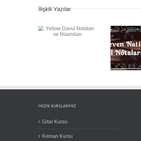
İlişkili Yazılar
 Davul Notaları ve
Bac
Nüansları
Not
Seven Nation Army
Davul Notaları ve
Nüansları
MÜZIK KURSLARIMIZ
Gitar Kursu
Keman Kursu