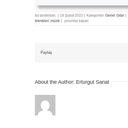
&s tarafından.
|
18 Şubat 2023
|
Kategoriler:
Genel
,
Gitar
|
Vazgeçemem
teknikleri
,
müzik
|
yorumlar kapalı
–
Gitar
Nota
Ve
Tabı
Paylaş
için
About the Author:
Erturgut Sanat