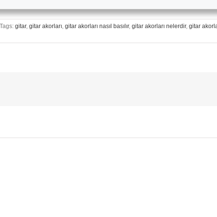
Tags:
gitar
,
gitar akorları
,
gitar akorları nasıl basılır
,
gitar akorları nelerdir
,
gitar akorla