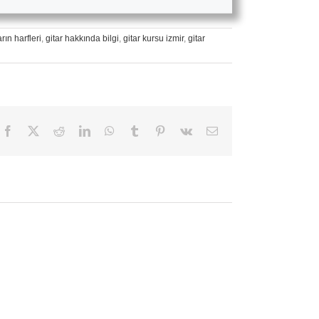
rın harfleri
,
gitar hakkında bilgi
,
gitar kursu izmir
,
gitar
Facebook
X
Reddit
LinkedIn
WhatsApp
Tumblr
Pinterest
Vk
E-
posta