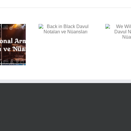
E
k in Black Davul
We Will Rock You Davul
aları ve Nüansları
Notaları ve Nüansları