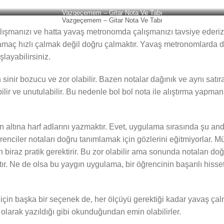
Vazgeçemem – Gitar Nota Ve Tabı
Vazgeçemem – Gitar Nota Ve Tabı
manızı ve hatta yavaş metronomda çalışmanızı tavsiye ederiz, zi
ın amaç hızlı çalmak değil doğru çalmaktır. Yavaş metronomlarda
layabilirsiniz.
inir bozucu ve zor olabilir. Bazen notalar dağınık ve aynı satıra
r ve unutulabilir. Bu nedenle bol bol nota ile alıştırma yapmanız
nın altına harf adlarını yazmaktır. Evet, uygulama sırasında şu 
ciler notaları doğru tanımlamak için gözlerini eğitmiyorlar. Müzi
n biraz pratik gerektirir. Bu zor olabilir ama sonunda notaları do
tır. Ne de olsa bu yaygın uygulama, bir öğrencinin başarılı his
için başka bir seçenek de, her ölçüyü gerektiği kadar yavaş çal
 olarak yazıldığı gibi okunduğundan emin olabilirler.