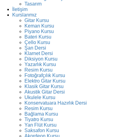
Tasarım
İletişim
Kurslarımız
Gitar Kursu
Keman Kursu
Piyano Kursu
Bateri Kursu
Çello Kursu
Şan Dersi
Klarnet Dersi
Diksiyon Kursu
Yazarlık Kursu
Resim Kursu
Fotoğrafçılık Kursu
Elektro Gitar Kursu
Klasik Gitar Kursu
Akustik Gitar Dersi
Ukulele Kursu
Konservatuara Hazırlık Dersi
Resim Kursu
Bağlama Kursu
Tiyatro Kursu
Yan Flüt Kursu
Saksafon Kursu
Akordeon Kursu