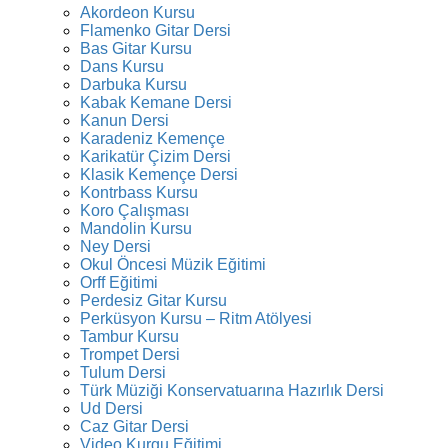
Akordeon Kursu
Flamenko Gitar Dersi
Bas Gitar Kursu
Dans Kursu
Darbuka Kursu
Kabak Kemane Dersi
Kanun Dersi
Karadeniz Kemençe
Karikatür Çizim Dersi
Klasik Kemençe Dersi
Kontrbass Kursu
Koro Çalışması
Mandolin Kursu
Ney Dersi
Okul Öncesi Müzik Eğitimi
Orff Eğitimi
Perdesiz Gitar Kursu
Perküsyon Kursu – Ritm Atölyesi
Tambur Kursu
Trompet Dersi
Tulum Dersi
Türk Müziği Konservatuarına Hazırlık Dersi
Ud Dersi
Caz Gitar Dersi
Video Kurgu Eğitimi