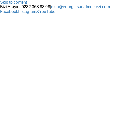
Skip to content
Bizi Arayın! 0232 368 88 08
|
msn@erturgutsanatmerkezi.com
Facebook
Instagram
X
YouTube