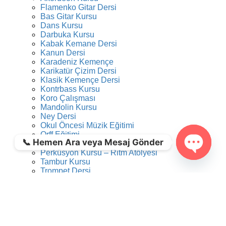
Flamenko Gitar Dersi
Bas Gitar Kursu
Dans Kursu
Darbuka Kursu
Kabak Kemane Dersi
Kanun Dersi
Karadeniz Kemençe
Karikatür Çizim Dersi
Klasik Kemençe Dersi
Kontrbass Kursu
Koro Çalışması
Mandolin Kursu
Ney Dersi
Okul Öncesi Müzik Eğitimi
Orff Eğitimi
📞 Hemen Ara veya Mesaj Gönder
Perdesiz Gitar Kursu
Perküsyon Kursu – Ritm Atölyesi
Tambur Kursu
Open ch
Trompet Dersi
Tulum Dersi
Türk Müziği Konservatuarına Hazırlık Dersi
Ud Dersi
Caz Gitar Dersi
Video Kurgu Eğitimi
Viyola Kursu