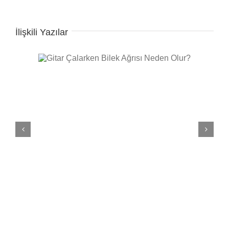
İlişkili Yazılar
n Olur?
Gitarda Tel Cızırtısı 