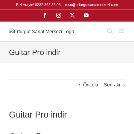
Skip
Bizi Arayın! 0232 368 88 08
|
msn@erturgutsanatmerkezi.com
to
Facebook
Instagram
X
YouTube
content
Guitar Pro indir
Önceki
Sonraki
Guitar Pro indir