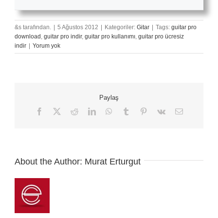
&s tarafından.
|
5 Ağustos 2012
|
Kategoriler:
Gitar
|
Tags:
guitar pro
download
,
guitar pro indir
,
guitar pro kullanımı
,
guitar pro ücresiz
indir
|
Yorum yok
Paylaş
Facebook
X
Reddit
LinkedIn
WhatsApp
Tumblr
Pinterest
Vk
E-
posta
About the Author:
Murat Erturgut