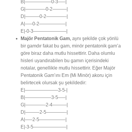
B|—————–0-3—–|
G|————-0-2———|
D|———0-2————-|
A|—–0-2—————–|
E|-0-3———————|
Majör Pentatonik Gam,
aynı şekilde çok yönlü
bir gamdır fakat bu gam, minör pentatonik gam’a
göre biraz daha mutlu hissettirir. Daha olumlu
hisleri uyandırabilen bu gamın içerisindeki
notalar, genellikle mutlu hissettirir. Eğer Majör
Pentatonik Gam’ını Em (Mi Minör) akoru için
belirtecek olursak şu şekildedir:
E|———————3-5-|
B|—————–3-5—–|
G|————-2-4———|
D|———2-5————-|
A|—–2-5—————–|
E|-3-5———————|