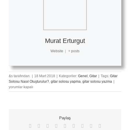
Murat Erturgut
Website
|
+ posts
&s tarafından.
|
18 Mart 2018
|
Kategoriler:
Genel
,
Gitar
|
Tags:
Gitar
Gitar
Solosu Nasıl Oluşturulur?
,
gitar solosu yapma
,
gitar solosu yazma
|
Solosu
yorumlar kapalı
Nasıl
Oluşturu
için
Paylaş
Facebook
X
Reddit
LinkedIn
WhatsApp
Tumblr
Pinterest
Vk
E-