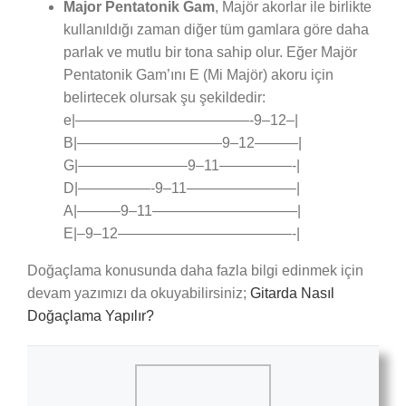
Major Pentatonik Gam
, Majör akorlar ile birlikte
kullanıldığı zaman diğer tüm gamlara göre daha
parlak ve mutlu bir tona sahip olur. Eğer Majör
Pentatonik Gam’ını E (Mi Majör) akoru için
belirtecek olursak şu şekildedir:
e|————————————-9–12–|
B|——————————9–12———|
G|———————–9–11—————-|
D|—————-9–11———————–|
A|———9–11——————————|
E|–9–12————————————-|
Doğaçlama konusunda daha fazla bilgi edinmek için
devam yazımızı da okuyabilirsiniz;
Gitarda Nasıl
Doğaçlama Yapılır?