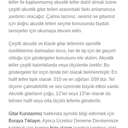
teller ile kaplanmamış akustik teller dahil olmak üzere
çeşitli akustik gitar telleri arasındaki farkı anlamanıza
yardımcı olacağız. Çalma tarzınız, sesiniz ve gitarınız
için doğru akustik telleri seçme konusunda faydalı
tavsiyeler için okumaya devam edin.
Çeşitli akustik ve klasik gitar tellerinin spesifik
özelliklerine dalmadan önce, her iki tip için de geçerli
olduğu için göstergeler konusunu ele alalım. Akustik
teller çeşitli kalınlıklarda veya ölçülerde üretilir. Bu
göstergeler bir inçin binde biri olarak belirlenmiştir. En
hafif teller tipik olarak .010 ve en ağırları .059’dur. Tel
ölçerin çalınabilirlik ve ses üzerinde büyük etkisi vardır.
Akustik gitarların çoğu, 12’ler veya 13’ler olarak da
bilinen hafif veya orta ölçülü tellerle gönderilir.
Gitar Kurslarımız
hakkında ayrıntılı bilgi edinmek için
Buraya Tıklayın
. Ayrıca Ücretsiz Deneme Derslerimize
katılmak için hemen
bize ulaşıp
ücretsiz randevu alın!