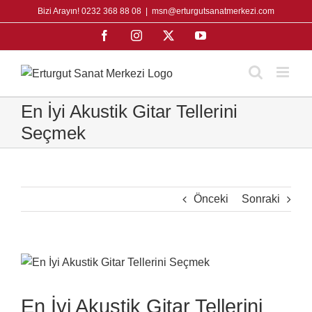
Skip
Bizi Arayın! 0232 368 88 08
|
msn@erturgutsanatmerkezi.com
to
Facebook
Instagram
X
YouTube
content
En İyi Akustik Gitar Tellerini
Seçmek
Önceki
Sonraki
View
Larger
Image
En İyi Akustik Gitar Tellerini