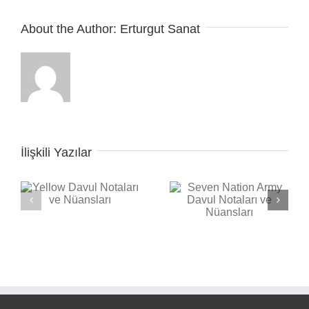
About the Author:
Erturgut Sanat
İlişkili Yazılar
Seven Nation Army
ı
Back in Black Davul
Davul Notaları ve
Notaları ve Nüansları
Nüansları