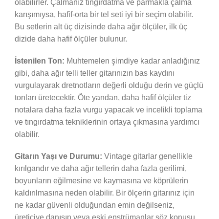
olabilirler. Çalmanız tıngırdatma ve parmakla çalma
karışımıysa, hafif-orta bir tel seti iyi bir seçim olabilir.
Bu setlerin alt üç dizisinde daha ağır ölçüler, ilk üç
dizide daha hafif ölçüler bulunur.
İstenilen Ton:
Muhtemelen şimdiye kadar anladığınız
gibi, daha ağır telli teller gitarınızın bas kaydını
vurgulayarak dretnotların değerli olduğu derin ve güçlü
tonları üretecektir. Öte yandan, daha hafif ölçüler tiz
notalara daha fazla vurgu yapacak ve incelikli toplama
ve tıngırdatma tekniklerinin ortaya çıkmasına yardımcı
olabilir.
Gitarın Yaşı ve Durumu:
Vintage gitarlar genellikle
kırılgandır ve daha ağır tellerin daha fazla gerilimi,
boyunların eğilmesine ve kaymasına ve köprülerin
kaldırılmasına neden olabilir. Bir ölçerin gitarınız için
ne kadar güvenli olduğundan emin değilseniz,
üreticiye danışın veya eski enstrümanlar söz konusu