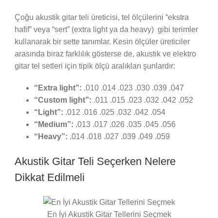
Çoğu akustik gitar teli üreticisi, tel ölçülerini “ekstra
hafif” veya “sert” (extra light ya da heavy) gibi terimler
kullanarak bir sette tanımlar. Kesin ölçüler üreticiler
arasında biraz farklılık gösterse de, akustik ve elektro
gitar tel setleri için tipik ölçü aralıkları şunlardır:
“Extra light”:
.010 .014 .023 .030 .039 .047
“Custom light”:
.011 .015 .023 .032 .042 .052
“Light”:
.012 .016 .025 .032 .042 .054
“Medium”:
.013 .017 .026 .035 .045 .056
“Heavy”:
.014 .018 .027 .039 .049 .059
Akustik Gitar Teli Seçerken Nelere
Dikkat Edilmeli
En İyi Akustik Gitar Tellerini Seçmek