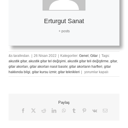
Erturgut Sanat
+ posts
&s tarafından.
|
26 Nisan 2022
|
Kategoriler:
Genel
,
Gitar
|
Tags:
akustik gitar
,
akustik gitar tel değişimi
,
akustik gitar teli değiştirme
,
gitar
,
gitar akorları
,
gitar akorları nasıl basılır
,
gitar akorların harfleri
,
gitar
En
hakkında bilgi
,
gitar kursu izmir
,
gitar teknikleri
|
yorumlar kapalı
İyi
Akustik
Gitar
Tellerini
Seçmek
Paylaş
için
Facebook
X
Reddit
LinkedIn
WhatsApp
Tumblr
Pinterest
Vk
E-
posta