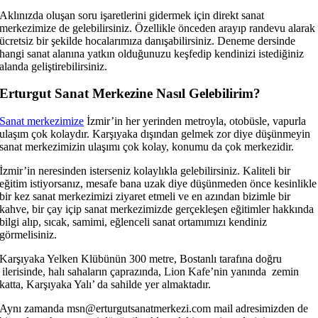
Aklınızda oluşan soru işaretlerini gidermek için direkt sanat
merkezimize de gelebilirsiniz. Özellikle önceden arayıp randevu alarak
ücretsiz bir şekilde hocalarımıza danışabilirsiniz. Deneme dersinde
hangi sanat alanına yatkın olduğunuzu keşfedip kendinizi istediğiniz
alanda geliştirebilirsiniz.
Erturgut Sanat Merkezine Nasıl Gelebilirim?
Sanat merkezimize
İzmir’in her yerinden metroyla, otobüsle, vapurla
ulaşım çok kolaydır. Karşıyaka dışından gelmek zor diye düşünmeyin
sanat merkezimizin ulaşımı çok kolay, konumu da çok merkezidir.
İzmir’in neresinden isterseniz kolaylıkla gelebilirsiniz. Kaliteli bir
eğitim istiyorsanız, mesafe bana uzak diye düşünmeden önce kesinlikle
bir kez sanat merkezimizi ziyaret etmeli ve en azından bizimle bir
kahve, bir çay içip sanat merkezimizde gerçekleşen eğitimler hakkında
bilgi alıp, sıcak, samimi, eğlenceli sanat ortamımızı kendiniz
görmelisiniz.
Karşıyaka Yelken Klübünün 300 metre, Bostanlı tarafına doğru
ilerisinde, halı sahaların çaprazında, Lion Kafe’nin yanında zemin
katta, Karşıyaka Yalı’ da sahilde yer almaktadır.
Aynı zamanda msn@erturgutsanatmerkezi.com mail adresimizden de