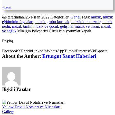
+ posts
&s tarafından.
|
25 Nisan 2022
|
Kategoriler:
Genel
|
Tags:
müzik
,
müzik
eğitiminin faydaları
,
müzik grubu kurmak
,
müzik kursu izmir
,
müzik
nedir
,
müzik tarihi
,
müzik ve çocuk gelişimi
,
müzik ve insan
,
müzik
ve sağlık
|
Müziğin İyileştirici Gücü için
yorumlar kapalı
Paylaş
Facebook
X
Reddit
LinkedIn
WhatsApp
Tumblr
Pinterest
Vk
E-posta
About the Author:
Erturgut Sanat Haberleri
İlişkili Yazılar
Yellow Davul Notaları ve Nüansları
Gallery