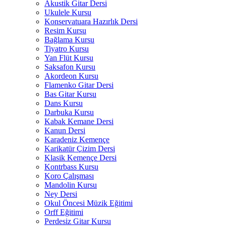
Akustik Gitar Dersi
Ukulele Kursu
Konservatuara Hazırlık Dersi
Resim Kursu
Bağlama Kursu
Tiyatro Kursu
Yan Flüt Kursu
Saksafon Kursu
Akordeon Kursu
Flamenko Gitar Dersi
Bas Gitar Kursu
Dans Kursu
Darbuka Kursu
Kabak Kemane Dersi
Kanun Dersi
Karadeniz Kemençe
Karikatür Çizim Dersi
Klasik Kemençe Dersi
Kontrbass Kursu
Koro Çalışması
Mandolin Kursu
Ney Dersi
Okul Öncesi Müzik Eğitimi
Orff Eğitimi
Perdesiz Gitar Kursu