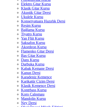
Elektro Gitar Kursu
Klasik Gitar Kursu
Akustik Gitar Dersi
Ukulele Kursu
Konservatuara Hazırlık Dersi
Resim Kursu
Bağlama Kursu
Tiyatro Kursu
Yan Flüt Kursu
Saksafon Kursu
Akordeon Kursu
Flamenko Gitar Dersi
Bas Gitar Kursu
Dans Kursu
Darbuka Kursu
Kabak Kemane Dersi
Kanun Dersi
Karadeniz Kemençe
Karikatür Çizim Dersi
Klasik Kemençe Dersi
Kontrbass Kursu
Koro Çalışması
Mandolin Kursu
Ney Dersi