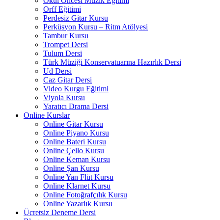
Okul Öncesi Müzik Eğitimi
Orff Eğitimi
Perdesiz Gitar Kursu
Perküsyon Kursu – Ritm Atölyesi
Tambur Kursu
Trompet Dersi
Tulum Dersi
Türk Müziği Konservatuarına Hazırlık Dersi
Ud Dersi
Caz Gitar Dersi
Video Kurgu Eğitimi
Viyola Kursu
Yaratıcı Drama Dersi
Online Kurslar
Online Gitar Kursu
Online Piyano Kursu
Online Bateri Kursu
Online Çello Kursu
Online Keman Kursu
Online Şan Kursu
Online Yan Flüt Kursu
Online Klarnet Kursu
Online Fotoğrafçılık Kursu
Online Yazarlık Kursu
Ücretsiz Deneme Dersi