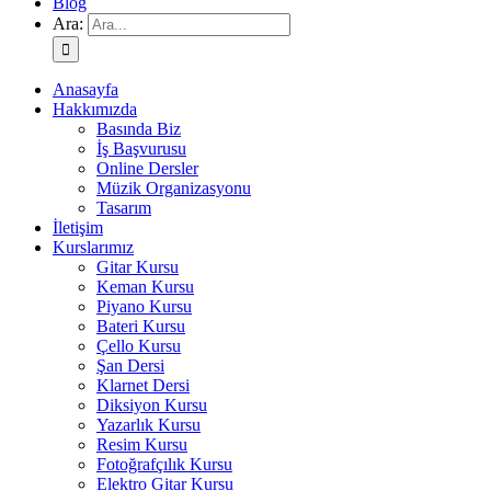
Blog
Ara:
Anasayfa
Hakkımızda
Basında Biz
İş Başvurusu
Online Dersler
Müzik Organizasyonu
Tasarım
İletişim
Kurslarımız
Gitar Kursu
Keman Kursu
Piyano Kursu
Bateri Kursu
Çello Kursu
Şan Dersi
Klarnet Dersi
Diksiyon Kursu
Yazarlık Kursu
Resim Kursu
Fotoğrafçılık Kursu
Elektro Gitar Kursu