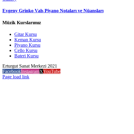
Evgeny Grinko Vals Piyano Notaları ve Nüansları
Müzik Kurslarımız
Gitar Kursu
Keman Kursu
Piyano Kursu
Çello Kursu
Bateri Kursu
Erturgut Sanat Merkezi 2021
Facebook
Instagram
X
YouTube
Page load link