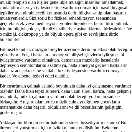
müzik terapisti olan kişiler genellikle müziğin insanları rahatlatmak,
canlandırmak veya iyileşmelerine yardımcı olmak için nasıl duygusal
tepkiler uyandırabileceği konusunda derin bilgiye sahip olan başarılı
müzisyenlerdir. Sizi zorlu bir fiziksel rehabilitasyon seansından
geçirebilecek veya meditasyona yönlendirebilecek belirli türü bulmak
için bu bilgiyi çok çeşitli müzik stilleriyle aşinalıklarıyla birleştirirler. V
o müziği, elektropop ya da büyük opera gibi en sevdiğiniz türde
bulabilirler.
Bilimsel kanıtlar, müziğin bireyler üzerinde derin bir etkisi olabileceğin
gösteriyor.. Felçli hastalarda motor ve bilişsel işlevlerin iyileşmesini
iyileştirmeye yardımcı olmaktan, demanstan muzdarip hastalarda
depresyon semptomlarını azaltmaya, hatta ameliyat geçiren hastaların
daha az acı çekmesine ve daha hızlı iyileşmesine yardımcı olmaya
kadar. Ve elbette, tedavi edici olabilir.
Bir enstrüman çalmak aslında beyninizin daha iyi çalışmasına yardımcı
olabilir. Daha hızlı tepki süreleri, daha uzun süreli hafıza, hatta gelişmiş
uyanıklık, müzik çalmanın yardımcı olabileceği yollardan sadece
birkaçıdır. Araştırmalar ayrıca müzik çalmayı öğrenen çocukların
matematikte daha başarılı olduklarını ve dil becerilerinin geliştiğini
göstermiştir.
Yaklaşan bir tıbbi prosedür hakkında stresli hissediyor musunuz? Bu
titremeleri yatıştırmak için müzik kullanmayı düşünün. Bekleme