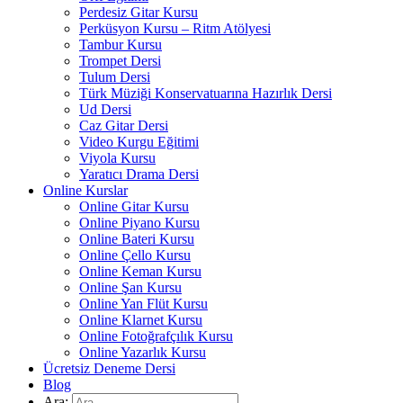
Perdesiz Gitar Kursu
Perküsyon Kursu – Ritm Atölyesi
Tambur Kursu
Trompet Dersi
Tulum Dersi
Türk Müziği Konservatuarına Hazırlık Dersi
Ud Dersi
Caz Gitar Dersi
Video Kurgu Eğitimi
Viyola Kursu
Yaratıcı Drama Dersi
Online Kurslar
Online Gitar Kursu
Online Piyano Kursu
Online Bateri Kursu
Online Çello Kursu
Online Keman Kursu
Online Şan Kursu
Online Yan Flüt Kursu
Online Klarnet Kursu
Online Fotoğrafçılık Kursu
Online Yazarlık Kursu
Ücretsiz Deneme Dersi
Blog
Ara: