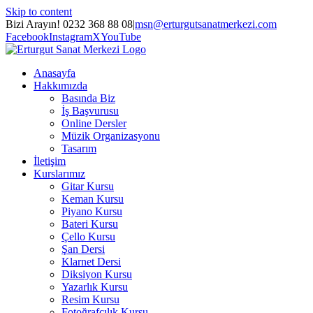
Skip to content
Bizi Arayın! 0232 368 88 08
|
msn@erturgutsanatmerkezi.com
Facebook
Instagram
X
YouTube
Anasayfa
Hakkımızda
Basında Biz
İş Başvurusu
Online Dersler
Müzik Organizasyonu
Tasarım
İletişim
Kurslarımız
Gitar Kursu
Keman Kursu
Piyano Kursu
Bateri Kursu
Çello Kursu
Şan Dersi
Klarnet Dersi
Diksiyon Kursu
Yazarlık Kursu
Resim Kursu
Fotoğrafçılık Kursu