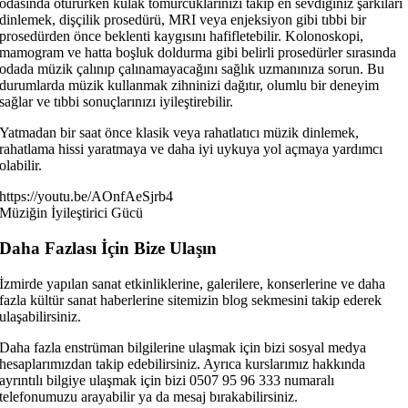
odasında otururken kulak tomurcuklarınızı takıp en sevdiğiniz şarkıları
dinlemek, dişçilik prosedürü, MRI veya enjeksiyon gibi tıbbi bir
prosedürden önce beklenti kaygısını hafifletebilir. Kolonoskopi,
mamogram ve hatta boşluk doldurma gibi belirli prosedürler sırasında
odada müzik çalınıp çalınamayacağını sağlık uzmanınıza sorun. Bu
durumlarda müzik kullanmak zihninizi dağıtır, olumlu bir deneyim
sağlar ve tıbbi sonuçlarınızı iyileştirebilir.
Yatmadan bir saat önce klasik veya rahatlatıcı müzik dinlemek,
rahatlama hissi yaratmaya ve daha iyi uykuya yol açmaya yardımcı
olabilir.
https://youtu.be/AOnfAeSjrb4
Müziğin İyileştirici Gücü
Daha Fazlası İçin Bize Ulaşın
İzmirde yapılan sanat etkinliklerine, galerilere, konserlerine ve daha
fazla kültür sanat haberlerine sitemizin blog sekmesini takip ederek
ulaşabilirsiniz.
Daha fazla enstrüman bilgilerine ulaşmak için bizi sosyal medya
hesaplarımızdan takip edebilirsiniz. Ayrıca kurslarımız hakkında
ayrıntılı bilgiye ulaşmak için bizi 0507 95 96 333 numaralı
telefonumuzu arayabilir ya da mesaj bırakabilirsiniz.