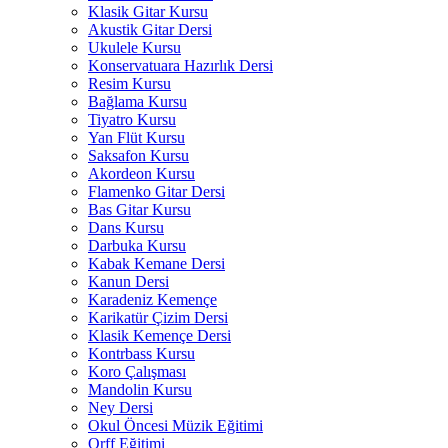
Klasik Gitar Kursu
Akustik Gitar Dersi
Ukulele Kursu
Konservatuara Hazırlık Dersi
Resim Kursu
Bağlama Kursu
Tiyatro Kursu
Yan Flüt Kursu
Saksafon Kursu
Akordeon Kursu
Flamenko Gitar Dersi
Bas Gitar Kursu
Dans Kursu
Darbuka Kursu
Kabak Kemane Dersi
Kanun Dersi
Karadeniz Kemençe
Karikatür Çizim Dersi
Klasik Kemençe Dersi
Kontrbass Kursu
Koro Çalışması
Mandolin Kursu
Ney Dersi
Okul Öncesi Müzik Eğitimi
Orff Eğitimi