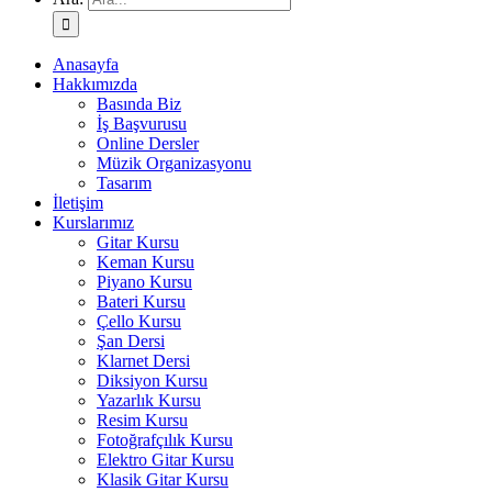
Anasayfa
Hakkımızda
Basında Biz
İş Başvurusu
Online Dersler
Müzik Organizasyonu
Tasarım
İletişim
Kurslarımız
Gitar Kursu
Keman Kursu
Piyano Kursu
Bateri Kursu
Çello Kursu
Şan Dersi
Klarnet Dersi
Diksiyon Kursu
Yazarlık Kursu
Resim Kursu
Fotoğrafçılık Kursu
Elektro Gitar Kursu
Klasik Gitar Kursu