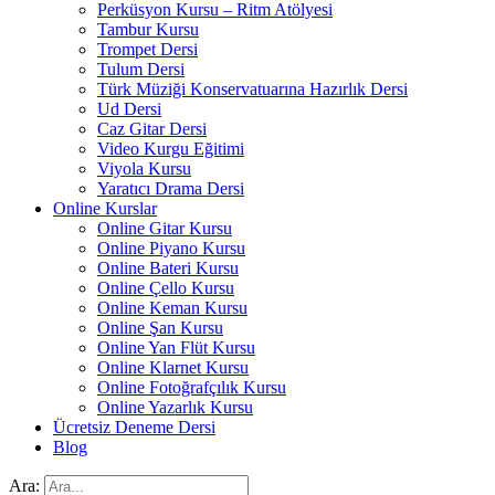
Perküsyon Kursu – Ritm Atölyesi
Tambur Kursu
Trompet Dersi
Tulum Dersi
Türk Müziği Konservatuarına Hazırlık Dersi
Ud Dersi
Caz Gitar Dersi
Video Kurgu Eğitimi
Viyola Kursu
Yaratıcı Drama Dersi
Online Kurslar
Online Gitar Kursu
Online Piyano Kursu
Online Bateri Kursu
Online Çello Kursu
Online Keman Kursu
Online Şan Kursu
Online Yan Flüt Kursu
Online Klarnet Kursu
Online Fotoğrafçılık Kursu
Online Yazarlık Kursu
Ücretsiz Deneme Dersi
Blog
Ara: