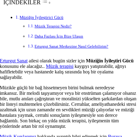
İÇİNDEKİLER
Müziğin İyileştirici Gücü
Müzik Terapisi Nedir?
Daha Fazlası İçin Bize Ulaşın
Erturgut Sanat Merkezine Nasıl Gelebilirim?
Erturgut Sanat
ailesi olarak bugün sizler için
Müziğin İyileştiri Gücü
konusunu ele alacağız..
Müzik terapisi
kaygıyı yatıştırabilir, ağrıyı
hafifletebilir veya hastanede kalış sırasında hoş bir oyalama
sağlayabilir.
Müzikle güçlü bir bağ hissetmeyen birini bulmak neredeyse
imkansız. Bir melodi taşıyamıyor veya bir enstrüman çalamıyor olsanız
bile, mutlu anıları çağrıştıran ve moralinizi yükselten şarkılardan oluşan
bir listeyi muhtemelen çözebilirsiniz. Cerrahlar, ameliyathanedeki stresi
azaltmak için uzun zamandır en sevdikleri müziği çalıyorlar ve müziği
hastalara yaymak, cerrahi sonuçların iyileşmesiyle son derece
bağlantılı. Son birkaç on yılda müzik terapisi, iyileşmenin tüm
yönlerinde artan bir rol oynamıştır.
Müzik Kurslarımız
hakkında ayrıntılı bilgi edinmek için
Buraya