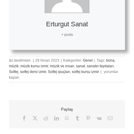
Erturgut Sanat
+ posts
&s tarafından.
|
28 Nisan 2023
|
Kategoriler:
Genel
|
Tags:
bona
,
müzik
,
müzik kursu izmir
,
müzik ve insan
,
sanat
,
sanatın faydaları
,
Bona
Solfej
,
solfej dersi izmir
,
Solfej ipuçları
,
solfej kursu izmir
|
yorumlar
Nedir?
kapalı
Kısa
Ve
Net
için
Paylaş
Facebook
X
Reddit
LinkedIn
WhatsApp
Tumblr
Pinterest
Vk
E-
posta