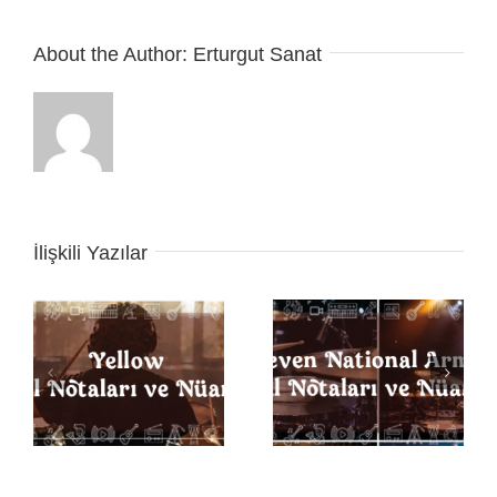
About the Author:
Erturgut Sanat
İlişkili Yazılar
Seven Nation Army
ı
Back in Black Davul
Davul Notaları ve
Notaları ve Nüansları
Nüansları