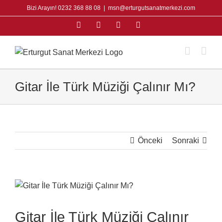
Skip
Bizi Arayın! 0232 368 88 08
|
msn@erturgutsanatmerkezi.com
to
Facebook
Instagram
X
YouTube
content
Gitar İle Türk Müziği Çalınır Mı?
Önceki
Sonraki
View
Larger
Image
Gitar İle Türk Müziği Çalınır