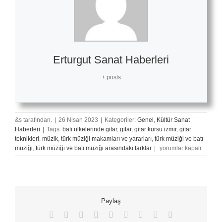
Erturgut Sanat Haberleri
+ posts
&s tarafından.
|
26 Nisan 2023
|
Kategoriler:
Genel
,
Kültür Sanat
Haberleri
|
Tags:
batı ülkelerinde gitar
,
gitar
,
gitar kursu izmir
,
gitar
teknikleri
,
müzik
,
türk müziği makamları ve yararları
,
türk müziği ve batı
Gitar
müziği
,
türk müziği ve batı müziği arasındaki farklar
|
yorumlar kapalı
İle
Türk
Müziği
Çalınır
Mı?
Paylaş
için
Facebook
X
Reddit
LinkedIn
WhatsApp
Tumblr
Pinterest
Vk
E-