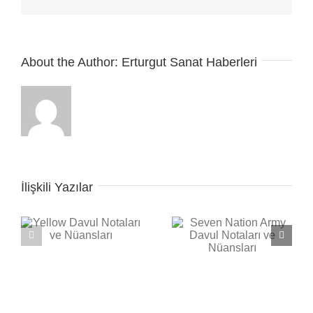
posta
About the Author:
Erturgut Sanat Haberleri
İlişkili Yazılar
Seven Nation Army
ı
Back in Black Davul
Davul Notaları ve
Notaları ve Nüansları
Nüansları