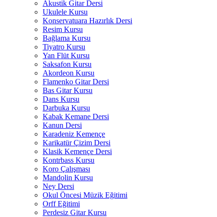
Akustik Gitar Dersi
Ukulele Kursu
Konservatuara Hazırlık Dersi
Resim Kursu
Bağlama Kursu
Tiyatro Kursu
Yan Flüt Kursu
Saksafon Kursu
Akordeon Kursu
Flamenko Gitar Dersi
Bas Gitar Kursu
Dans Kursu
Darbuka Kursu
Kabak Kemane Dersi
Kanun Dersi
Karadeniz Kemençe
Karikatür Çizim Dersi
Klasik Kemençe Dersi
Kontrbass Kursu
Koro Çalışması
Mandolin Kursu
Ney Dersi
Okul Öncesi Müzik Eğitimi
Orff Eğitimi
Perdesiz Gitar Kursu