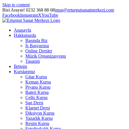
Skip to content
Bizi Arayın! 0232 368 88 08
|
msn@erturgutsanatmerkezi.com
Facebook
Instagram
X
YouTube
Anasayfa
Hakkımızda
Basında Biz
İş Başvurusu
Online Dersler
Müzik Organizasyonu
Tasarım
İletişim
Kurslarımız
Gitar Kursu
Keman Kursu
Piyano Kursu
Bateri Kursu
Çello Kursu
Şan Dersi
Klarnet Dersi
Diksiyon Kursu
Yazarlık Kursu
Resim Kursu
Fotoğrafçılık Kursu