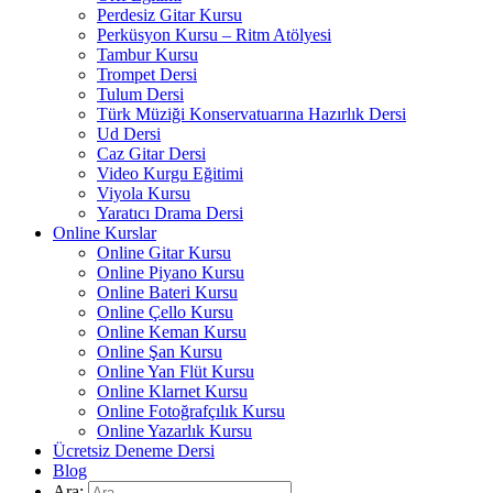
Perdesiz Gitar Kursu
Perküsyon Kursu – Ritm Atölyesi
Tambur Kursu
Trompet Dersi
Tulum Dersi
Türk Müziği Konservatuarına Hazırlık Dersi
Ud Dersi
Caz Gitar Dersi
Video Kurgu Eğitimi
Viyola Kursu
Yaratıcı Drama Dersi
Online Kurslar
Online Gitar Kursu
Online Piyano Kursu
Online Bateri Kursu
Online Çello Kursu
Online Keman Kursu
Online Şan Kursu
Online Yan Flüt Kursu
Online Klarnet Kursu
Online Fotoğrafçılık Kursu
Online Yazarlık Kursu
Ücretsiz Deneme Dersi
Blog
Ara: