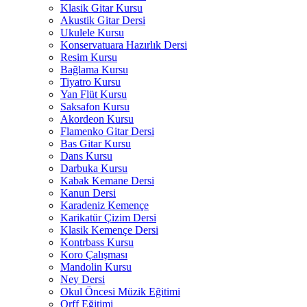
Klasik Gitar Kursu
Akustik Gitar Dersi
Ukulele Kursu
Konservatuara Hazırlık Dersi
Resim Kursu
Bağlama Kursu
Tiyatro Kursu
Yan Flüt Kursu
Saksafon Kursu
Akordeon Kursu
Flamenko Gitar Dersi
Bas Gitar Kursu
Dans Kursu
Darbuka Kursu
Kabak Kemane Dersi
Kanun Dersi
Karadeniz Kemençe
Karikatür Çizim Dersi
Klasik Kemençe Dersi
Kontrbass Kursu
Koro Çalışması
Mandolin Kursu
Ney Dersi
Okul Öncesi Müzik Eğitimi
Orff Eğitimi