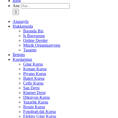
Blog
Ara:
Anasayfa
Hakkımızda
Basında Biz
İş Başvurusu
Online Dersler
Müzik Organizasyonu
Tasarım
İletişim
Kurslarımız
Gitar Kursu
Keman Kursu
Piyano Kursu
Bateri Kursu
Çello Kursu
Şan Dersi
Klarnet Dersi
Diksiyon Kursu
Yazarlık Kursu
Resim Kursu
Fotoğrafçılık Kursu
Elektro Gitar Kursu