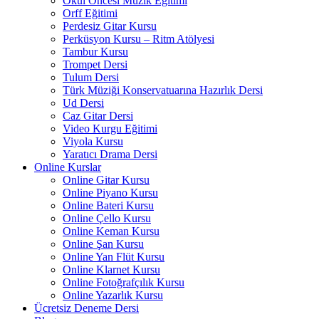
Okul Öncesi Müzik Eğitimi
Orff Eğitimi
Perdesiz Gitar Kursu
Perküsyon Kursu – Ritm Atölyesi
Tambur Kursu
Trompet Dersi
Tulum Dersi
Türk Müziği Konservatuarına Hazırlık Dersi
Ud Dersi
Caz Gitar Dersi
Video Kurgu Eğitimi
Viyola Kursu
Yaratıcı Drama Dersi
Online Kurslar
Online Gitar Kursu
Online Piyano Kursu
Online Bateri Kursu
Online Çello Kursu
Online Keman Kursu
Online Şan Kursu
Online Yan Flüt Kursu
Online Klarnet Kursu
Online Fotoğrafçılık Kursu
Online Yazarlık Kursu
Ücretsiz Deneme Dersi