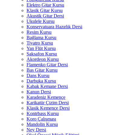
Elektro Gitar Kursu
Klasik Gitar Kursu
Akustik Gitar Dersi
Ukulele Kursu
Konservatuara Hazırlık Dersi
Resim Kursu
Bağlama Kursu
Tiyatro Kursu
Yan Flüt Kursu
Saksafon Kursu
Akordeon Kursu
Flamenko Gitar Dersi
Bas Gitar Kursu
Dans Kursu
Darbuka Kursu
Kabak Kemane Dersi
Kanun Dersi
Karadeniz Kemençe
Karikatür Çizim Dersi
Klasik Kemençe Dersi
Kontrbass Kursu
Koro Çalışması
Mandolin Kursu
Ney Dersi