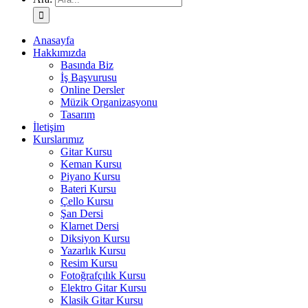
Anasayfa
Hakkımızda
Basında Biz
İş Başvurusu
Online Dersler
Müzik Organizasyonu
Tasarım
İletişim
Kurslarımız
Gitar Kursu
Keman Kursu
Piyano Kursu
Bateri Kursu
Çello Kursu
Şan Dersi
Klarnet Dersi
Diksiyon Kursu
Yazarlık Kursu
Resim Kursu
Fotoğrafçılık Kursu
Elektro Gitar Kursu
Klasik Gitar Kursu