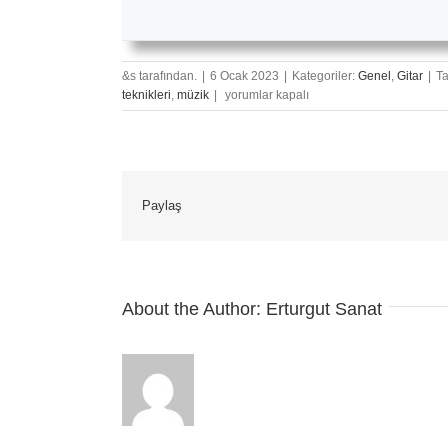
&s tarafından.
|
6 Ocak 2023
|
Kategoriler:
Genel
,
Gitar
|
T
Gitarda
teknikleri
,
müzik
|
yorumlar kapalı
Akorları
Ezberlemek
için
Paylaş
About the Author:
Erturgut Sanat