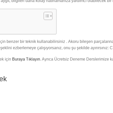
 aygıt, bilgileri daha kolay hatırlamanıza yardımcı olabilecek bir 
çin benzer bir teknik kullanabilirsiniz . Akoru bileşen parçaları
şeklini ezberlemeye çalışıyorsanız, onu şu şekilde ayırırsınız: C
ek için
Buraya Tıklayın
. Ayrıca Ücretsiz Deneme Derslerimize k
mek