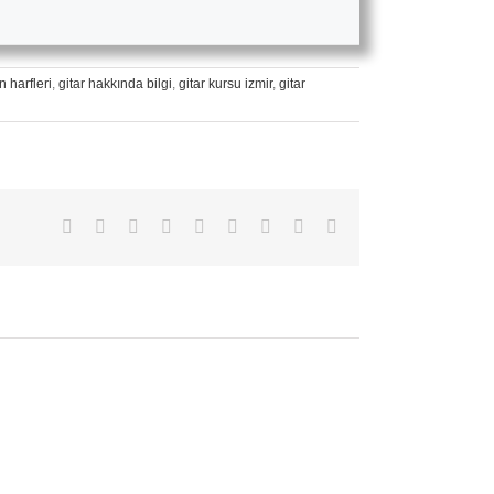
n harfleri
,
gitar hakkında bilgi
,
gitar kursu izmir
,
gitar
Facebook
X
Reddit
LinkedIn
WhatsApp
Tumblr
Pinterest
Vk
E-
posta