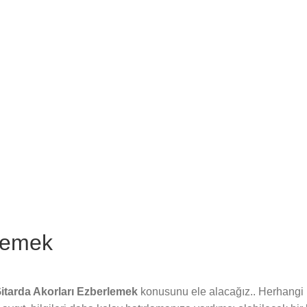
rlemek
itarda Akorları Ezberlemek
konusunu ele alacağız.. Herhangi bi