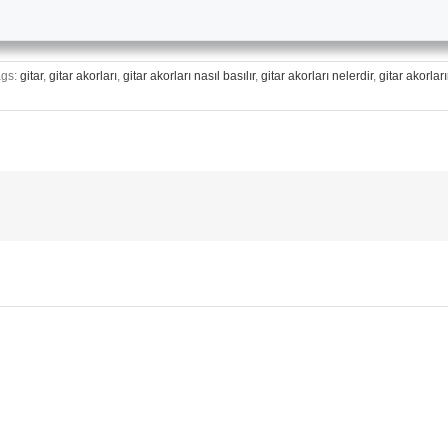
ags:
gitar
,
gitar akorları
,
gitar akorları nasıl basılır
,
gitar akorları nelerdir
,
gitar akorları