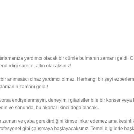
hatırlamanıza yardımcı olacak bir cümle bulmanın zamanı geldi. C
lendirdiği sürece, altın olacaksınız!
çbir anımsatıcı cihaz yardımcı olmaz. Herhangi bir şeyi ezberleme
aşlamanın zamanı geldi!
orsa endişelenmeyin, deneyimli gitaristler bile bir konser veya 
n ve sonunda, bu akorlar ikinci doğa olacak..
n zaman ve çaba gerektirdiğini kimse inkar edemez ama kesinlikl
rofesyonel gibi çalışmaya başlayacaksınız. Temel bilgilerle baş