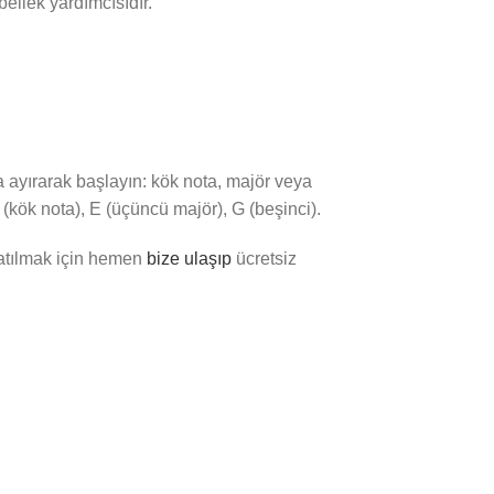
bellek yardımcısıdır.
na ayırarak başlayın: kök nota, majör veya
 (kök nota), E (üçüncü majör), G (beşinci).
atılmak için hemen
bize ulaşıp
ücretsiz