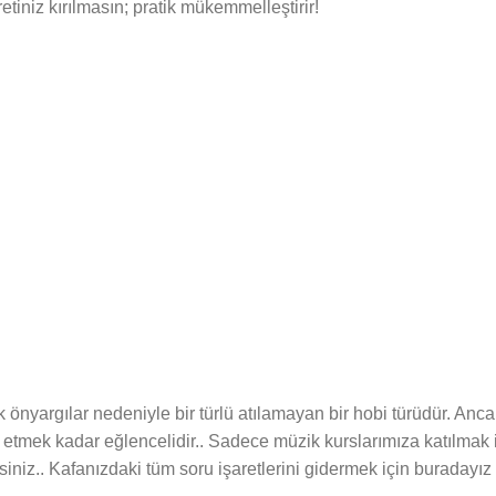
iniz kırılmasın; pratik mükemmelleştirir!
nyargılar nedeniyle bir türlü atılamayan bir hobi türüdür. Anca
a etmek kadar eğlencelidir.. Sadece müzik kurslarımıza katılmak
rsiniz.. Kafanızdaki tüm soru işaretlerini gidermek için buradayız