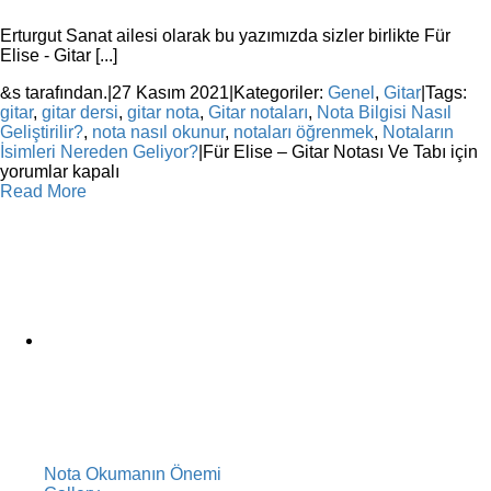
Erturgut Sanat ailesi olarak bu yazımızda sizler birlikte Für
Elise - Gitar [...]
&s tarafından.
|
27 Kasım 2021
|
Kategoriler:
Genel
,
Gitar
|
Tags:
gitar
,
gitar dersi
,
gitar nota
,
Gitar notaları
,
Nota Bilgisi Nasıl
Geliştirilir?
,
nota nasıl okunur
,
notaları öğrenmek
,
Notaların
İsimleri Nereden Geliyor?
|
Für Elise – Gitar Notası Ve Tabı için
yorumlar kapalı
Read More
Nota Okumanın Önemi