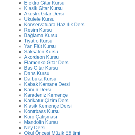
Elektro Gitar Kursu
Klasik Gitar Kursu
Akustik Gitar Dersi
Ukulele Kursu
Konservatuara Hazırlık Dersi
Resim Kursu
Bağlama Kursu
Tiyatro Kursu
Yan Flüt Kursu
Saksafon Kursu
Akordeon Kursu
Flamenko Gitar Dersi
Bas Gitar Kursu
Dans Kursu
Darbuka Kursu
Kabak Kemane Dersi
Kanun Dersi
Karadeniz Kemençe
Karikatür Çizim Dersi
Klasik Kemençe Dersi
Kontrbass Kursu
Koro Çalışması
Mandolin Kursu
Ney Dersi
Okul Öncesi Müzik Eğitimi