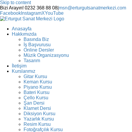
Skip to content
Bizi Arayın! 0232 368 88 08
|
msn@erturgutsanatmerkezi.com
Facebook
Instagram
X
YouTube
Anasayfa
Hakkımızda
Basında Biz
İş Başvurusu
Online Dersler
Müzik Organizasyonu
Tasarım
İletişim
Kurslarımız
Gitar Kursu
Keman Kursu
Piyano Kursu
Bateri Kursu
Çello Kursu
Şan Dersi
Klarnet Dersi
Diksiyon Kursu
Yazarlık Kursu
Resim Kursu
Fotoğrafçılık Kursu