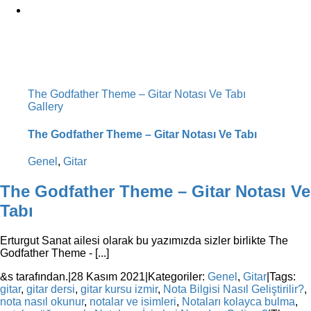
The Godfather Theme – Gitar Notası Ve Tabı
Gallery
The Godfather Theme – Gitar Notası Ve Tabı
Genel
,
Gitar
The Godfather Theme – Gitar Notası Ve
Tabı
Erturgut Sanat ailesi olarak bu yazımızda sizler birlikte The
Godfather Theme - [...]
&s tarafından.
|
28 Kasım 2021
|
Kategoriler:
Genel
,
Gitar
|
Tags:
gitar
,
gitar dersi
,
gitar kursu izmir
,
Nota Bilgisi Nasıl Geliştirilir?
,
nota nasıl okunur
,
notalar ve isimleri
,
Notaları kolayca bulma
,