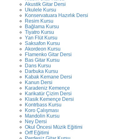
Akustik Gitar Dersi
Ukulele Kursu
Konservatuara Hazırlık Dersi
Resim Kursu
Bağlama Kursu
Tiyatro Kursu
Yan Flüt Kursu
Saksafon Kursu
Akordeon Kursu
Flamenko Gitar Dersi
Bas Gitar Kursu
Dans Kursu
Darbuka Kursu
Kabak Kemane Dersi
Kanun Dersi
Karadeniz Kemençe
Karikatür Çizim Dersi
Klasik Kemençe Dersi
Kontrbass Kursu
Koro Çalışması
Mandolin Kursu
Ney Dersi
Okul Öncesi Müzik Eğitimi
Orff Eğitimi
Perdesiz Gitar Kursu