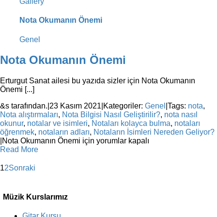
Gallery
Nota Okumanın Önemi
Genel
Nota Okumanın Önemi
Erturgut Sanat ailesi bu yazıda sizler için Nota Okumanın
Önemi [...]
&s tarafından.
|
23 Kasım 2021
|
Kategoriler:
Genel
|
Tags:
nota
,
Nota alıştırmaları
,
Nota Bilgisi Nasıl Geliştirilir?
,
nota nasıl
okunur
,
notalar ve isimleri
,
Notaları kolayca bulma
,
notaları
öğrenmek
,
notaların adları
,
Notaların İsimleri Nereden Geliyor?
|
Nota Okumanın Önemi için
yorumlar kapalı
Read More
1
2
Sonraki
Müzik Kurslarımız
Gitar Kursu