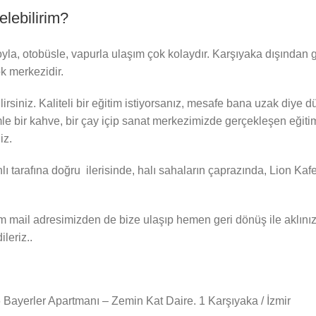
lebilirim?
oyla, otobüsle, vapurla ulaşım çok kolaydır. Karşıyaka dışında
k merkezidir.
ilirsiniz. Kaliteli bir eğitim istiyorsanız, mesafe bana uzak diy
le bir kahve, bir çay içip sanat merkezimizde gerçekleşen eğitiml
iz.
 tarafına doğru ilerisinde, halı sahaların çaprazında, Lion Kaf
l adresimizden de bize ulaşıp hemen geri dönüş ile aklınızdaki
ileriz..
Bayerler Apartmanı – Zemin Kat Daire. 1 Karşıyaka / İzmir