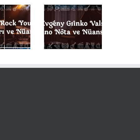
vgeny Grinko Vals
Piyano Notaları ve
Nüansları