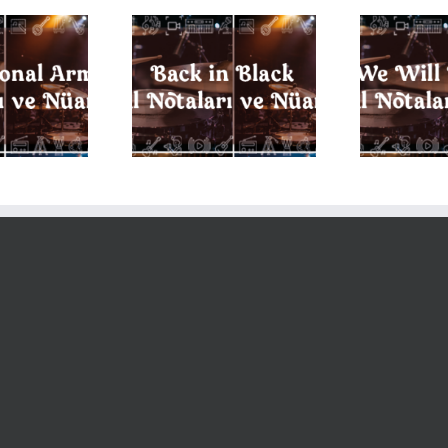
E
k in Black Davul
We Will Rock You Davul
aları ve Nüansları
Notaları ve Nüansları