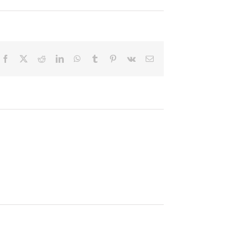
Facebook
X
Reddit
LinkedIn
WhatsApp
Tumblr
Pinterest
Vk
E-
posta