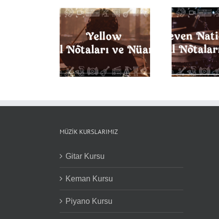
Seven Nation Army
 Davul Notaları ve
Bac
Davul Notaları ve
Nüansları
Not
Nüansları
MÜZIK KURSLARIMIZ
Gitar Kursu
Keman Kursu
Piyano Kursu