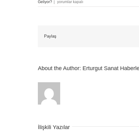
Für
Geliyor?
|
yorumlar kapalı
Elise
–
Gitar
Notası
Ve
Paylaş
Tabı
için
About the Author:
Erturgut Sanat Haberle
İlişkili Yazılar