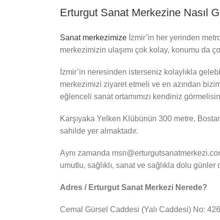
Erturgut Sanat Merkezine Nasıl Ge
Sanat merkezimize
İzmir’in her yerinden metr
merkezimizin ulaşımı çok kolay, konumu da ço
İzmir’in neresinden isterseniz kolaylıkla geleb
merkezimizi ziyaret etmeli ve en azından bizim
eğlenceli sanat ortamımızı kendiniz görmelisin
Karşıyaka Yelken Klübünün 300 metre, Bostanlı
sahilde yer almaktadır.
Aynı zamanda msn@erturgutsanatmerkezi.com mai
umutlu, sağlıklı, sanat ve sağlıkla dolu günler d
Adres / Erturgut Sanat Merkezi Nerede?
Cemal Gürsel Caddesi (Yalı Caddesi) No: 426 