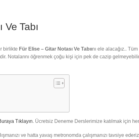
ı Ve Tabı
 birlikte
Für Elise – Gitar Notası Ve Tabıı
nı ele alacağız.. Tüm
r. Notalarını öğrenmek çoğu kişi için pek de cazip gelmeyebilir
Buraya Tıklayın
. Ücretsiz Deneme Derslerimize katılmak için 
manızı ve hatta yavaş metronomda çalışmanızı tavsiye ederiz, zi