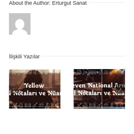
About the Author:
Erturgut Sanat
İlişkili Yazılar
Seven Nation Army
ı
Back in Black Davul
Davul Notaları ve
Notaları ve Nüansları
Nüansları