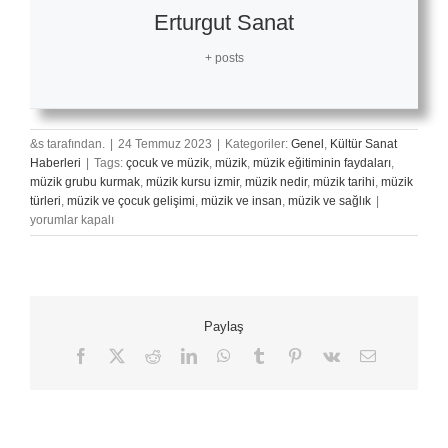
Erturgut Sanat
+ posts
&s tarafından.
|
24 Temmuz 2023
|
Kategoriler:
Genel
,
Kültür Sanat
Haberleri
|
Tags:
çocuk ve müzik
,
müzik
,
müzik eğitiminin faydaları
,
müzik grubu kurmak
,
müzik kursu izmir
,
müzik nedir
,
müzik tarihi
,
müzik
Türk
türleri
,
müzik ve çocuk gelişimi
,
müzik ve insan
,
müzik ve sağlık
|
Müziğinin
yorumlar kapalı
Enleri
için
Paylaş
Facebook
X
Reddit
LinkedIn
WhatsApp
Tumblr
Pinterest
Vk
E-
posta