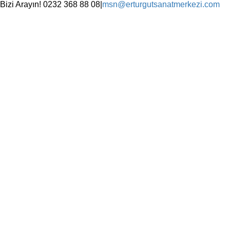
Skip
Bizi Arayın! 0232 368 88 08
|
msn@erturgutsanatmerkezi.com
to
Facebook
Instagram
X
YouTube
content