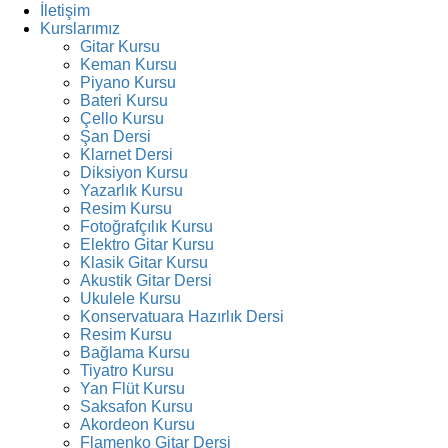
İletişim
Kurslarımız
Gitar Kursu
Keman Kursu
Piyano Kursu
Bateri Kursu
Çello Kursu
Şan Dersi
Klarnet Dersi
Diksiyon Kursu
Yazarlık Kursu
Resim Kursu
Fotoğrafçılık Kursu
Elektro Gitar Kursu
Klasik Gitar Kursu
Akustik Gitar Dersi
Ukulele Kursu
Konservatuara Hazırlık Dersi
Resim Kursu
Bağlama Kursu
Tiyatro Kursu
Yan Flüt Kursu
Saksafon Kursu
Akordeon Kursu
Flamenko Gitar Dersi