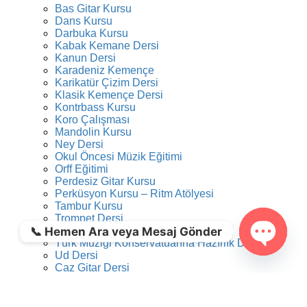
Bas Gitar Kursu
Dans Kursu
Darbuka Kursu
Kabak Kemane Dersi
Kanun Dersi
Karadeniz Kemençe
Karikatür Çizim Dersi
Klasik Kemençe Dersi
Kontrbass Kursu
Koro Çalışması
Mandolin Kursu
Ney Dersi
Okul Öncesi Müzik Eğitimi
Orff Eğitimi
Perdesiz Gitar Kursu
Perküsyon Kursu – Ritm Atölyesi
Tambur Kursu
Trompet Dersi
📞 Hemen Ara veya Mesaj Gönder
Tulum Dersi
Türk Müziği Konservatuarına Hazırlık Dersi
Ud Dersi
Open ch
Caz Gitar Dersi
Video Kurgu Eğitimi
Viyola Kursu
Yaratıcı Drama Dersi