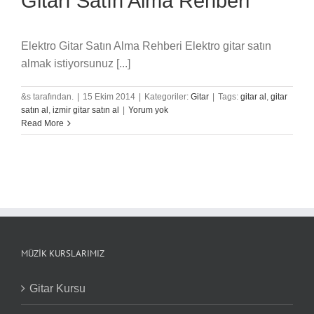
Gitarı Satın Alma Rehberi
Elektro Gitar Satın Alma Rehberi Elektro gitar satın
almak istiyorsunuz [...]
&s tarafından.
|
15 Ekim 2014
|
Kategoriler:
Gitar
|
Tags:
gitar al
,
gitar
satın al
,
izmir gitar satın al
|
Yorum yok
Read More
MÜZIK KURSLARIMIZ
Gitar Kursu