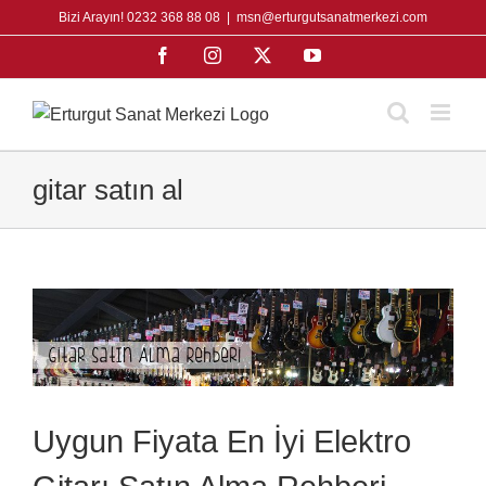
Skip
Bizi Arayın! 0232 368 88 08
|
msn@erturgutsanatmerkezi.com
to
Facebook
Instagram
X
YouTube
content
gitar satın al
Uygun Fiyata En İyi Elektro