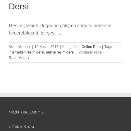
Dersi
Resim çizmek, doğru bir çalışma sonucu herkesin
becerebileceği bir şey, [...]
&s tarafından.
|
10 Kasım 2017
|
Kategoriler:
Online Ders
|
Tags:
İnternetten
internetten resim dersi
,
online resim dersi
|
yorumlar kapalı
Online
Read More
Resim
Dersi
için
MÜZIK KURSLARIMIZ
Gitar Kursu