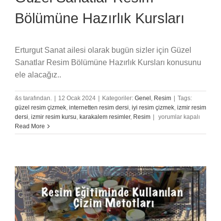
Bölümüne Hazırlık Kursları
Erturgut Sanat ailesi olarak bugün sizler için Güzel
Sanatlar Resim Bölümüne Hazırlık Kursları konusunu
ele alacağız..
&s tarafından.
|
12 Ocak 2024
|
Kategoriler:
Genel
,
Resim
|
Tags:
güzel resim çizmek
,
internetten resim dersi
,
iyi resim çizmek
,
izmir resim
Güzel
dersi
,
izmir resim kursu
,
karakalem resimler
,
Resim
|
yorumlar kapalı
Sanatlar
Read More
Resim
Bölümüne
Hazırlık
Kursları
için