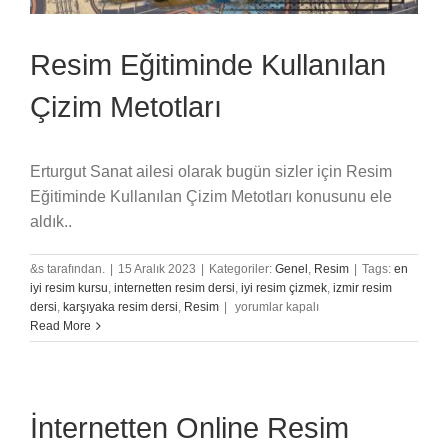
Resim Eğitiminde Kullanılan
Çizim Metotları
Erturgut Sanat ailesi olarak bugün sizler için Resim
Eğitiminde Kullanılan Çizim Metotları konusunu ele
aldık..
&s tarafından.
|
15 Aralık 2023
|
Kategoriler:
Genel
,
Resim
|
Tags:
en
iyi resim kursu
,
internetten resim dersi
,
iyi resim çizmek
,
izmir resim
Resim
dersi
,
karşıyaka resim dersi
,
Resim
|
yorumlar kapalı
Eğitiminde
Read More
Kullanılan
Çizim
Metotları
için
İnternetten Online Resim