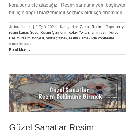
konusunu ele alacağız.. Resim sanatına yeni başlayan
biri için doğru malzemeleri seçmek oldukça önemlidir.
&s tarafından.
|
2 Eylül 2024
|
Kategoriler:
Genel
,
Resim
|
Tags:
en iyi
resim kursu
,
Güzel Resim Çizmenin Kolay Yolları
,
izmir resim kursu
,
Doğru
Resim
,
resim atölyesi
,
resim çizmek
,
resim çizmek için yöntemler
|
Fırça
yorumlar kapalı
ve
Read More
Boya
Seçimi
için
Güzel Sanatlar Resim