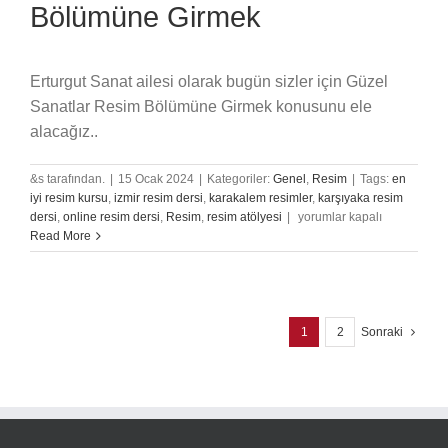
Bölümüne Girmek
Erturgut Sanat ailesi olarak bugün sizler için Güzel
Sanatlar Resim Bölümüne Girmek konusunu ele
alacağız..
&s tarafından.
|
15 Ocak 2024
|
Kategoriler:
Genel
,
Resim
|
Tags:
en
iyi resim kursu
,
izmir resim dersi
,
karakalem resimler
,
karşıyaka resim
Güzel
dersi
,
online resim dersi
,
Resim
,
resim atölyesi
|
yorumlar kapalı
Sanatlar
Read More
Resim
Bölümüne
Girmek
için
1
2
Sonraki