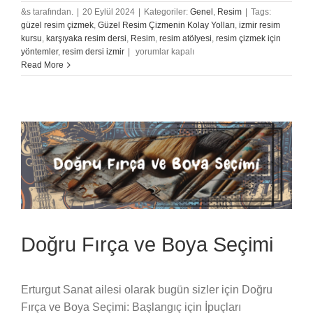
&s tarafından.
|
20 Eylül 2024
|
Kategoriler:
Genel
,
Resim
|
Tags:
güzel resim çizmek
,
Güzel Resim Çizmenin Kolay Yolları
,
izmir resim
kursu
,
karşıyaka resim dersi
,
Resim
,
resim atölyesi
,
resim çizmek için
Resim
yöntemler
,
resim dersi izmir
|
yorumlar kapalı
Sanatında
Read More
Perspektif
Kullanımı
için
Doğru Fırça ve Boya Seçimi
Erturgut Sanat ailesi olarak bugün sizler için Doğru
Fırça ve Boya Seçimi: Başlangıç için İpuçları