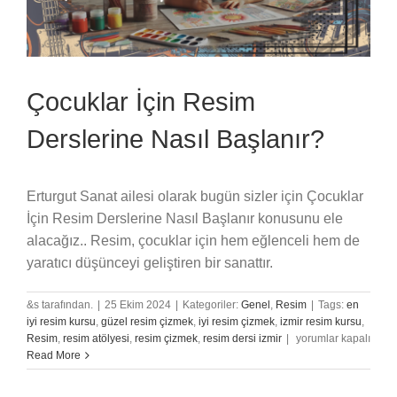
Çocuklar İçin Resim
Derslerine Nasıl Başlanır?
Erturgut Sanat ailesi olarak bugün sizler için Çocuklar
İçin Resim Derslerine Nasıl Başlanır konusunu ele
alacağız.. Resim, çocuklar için hem eğlenceli hem de
yaratıcı düşünceyi geliştiren bir sanattır.
&s tarafından.
|
25 Ekim 2024
|
Kategoriler:
Genel
,
Resim
|
Tags:
en
iyi resim kursu
,
güzel resim çizmek
,
iyi resim çizmek
,
izmir resim kursu
,
Çocuklar
Resim
,
resim atölyesi
,
resim çizmek
,
resim dersi izmir
|
yorumlar kapalı
İçin
Read More
Resim
Derslerine