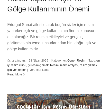
Gölge Kullanımının Önemi
Erturgut Sanat ailesi olarak bugün sizler için resim
yaparken ışık ve gölge kullanımının önemi konusunu
ele alacağız. Bir resmin etkileyici ve gerçekçi
görünmesinin temel unsurlarından biri, doğru ışık ve
gölge kullanımıdır.
&s tarafından.
|
28 Nisan 2025
|
Kategoriler:
Genel
,
Resim
|
Tags:
en
iyi resim kursu
,
iyi resim çizmek
,
Resim
,
resim atölyesi
,
resim çizmek
Resim
için yöntemler
|
yorumlar kapalı
Yaparken
Read More
Işık
ve
Gölge
Kullanımının
Önemi
için