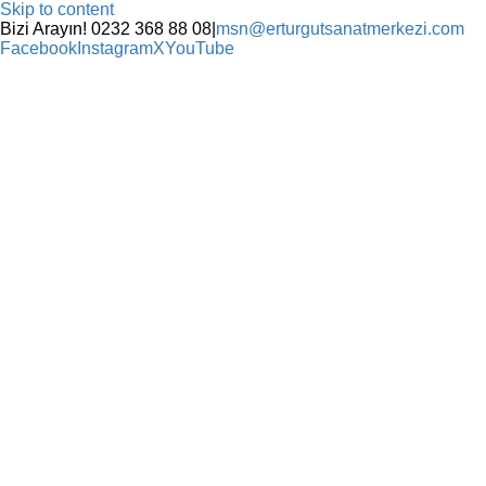
Skip to content
Bizi Arayın! 0232 368 88 08
|
msn@erturgutsanatmerkezi.com
Facebook
Instagram
X
YouTube