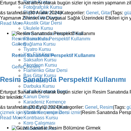
Resim Kursu
Erturgut Sanat ailesi olarak bugün sizler için resim yapmanın zih
Fotoğrafçılık Kursu
Elektro Gitar Kursu
&s tarafından.
|
30 Aralık 2024
|
Kategoriler:
Genel
,
Gitar
|
Tags:
güz
Klasik Gitar Kursu
Yapmanın Zihinsel ve Duygusal Sağlık Üzerindeki Etkileri için
y
Akustik Gitar Dersi
Read More
Ukulele Kursu
Konservatuara Hazırlık Dersi
Resim Sanatında Perspektif Kullanımı
Resim Kursu
Gallery
Bağlama Kursu
Tiyatro Kursu
Yan Flüt Kursu
Resim Sanatında Perspektif Kullanımı
Saksafon Kursu
Akordeon Kursu
Genel
,
Resim
Flamenko Gitar Dersi
Bas Gitar Kursu
Resim Sanatında Perspektif Kullanımı
Dans Kursu
Darbuka Kursu
Kabak Kemane Dersi
Erturgut Sanat ailesi olarak bugün sizler için Resim Sanatında 
Kanun Dersi
bir tekniktir.
Karadeniz Kemençe
Karikatür Çizim Dersi
&s tarafından.
|
20 Eylül 2024
|
Kategoriler:
Genel
,
Resim
|
Tags:
g
Klasik Kemençe Dersi
çizmek için yöntemler
,
resim dersi izmir
|
Resim Sanatında Perspek
Kontrbass Kursu
Read More
Koro Çalışması
Mandolin Kursu