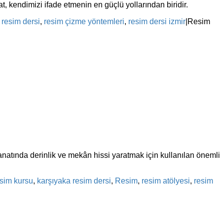
t, kendimizi ifade etmenin en güçlü yollarından biridir.
 resim dersi
,
resim çizme yöntemleri
,
resim dersi izmir
|
Resim
anatında derinlik ve mekân hissi yaratmak için kullanılan önemli
esim kursu
,
karşıyaka resim dersi
,
Resim
,
resim atölyesi
,
resim