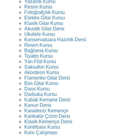
Yazarlık Kursu
Resim Kursu
Fotoğrafçılık Kursu
Elektro Gitar Kursu
Klasik Gitar Kursu
Akustik Gitar Dersi
Ukulele Kursu
Konservatuara Hazırlık Dersi
Resim Kursu
Bağlama Kursu
Tiyatro Kursu
Yan Flüt Kursu
Saksafon Kursu
Akordeon Kursu
Flamenko Gitar Dersi
Bas Gitar Kursu
Dans Kursu
Darbuka Kursu
Kabak Kemane Dersi
Kanun Dersi
Karadeniz Kemençe
Karikatür Çizim Dersi
Klasik Kemençe Dersi
Kontrbass Kursu
Koro Çalışması