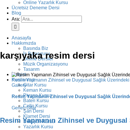
Online Yazarlık Kursu
Ücretsiz Deneme Dersi
Blog
Ara:
Anasayfa
Hakkımızda
Basında Biz
karşıyaka resim dersi
İş Başvurusu
Online Dersler
Müzik Organizasyonu
Tasarım
İletişim
Kurslarımız
Resim Yapmanın Zihinsel ve Duygusal Sağlık Üzerindeki E
Gitar Kursu
Gallery
Keman Kursu
Piyano Kursu
Resim Yapmanın Zihinsel ve Duygusal Sağlık Üzerindek
Bateri Kursu
Çello Kursu
Genel
,
Gitar
Şan Dersi
Klarnet Dersi
Resim Yapmanın Zihinsel ve Duygusal S
Diksiyon Kursu
Yazarlık Kursu