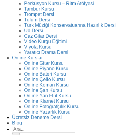
Perküsyon Kursu – Ritm Atölyesi
Tambur Kursu
Trompet Dersi
Tulum Dersi
Türk Müziği Konservatuarına Hazırlık Dersi
Ud Dersi
Caz Gitar Dersi
Video Kurgu Eğitimi
Viyola Kursu
Yaratıcı Drama Dersi
Online Kurslar
Online Gitar Kursu
Online Piyano Kursu
Online Bateri Kursu
Online Çello Kursu
Online Keman Kursu
Online Şan Kursu
Online Yan Flüt Kursu
Online Klarnet Kursu
Online Fotoğrafçılık Kursu
Online Yazarlık Kursu
Ücretsiz Deneme Dersi
Blog
Ara: