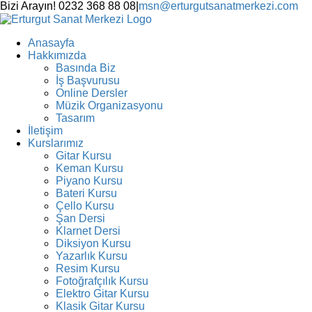
Skip
Bizi Arayın! 0232 368 88 08
|
msn@erturgutsanatmerkezi.com
to
Facebook
Instagram
X
YouTube
content
Anasayfa
Hakkımızda
Basında Biz
İş Başvurusu
Online Dersler
Müzik Organizasyonu
Tasarım
İletişim
Kurslarımız
Gitar Kursu
Keman Kursu
Piyano Kursu
Bateri Kursu
Çello Kursu
Şan Dersi
Klarnet Dersi
Diksiyon Kursu
Yazarlık Kursu
Resim Kursu
Fotoğrafçılık Kursu
Elektro Gitar Kursu
Klasik Gitar Kursu