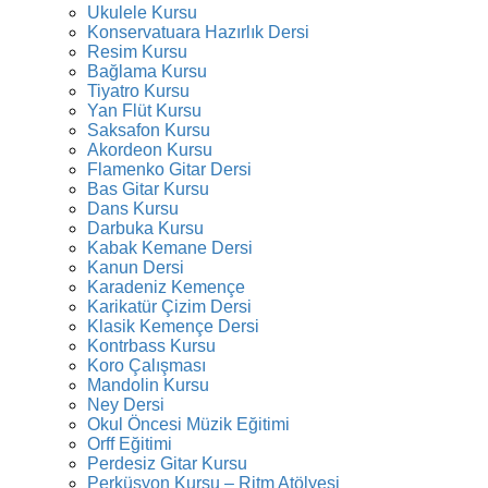
Ukulele Kursu
Konservatuara Hazırlık Dersi
Resim Kursu
Bağlama Kursu
Tiyatro Kursu
Yan Flüt Kursu
Saksafon Kursu
Akordeon Kursu
Flamenko Gitar Dersi
Bas Gitar Kursu
Dans Kursu
Darbuka Kursu
Kabak Kemane Dersi
Kanun Dersi
Karadeniz Kemençe
Karikatür Çizim Dersi
Klasik Kemençe Dersi
Kontrbass Kursu
Koro Çalışması
Mandolin Kursu
Ney Dersi
Okul Öncesi Müzik Eğitimi
Orff Eğitimi
Perdesiz Gitar Kursu
Perküsyon Kursu – Ritm Atölyesi