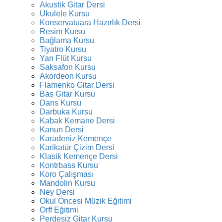
Akustik Gitar Dersi
Ukulele Kursu
Konservatuara Hazırlık Dersi
Resim Kursu
Bağlama Kursu
Tiyatro Kursu
Yan Flüt Kursu
Saksafon Kursu
Akordeon Kursu
Flamenko Gitar Dersi
Bas Gitar Kursu
Dans Kursu
Darbuka Kursu
Kabak Kemane Dersi
Kanun Dersi
Karadeniz Kemençe
Karikatür Çizim Dersi
Klasik Kemençe Dersi
Kontrbass Kursu
Koro Çalışması
Mandolin Kursu
Ney Dersi
Okul Öncesi Müzik Eğitimi
Orff Eğitimi
Perdesiz Gitar Kursu