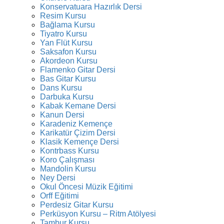
Konservatuara Hazırlık Dersi
Resim Kursu
Bağlama Kursu
Tiyatro Kursu
Yan Flüt Kursu
Saksafon Kursu
Akordeon Kursu
Flamenko Gitar Dersi
Bas Gitar Kursu
Dans Kursu
Darbuka Kursu
Kabak Kemane Dersi
Kanun Dersi
Karadeniz Kemençe
Karikatür Çizim Dersi
Klasik Kemençe Dersi
Kontrbass Kursu
Koro Çalışması
Mandolin Kursu
Ney Dersi
Okul Öncesi Müzik Eğitimi
Orff Eğitimi
Perdesiz Gitar Kursu
Perküsyon Kursu – Ritm Atölyesi
Tambur Kursu